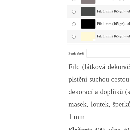
Filc 1 mm (165 gr.) - 
Filc 1 mm (165 gr.) - 
Filc 1 mm (165 gr.) - 
Popis zboží
Filc (látková dekorač
plstění suchou cestou
dekorací a doplňků (s
masek, loutek, šperků
1 mm