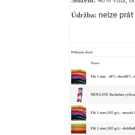
Složení:
40% vlna, 6
nelze prát
Údržba:
Příbuzné zboží
Název
Filc 1 mm - 40% vlna/60% vi
MOULINÉ Bavlněná vyšívací 
Filc 1 mm (165 gr.) - metráž 
Filc 1 mm (165 gr.) - obdéln