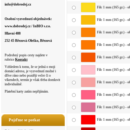
info@dobrodej.cz
Filc 1 mm (165 gr.) - 
Osobní vyzvednutí objednávek:
Filc 1 mm (165 gr.) - 
www.dobrodej.cz / InBIO s.r.o.
Filc 1 mm (165 gr.) - 
Hlavní 488
252 45 Březová-Oleško, Březová
Filc 1 mm (165 gr.) - 
Podrobný popis cesty najdete v
Filc 1 mm (165 gr.) - 
rubrice
Kontakt
Vzhledem k tomu, že se jedná o moji
Filc 1 mm (165 gr.) - 
domácí adresu, je vyzvednutí možné i
dříve ráno nebo později večer či o
víkendech, termín je však třeba domluvit
Filc 1 mm (165 gr.) - 
individuálně.
Platební karty zatím nepřijímám.
Filc 1 mm (165 gr.) - 
Filc 1 mm (165 gr.) - 
Filc 1 mm (165 gr.) - 
Pojďme se potkat