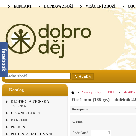
KONTAKT
DOPRAVA ZBOŽÍ
VRÁCENÍ ZBOŽÍ
OBC
HLEDAT
Katalog
Naše výrobky
FILC
Filc 40% 
Filc 1 mm (165 gr.) - obdélník 2
KLOTHO - AUTORSKÁ
TVORBA
Dostupnost
ČESÁNÍ VLÁKEN
BARVENÍ
Cena
PŘEDENÍ
Počet kusů
PLETENÍ A HÁČKOVÁNÍ