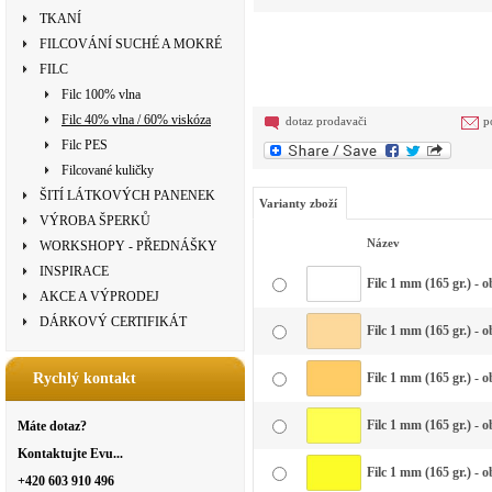
TKANÍ
FILCOVÁNÍ SUCHÉ A MOKRÉ
FILC
Filc 100% vlna
Filc 40% vlna / 60% viskóza
dotaz prodavači
p
Filc PES
Filcované kuličky
ŠITÍ LÁTKOVÝCH PANENEK
Varianty zboží
VÝROBA ŠPERKŮ
Název
WORKSHOPY - PŘEDNÁŠKY
INSPIRACE
Filc 1 mm (165 gr.) - o
AKCE A VÝPRODEJ
DÁRKOVÝ CERTIFIKÁT
Filc 1 mm (165 gr.) - o
Rychlý kontakt
Filc 1 mm (165 gr.) -
Filc 1 mm (165 gr.) - 
Máte dotaz?
Kontaktujte Evu...
Filc 1 mm (165 gr.) - o
+420 603 910 496