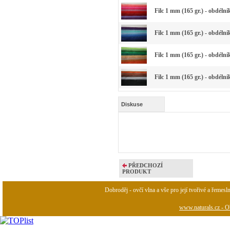
Filc 1 mm (165 gr.) - obdéln
Filc 1 mm (165 gr.) - obdéln
Filc 1 mm (165 gr.) - obdéln
Filc 1 mm (165 gr.) - obdéln
Diskuse
PŘEDCHOZÍ
PRODUKT
Dobroděj - ovčí vlna a vše pro její tvořivé a řemesl
www.naturals.cz - Ob