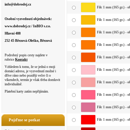
info@dobrodej.cz
Filc 1 mm (165 gr.) - 
Osobní vyzvednutí objednávek:
Filc 1 mm (165 gr.) - 
www.dobrodej.cz / InBIO s.r.o.
Filc 1 mm (165 gr.) - 
Hlavní 488
252 45 Březová-Oleško, Březová
Filc 1 mm (165 gr.) - 
Podrobný popis cesty najdete v
Filc 1 mm (165 gr.) - 
rubrice
Kontakt
Vzhledem k tomu, že se jedná o moji
Filc 1 mm (165 gr.) - 
domácí adresu, je vyzvednutí možné i
dříve ráno nebo později večer či o
víkendech, termín je však třeba domluvit
Filc 1 mm (165 gr.) - 
individuálně.
Platební karty zatím nepřijímám.
Filc 1 mm (165 gr.) - 
Filc 1 mm (165 gr.) - 
Filc 1 mm (165 gr.) - 
Pojďme se potkat