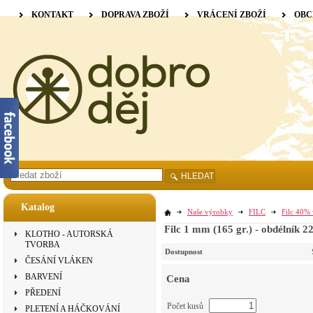
KONTAKT
DOPRAVA ZBOŽÍ
VRÁCENÍ ZBOŽÍ
OBC
HLEDAT
Katalog
Naše výrobky
FILC
Filc 40% 
Filc 1 mm (165 gr.) - obdélník 2
KLOTHO - AUTORSKÁ
TVORBA
Dostupnost
ČESÁNÍ VLÁKEN
BARVENÍ
Cena
PŘEDENÍ
Počet kusů
PLETENÍ A HÁČKOVÁNÍ