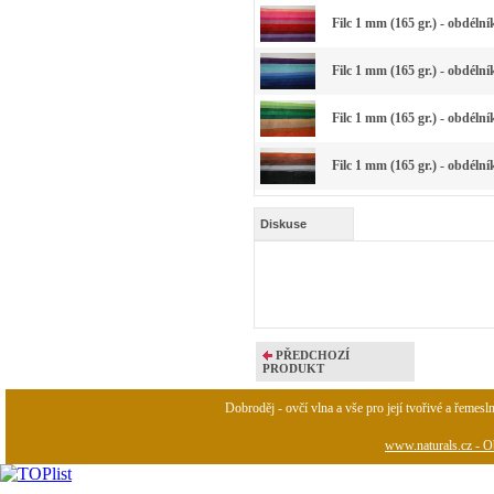
Filc 1 mm (165 gr.) - obdéln
Filc 1 mm (165 gr.) - obdéln
Filc 1 mm (165 gr.) - obdéln
Filc 1 mm (165 gr.) - obdéln
Diskuse
PŘEDCHOZÍ
PRODUKT
Dobroděj - ovčí vlna a vše pro její tvořivé a řemesl
www.naturals.cz - Ob