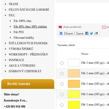
TKANÍ
FILCOVÁNÍ SUCHÉ A MOKRÉ
FILC
Filc 100% vlna
Filc 40% vlna / 60% viskóza
dotaz prodavači
p
Filc PES
Filcované kuličky
ŠITÍ LÁTKOVÝCH PANENEK
Varianty zboží
VÝROBA ŠPERKŮ
Název
WORKSHOPY - PŘEDNÁŠKY
INSPIRACE
Filc 1 mm (165 gr.) - o
AKCE A VÝPRODEJ
DÁRKOVÝ CERTIFIKÁT
Filc 1 mm (165 gr.) - o
Rychlý kontakt
Filc 1 mm (165 gr.) -
Filc 1 mm (165 gr.) - 
Máte dotaz?
Kontaktujte Evu...
Filc 1 mm (165 gr.) - o
+420 603 910 496