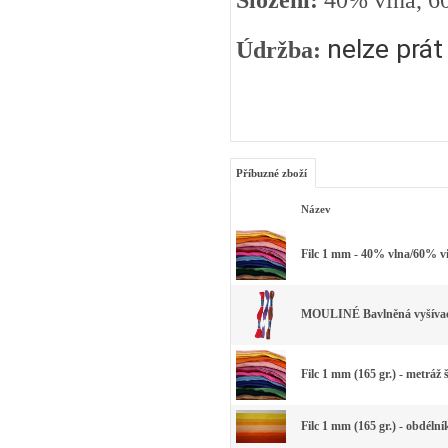
Složení:
40% vlna, 6
nelze prát
Údržba:
Příbuzné zboží
Název
Filc 1 mm - 40% vlna/60% vi
MOULINÉ Bavlněná vyšívací 
Filc 1 mm (165 gr.) - metráž 
Filc 1 mm (165 gr.) - obdéln