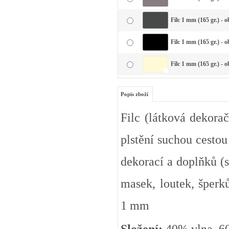
Filc 1 mm (165 gr.) - 
Filc 1 mm (165 gr.) - 
Filc 1 mm (165 gr.) - 
Popis zboží
Filc (látková dekorač
plstění suchou cestou
dekorací a doplňků (s
masek, loutek, šperků
1 mm