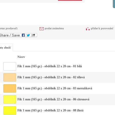
otaz prodavači
poslat známému
přidat k porovnání
nty zboží
Název
Filc 1 mm (165 gr.) - obdélník 22 x 20 cm - 01 bílá
Filc 1 mm (165 gr.) - obdélník 22 x 20 cm - 02 tělová
Filc 1 mm (165 gr.) - obdélník 22 x 20 cm - 03 meruňková
Filc 1 mm (165 gr.) - obdélník 22 x 20 cm - 06 citronová
Filc 1 mm (165 gr.) - obdélník 22 x 20 cm - 08 žlutá