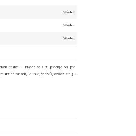
Skladem
Skladem
Skladem
chou cestou – krásně se s ní pracuje při pro
pustních masek, loutek, šperků, ozdob atd.)
-