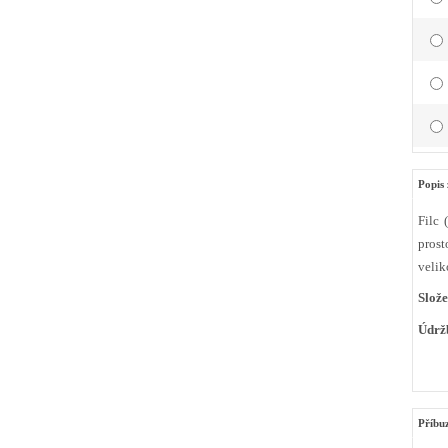
Popis 
Filc 
prost
velik
Slože
Údrž
Příbu