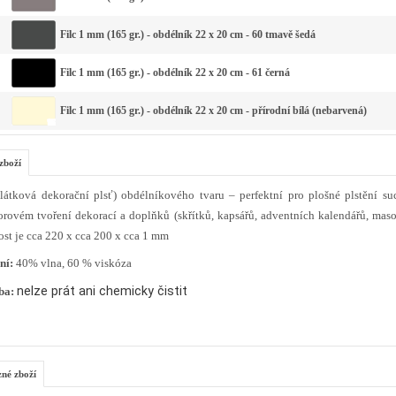
Filc 1 mm (165 gr.) - obdélník 22 x 20 cm - 60 tmavě šedá
Filc 1 mm (165 gr.) - obdélník 22 x 20 cm - 61 černá
Filc 1 mm (165 gr.) - obdélník 22 x 20 cm - přírodní bílá (nebarvená)
zboží
(látková dekorační plsť) obdélníkového tvaru – perfektní pro plošné plstění su
orovém tvoření dekorací a doplňků (skřítků, kapsářů, adventních kalendářů, maso
ost je cca 220 x cca 200 x cca 1 mm
ní:
40% vlna, 60 % viskóza
nelze prát ani chemicky čistit
ba:
zné zboží