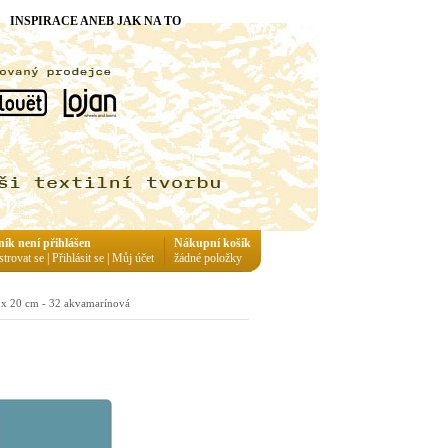
INSPIRACE ANEB JAK NA TO
ník není přihlášen
Nákupní košík
strovat se
|
Přihlásit se
|
Můj účet
žádné položky
2 x 20 cm - 32 akvamarínová