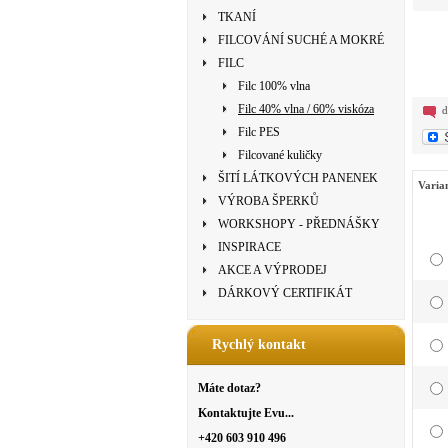
TKANÍ
FILCOVÁNÍ SUCHÉ A MOKRÉ
FILC
Filc 100% vlna
Filc 40% vlna / 60% viskóza
d
Filc PES
Filcované kuličky
ŠITÍ LÁTKOVÝCH PANENEK
Varia
VÝROBA ŠPERKŮ
WORKSHOPY - PŘEDNÁŠKY
INSPIRACE
AKCE A VÝPRODEJ
DÁRKOVÝ CERTIFIKÁT
Rychlý kontakt
Máte dotaz?
Kontaktujte Evu...
+420 603 910 496