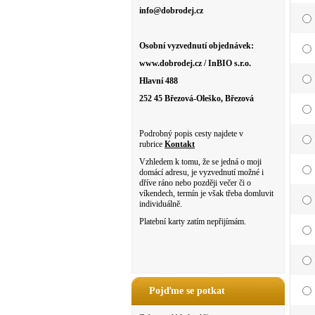
info@dobrodej.cz
Osobní vyzvednutí objednávek:
www.dobrodej.cz / InBIO s.r.o.
Hlavní 488
252 45 Březová-Oleško, Březová
Podrobný popis cesty najdete v
rubrice
Kontakt
Vzhledem k tomu, že se jedná o moji
domácí adresu, je vyzvednutí možné i
dříve ráno nebo později večer či o
víkendech, termín je však třeba domluvit
individuálně.
Platební karty zatím nepřijímám.
Pojďme se potkat