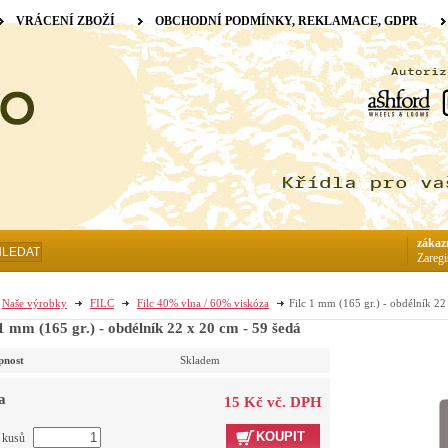
VRÁCENÍ ZBOŽÍ
OBCHODNÍ PODMÍNKY, REKLAMACE, GDPR
zákaz
HLEDAT
Zaregi
Naše výrobky
FILC
Filc 40% vlna / 60% viskóza
Filc 1 mm (165 gr.) - obdélník 22
 1 mm (165 gr.) - obdélník 22 x 20 cm - 59 šedá
pnost
Skladem
a
15 Kč vč. DPH
KOUPIT
t kusů