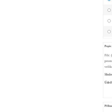
Popis 
Filc 
prost
velik
Slože
Údrž
Příbu