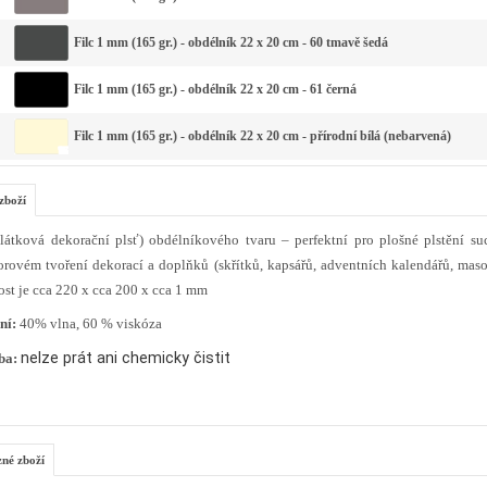
Filc 1 mm (165 gr.) - obdélník 22 x 20 cm - 60 tmavě šedá
Filc 1 mm (165 gr.) - obdélník 22 x 20 cm - 61 černá
Filc 1 mm (165 gr.) - obdélník 22 x 20 cm - přírodní bílá (nebarvená)
zboží
(látková dekorační plsť) obdélníkového tvaru – perfektní pro plošné plstění su
orovém tvoření dekorací a doplňků (skřítků, kapsářů, adventních kalendářů, maso
ost je cca 220 x cca 200 x cca 1 mm
ní:
40% vlna, 60 % viskóza
nelze prát ani chemicky čistit
ba:
zné zboží