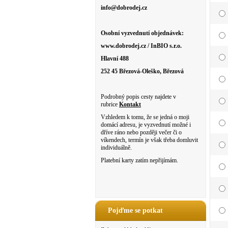
info@dobrodej.cz
Osobní vyzvednutí objednávek:
www.dobrodej.cz / InBIO s.r.o.
Hlavní 488
252 45 Březová-Oleško, Březová
Podrobný popis cesty najdete v
rubrice
Kontakt
Vzhledem k tomu, že se jedná o moji
domácí adresu, je vyzvednutí možné i
dříve ráno nebo později večer či o
víkendech, termín je však třeba domluvit
individuálně.
Platební karty zatím nepřijímám.
Pojďme se potkat