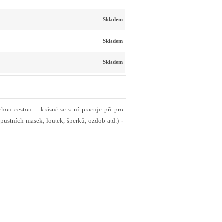
Skladem
Skladem
Skladem
chou cestou – krásně se s ní pracuje při pro
pustních masek, loutek, šperků, ozdob atd.)
-