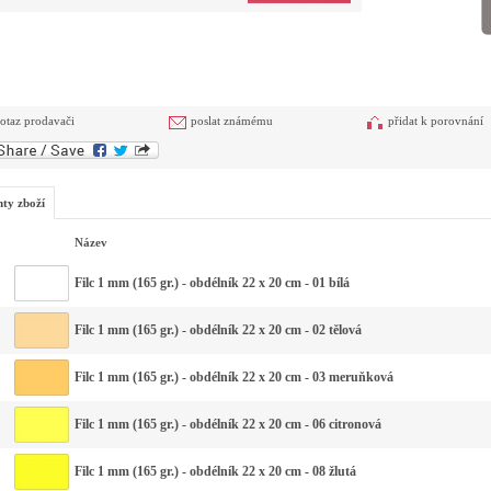
otaz prodavači
poslat známému
přidat k porovnání
nty zboží
Název
Filc 1 mm (165 gr.) - obdélník 22 x 20 cm - 01 bílá
Filc 1 mm (165 gr.) - obdélník 22 x 20 cm - 02 tělová
Filc 1 mm (165 gr.) - obdélník 22 x 20 cm - 03 meruňková
Filc 1 mm (165 gr.) - obdélník 22 x 20 cm - 06 citronová
Filc 1 mm (165 gr.) - obdélník 22 x 20 cm - 08 žlutá