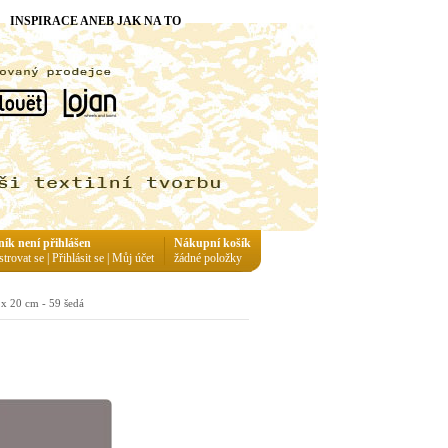
INSPIRACE ANEB JAK NA TO
ník není přihlášen
Nákupní košík
strovat se
|
Přihlásit se
|
Můj účet
žádné položky
 x 20 cm - 59 šedá