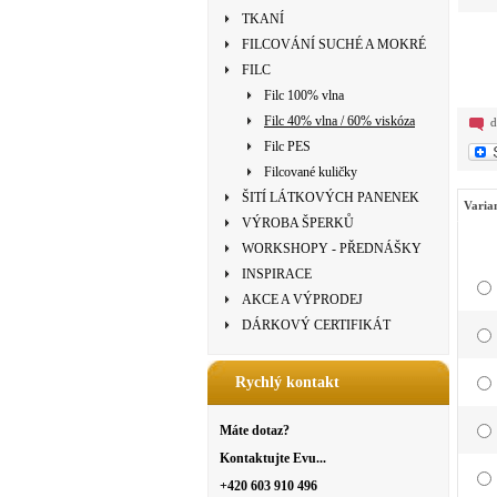
TKANÍ
FILCOVÁNÍ SUCHÉ A MOKRÉ
FILC
Filc 100% vlna
Filc 40% vlna / 60% viskóza
d
Filc PES
Filcované kuličky
ŠITÍ LÁTKOVÝCH PANENEK
Varia
VÝROBA ŠPERKŮ
WORKSHOPY - PŘEDNÁŠKY
INSPIRACE
AKCE A VÝPRODEJ
DÁRKOVÝ CERTIFIKÁT
Rychlý kontakt
Máte dotaz?
Kontaktujte Evu...
+420 603 910 496