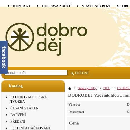
KONTAKT
DOPRAVA ZBOŽÍ
VRÁCENÍ ZBOŽÍ
OBC
HLEDAT
Katalog
Naše výrobky
FILC
Filc 40% 
DOBRODĚJ Vzorník filcu 1 mm 
KLOTHO - AUTORSKÁ
TVORBA
Výrobce
D
ČESÁNÍ VLÁKEN
Dostupnost
S
BARVENÍ
PŘEDENÍ
Cena
PLETENÍ A HÁČKOVÁNÍ