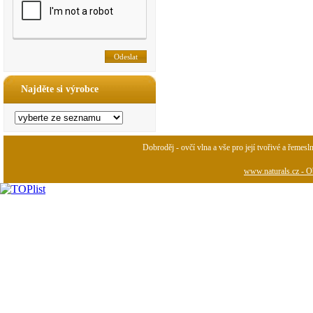
Najděte si výrobce
Dobroděj - ovčí vlna a vše pro její tvořivé a řemesl
www.naturals.cz - Ob