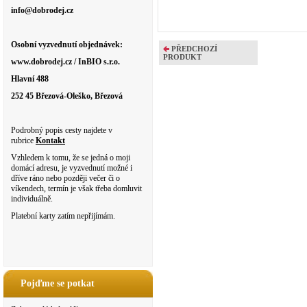
info@dobrodej.cz
Osobní vyzvednutí objednávek:
PŘEDCHOZÍ
PRODUKT
www.dobrodej.cz / InBIO s.r.o.
Hlavní 488
252 45 Březová-Oleško, Březová
Podrobný popis cesty najdete v
rubrice
Kontakt
Vzhledem k tomu, že se jedná o moji
domácí adresu, je vyzvednutí možné i
dříve ráno nebo později večer či o
víkendech, termín je však třeba domluvit
individuálně.
Platební karty zatím nepřijímám.
Pojďme se potkat