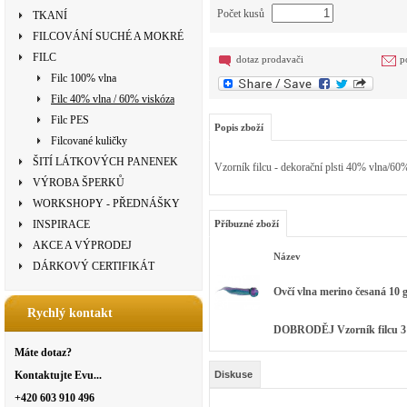
Počet kusů
TKANÍ
FILCOVÁNÍ SUCHÉ A MOKRÉ
FILC
dotaz prodavači
p
Filc 100% vlna
Filc 40% vlna / 60% viskóza
Filc PES
Popis zboží
Filcované kuličky
ŠITÍ LÁTKOVÝCH PANENEK
Vzorník filcu - dekorační plsti 40% vlna/60
VÝROBA ŠPERKŮ
WORKSHOPY - PŘEDNÁŠKY
INSPIRACE
Příbuzné zboží
AKCE A VÝPRODEJ
Název
DÁRKOVÝ CERTIFIKÁT
Ovčí vlna merino česaná 10 g
Rychlý kontakt
DOBRODĚJ Vzorník filcu 
Máte dotaz?
Kontaktujte Evu...
Diskuse
+420 603 910 496