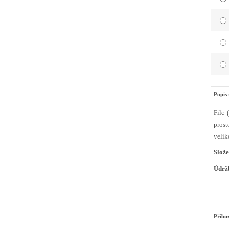
Popis 
Filc 
prost
velik
Slože
Údrž
Příbu