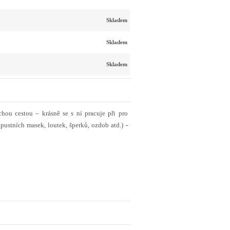
Skladem
Skladem
Skladem
chou cestou – krásně se s ní pracuje při pro
pustních masek, loutek, šperků, ozdob atd.)
-