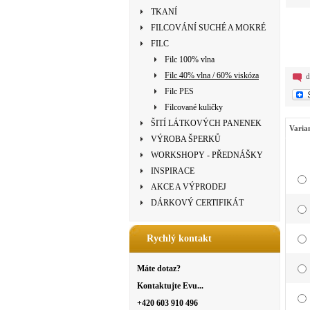
TKANÍ
FILCOVÁNÍ SUCHÉ A MOKRÉ
FILC
Filc 100% vlna
Filc 40% vlna / 60% viskóza
d
Filc PES
Filcované kuličky
ŠITÍ LÁTKOVÝCH PANENEK
Varia
VÝROBA ŠPERKŮ
WORKSHOPY - PŘEDNÁŠKY
INSPIRACE
AKCE A VÝPRODEJ
DÁRKOVÝ CERTIFIKÁT
Rychlý kontakt
Máte dotaz?
Kontaktujte Evu...
+420 603 910 496