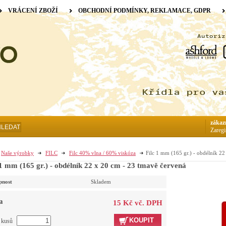
VRÁCENÍ ZBOŽÍ
OBCHODNÍ PODMÍNKY, REKLAMACE, GDPR
zákaz
HLEDAT
Zaregi
Naše výrobky
FILC
Filc 40% vlna / 60% viskóza
Filc 1 mm (165 gr.) - obdélník 2
 1 mm (165 gr.) - obdélník 22 x 20 cm - 23 tmavě červená
pnost
Skladem
a
15 Kč vč. DPH
KOUPIT
t kusů