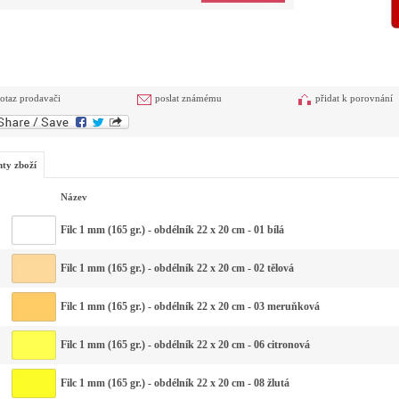
otaz prodavači
poslat známému
přidat k porovnání
nty zboží
Název
Filc 1 mm (165 gr.) - obdélník 22 x 20 cm - 01 bílá
Filc 1 mm (165 gr.) - obdélník 22 x 20 cm - 02 tělová
Filc 1 mm (165 gr.) - obdélník 22 x 20 cm - 03 meruňková
Filc 1 mm (165 gr.) - obdélník 22 x 20 cm - 06 citronová
Filc 1 mm (165 gr.) - obdélník 22 x 20 cm - 08 žlutá