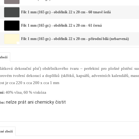
Filc 1 mm (165 gr.) - obdélník 22 x 20 cm - 60 tmavě šedá
Filc 1 mm (165 gr.) - obdélník 22 x 20 cm - 61 černá
Filc 1 mm (165 gr.) - obdélník 22 x 20 cm - přírodní bílá (nebarvená)
zboží
(látková dekorační plsť) obdélníkového tvaru – perfektní pro plošné plstění su
orovém tvoření dekorací a doplňků (skřítků, kapsářů, adventních kalendářů, maso
ost je cca 220 x cca 200 x cca 1 mm
ní:
40% vlna, 60 % viskóza
nelze prát ani chemicky čistit
ba:
zné zboží