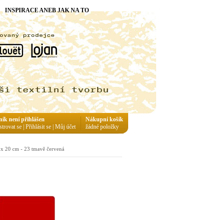
INSPIRACE ANEB JAK NA TO
ník není přihlášen
Nákupní košík
strovat se
|
Přihlásit se
|
Můj účet
žádné položky
2 x 20 cm - 23 tmavě červená