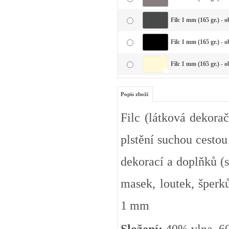
Filc 1 mm (165 gr.) - 
Filc 1 mm (165 gr.) - 
Filc 1 mm (165 gr.) - 
Popis zboží
Filc (látková dekorač
plstění suchou cestou
dekorací a doplňků (s
masek, loutek, šperků
1 mm