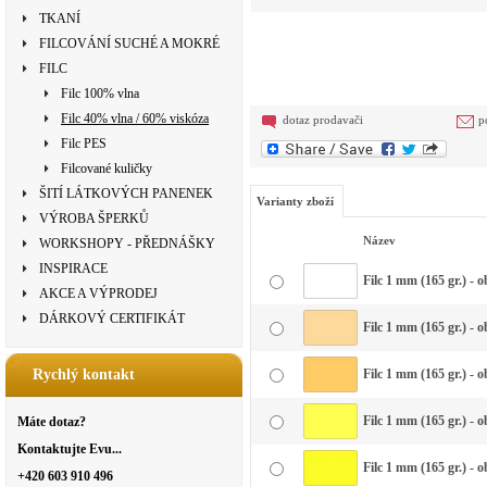
TKANÍ
FILCOVÁNÍ SUCHÉ A MOKRÉ
FILC
Filc 100% vlna
Filc 40% vlna / 60% viskóza
dotaz prodavači
p
Filc PES
Filcované kuličky
ŠITÍ LÁTKOVÝCH PANENEK
Varianty zboží
VÝROBA ŠPERKŮ
Název
WORKSHOPY - PŘEDNÁŠKY
INSPIRACE
Filc 1 mm (165 gr.) - o
AKCE A VÝPRODEJ
DÁRKOVÝ CERTIFIKÁT
Filc 1 mm (165 gr.) - o
Rychlý kontakt
Filc 1 mm (165 gr.) -
Filc 1 mm (165 gr.) - 
Máte dotaz?
Kontaktujte Evu...
Filc 1 mm (165 gr.) - o
+420 603 910 496