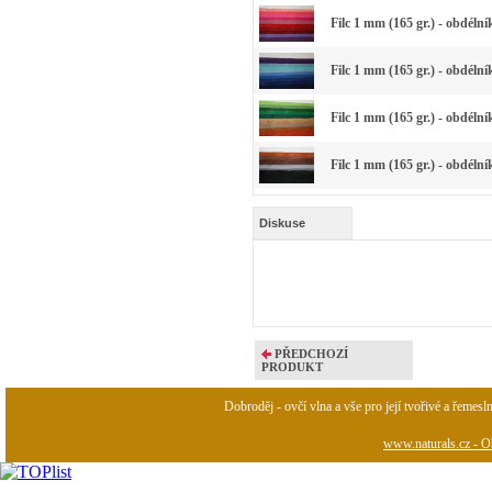
Filc 1 mm (165 gr.) - obdéln
Filc 1 mm (165 gr.) - obdéln
Filc 1 mm (165 gr.) - obdéln
Filc 1 mm (165 gr.) - obdéln
Diskuse
PŘEDCHOZÍ
PRODUKT
Dobroděj - ovčí vlna a vše pro její tvořivé a řemesl
www.naturals.cz - Ob