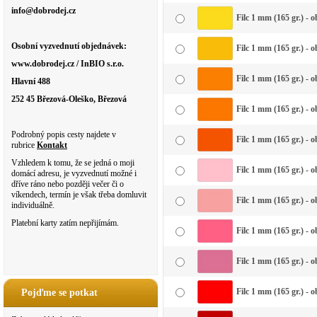
info@dobrodej.cz
Filc 1 mm (165 gr.) - 
Osobní vyzvednutí objednávek:
Filc 1 mm (165 gr.) - 
www.dobrodej.cz / InBIO s.r.o.
Filc 1 mm (165 gr.) - 
Hlavní 488
252 45 Březová-Oleško, Březová
Filc 1 mm (165 gr.) - 
Podrobný popis cesty najdete v
Filc 1 mm (165 gr.) - 
rubrice
Kontakt
Vzhledem k tomu, že se jedná o moji
Filc 1 mm (165 gr.) - 
domácí adresu, je vyzvednutí možné i
dříve ráno nebo později večer či o
víkendech, termín je však třeba domluvit
Filc 1 mm (165 gr.) - 
individuálně.
Platební karty zatím nepřijímám.
Filc 1 mm (165 gr.) - 
Filc 1 mm (165 gr.) - 
Filc 1 mm (165 gr.) - 
Pojďme se potkat