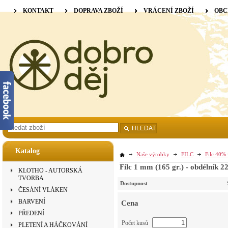
KONTAKT
DOPRAVA ZBOŽÍ
VRÁCENÍ ZBOŽÍ
OBC
HLEDAT
Katalog
Naše výrobky
FILC
Filc 40% 
Filc 1 mm (165 gr.) - obdélník 22
KLOTHO - AUTORSKÁ
TVORBA
Dostupnost
ČESÁNÍ VLÁKEN
BARVENÍ
Cena
PŘEDENÍ
Počet kusů
PLETENÍ A HÁČKOVÁNÍ