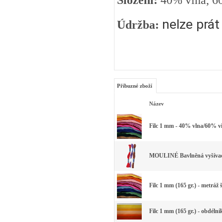
Složení:
40% vlna, 6
nelze prát
Údržba:
Příbuzné zboží
Název
Filc 1 mm - 40% vlna/60% vi
MOULINÉ Bavlněná vyšívací 
Filc 1 mm (165 gr.) - metráž 
Filc 1 mm (165 gr.) - obdéln