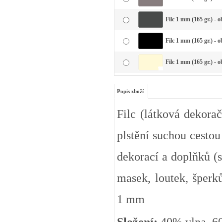
Filc 1 mm (165 gr.) - 
Filc 1 mm (165 gr.) - 
Filc 1 mm (165 gr.) - 
Popis zboží
Filc (látková dekorač
plstění suchou cestou
dekorací a doplňků (s
masek, loutek, šperků
1 mm