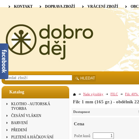
KONTAKT
DOPRAVA ZBOŽÍ
VRÁCENÍ ZBOŽÍ
OBC
HLEDAT
Katalog
Naše výrobky
FILC
Filc 40% 
Filc 1 mm (165 gr.) - obdélník 2
KLOTHO - AUTORSKÁ
TVORBA
Dostupnost
ČESÁNÍ VLÁKEN
BARVENÍ
Cena
PŘEDENÍ
Počet kusů
PLETENÍ A HÁČKOVÁNÍ