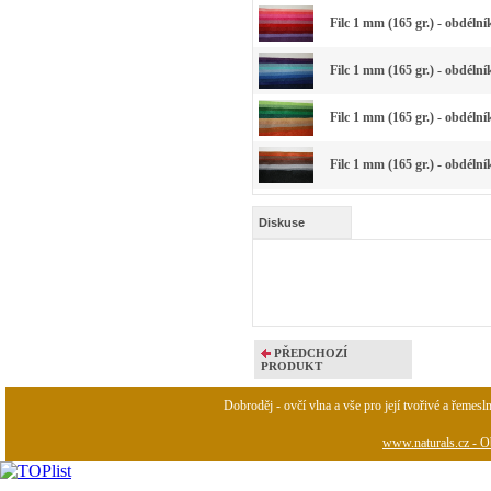
Filc 1 mm (165 gr.) - obdéln
Filc 1 mm (165 gr.) - obdéln
Filc 1 mm (165 gr.) - obdéln
Filc 1 mm (165 gr.) - obdéln
Diskuse
PŘEDCHOZÍ
PRODUKT
Dobroděj - ovčí vlna a vše pro její tvořivé a řemesl
www.naturals.cz - Ob