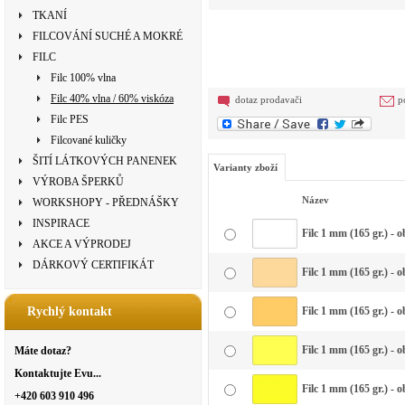
TKANÍ
FILCOVÁNÍ SUCHÉ A MOKRÉ
FILC
Filc 100% vlna
Filc 40% vlna / 60% viskóza
dotaz prodavači
p
Filc PES
Filcované kuličky
ŠITÍ LÁTKOVÝCH PANENEK
Varianty zboží
VÝROBA ŠPERKŮ
Název
WORKSHOPY - PŘEDNÁŠKY
INSPIRACE
Filc 1 mm (165 gr.) - o
AKCE A VÝPRODEJ
DÁRKOVÝ CERTIFIKÁT
Filc 1 mm (165 gr.) - o
Rychlý kontakt
Filc 1 mm (165 gr.) -
Filc 1 mm (165 gr.) - 
Máte dotaz?
Kontaktujte Evu...
Filc 1 mm (165 gr.) - o
+420 603 910 496