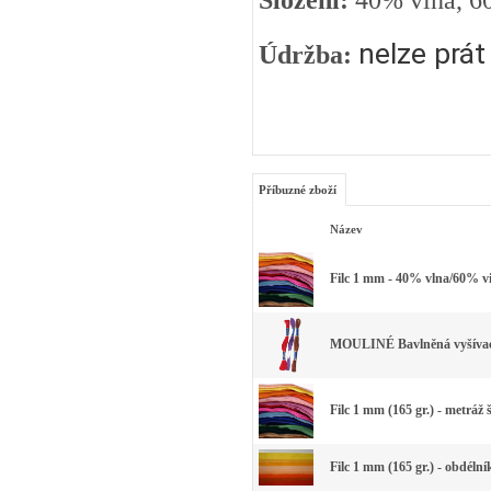
Složení:
40% vlna, 6
nelze prát
Údržba:
Příbuzné zboží
Název
Filc 1 mm - 40% vlna/60% vi
MOULINÉ Bavlněná vyšívací 
Filc 1 mm (165 gr.) - metráž 
Filc 1 mm (165 gr.) - obdéln