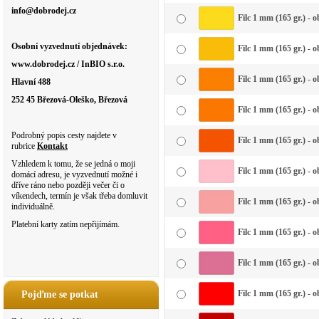
info@dobrodej.cz
Filc 1 mm (165 gr.) - 
Osobní vyzvednutí objednávek:
Filc 1 mm (165 gr.) - 
www.dobrodej.cz / InBIO s.r.o.
Filc 1 mm (165 gr.) - 
Hlavní 488
252 45 Březová-Oleško, Březová
Filc 1 mm (165 gr.) - 
Podrobný popis cesty najdete v
Filc 1 mm (165 gr.) - 
rubrice
Kontakt
Vzhledem k tomu, že se jedná o moji
Filc 1 mm (165 gr.) - 
domácí adresu, je vyzvednutí možné i
dříve ráno nebo později večer či o
víkendech, termín je však třeba domluvit
Filc 1 mm (165 gr.) - 
individuálně.
Platební karty zatím nepřijímám.
Filc 1 mm (165 gr.) - 
Filc 1 mm (165 gr.) - 
Filc 1 mm (165 gr.) - 
Pojďme se potkat