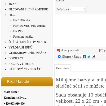
Cena
TKANÍ
FILCOVÁNÍ SUCHÉ A MOKRÉ
Počet kusů
FILC
Filc 100% vlna
Filc 40% vlna / 60% viskóza
Filc PES
Filcované kuličky
ŠITÍ LÁTKOVÝCH PANENEK
VÝROBA ŠPERKŮ
dotaz prodavači
p
WORKSHOPY - PŘEDNÁŠKY
INSPIRACE
AKCE A VÝPRODEJ
Popis zboží
DÁRKOVÝ CERTIFIKÁT
Milujeme barvy a miluje
Rychlý kontakt
sladěné sérii se můžete
Máte dotaz?
Sada obsahuje 10 obdél
Kontaktujte Evu...
velikosti 22 x 20 cm - n
+420 603 910 496