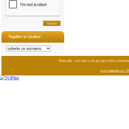
Najděte si výrobce
Dobroděj - ovčí vlna a vše pro její tvořivé a řemesl
www.naturals.cz - Ob