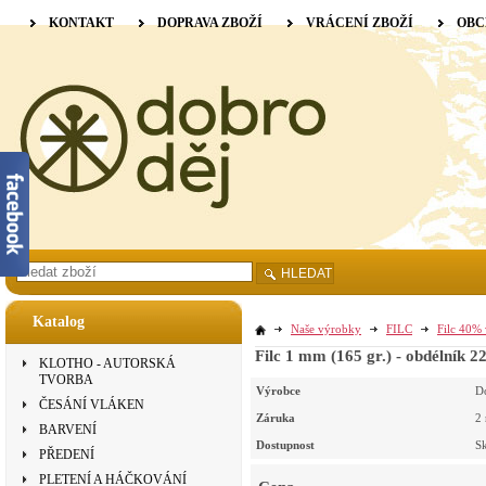
KONTAKT
DOPRAVA ZBOŽÍ
VRÁCENÍ ZBOŽÍ
OBC
HLEDAT
Katalog
Naše výrobky
FILC
Filc 40% 
Filc 1 mm (165 gr.) - obdélník 
KLOTHO - AUTORSKÁ
TVORBA
Výrobce
D
ČESÁNÍ VLÁKEN
Záruka
2
BARVENÍ
Dostupnost
S
PŘEDENÍ
PLETENÍ A HÁČKOVÁNÍ