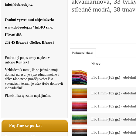
akvamarínová, 33 tyrk
info@dobrodej.cz
středně modrá, 38 tma
Osobní vyzvednutí objednávek:
www.dobrodej.cz / InBIO s.r.o.
Hlavní 488
252 45 Březová-Oleško, Březová
Příbuzné zboží
Podrobný popis cesty najdete v
rubrice
Kontakt
Název
Vzhledem k tomu, že se jedná o moji
domácí adresu, je vyzvednutí možné i
Filc 1 mm (165 gr.) - obdélní
dříve ráno nebo později večer či o
víkendech, termín je však třeba domluvit
individuálně.
Filc 1 mm (165 gr.) - obdéln
Platební karty zatím nepřijímám.
Filc 1 mm (165 gr.) - obdéln
Filc 1 mm (165 gr.) - obdéln
Pojďme se potkat
Filc 1 mm (165 gr.) - obdéln