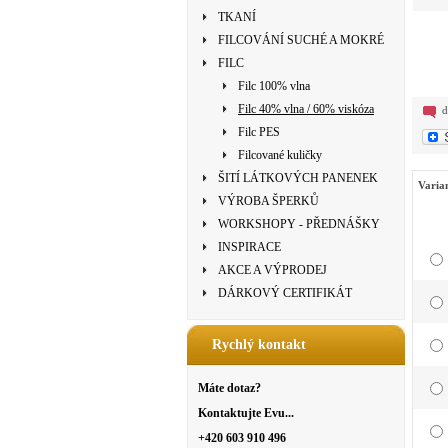
TKANÍ
FILCOVÁNÍ SUCHÉ A MOKRÉ
FILC
Filc 100% vlna
Filc 40% vlna / 60% viskóza
d
Filc PES
Filcované kuličky
ŠITÍ LÁTKOVÝCH PANENEK
Varia
VÝROBA ŠPERKŮ
WORKSHOPY - PŘEDNÁŠKY
INSPIRACE
AKCE A VÝPRODEJ
DÁRKOVÝ CERTIFIKÁT
Rychlý kontakt
Máte dotaz?
Kontaktujte Evu...
+420 603 910 496