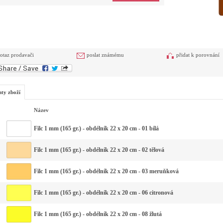
otaz prodavači
poslat známému
přidat k porovnání
nty zboží
Název
Filc 1 mm (165 gr.) - obdélník 22 x 20 cm - 01 bílá
Filc 1 mm (165 gr.) - obdélník 22 x 20 cm - 02 tělová
Filc 1 mm (165 gr.) - obdélník 22 x 20 cm - 03 meruňková
Filc 1 mm (165 gr.) - obdélník 22 x 20 cm - 06 citronová
Filc 1 mm (165 gr.) - obdélník 22 x 20 cm - 08 žlutá