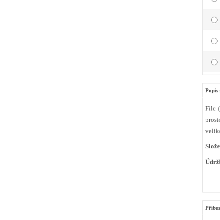
Popis 
Filc 
prost
velik
Slože
Údrž
Příbu