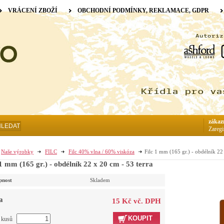
VRÁCENÍ ZBOŽÍ
OBCHODNÍ PODMÍNKY, REKLAMACE, GDPR
zákaz
HLEDAT
Zaregi
Naše výrobky
FILC
Filc 40% vlna / 60% viskóza
Filc 1 mm (165 gr.) - obdélník 22
 1 mm (165 gr.) - obdélník 22 x 20 cm - 53 terra
pnost
Skladem
a
15 Kč vč. DPH
KOUPIT
t kusů