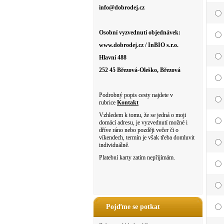
info@dobrodej.cz
Osobní vyzvednutí objednávek:
www.dobrodej.cz / InBIO s.r.o.
Hlavní 488
252 45 Březová-Oleško, Březová
Podrobný popis cesty najdete v
rubrice
Kontakt
Vzhledem k tomu, že se jedná o moji
domácí adresu, je vyzvednutí možné i
dříve ráno nebo později večer či o
víkendech, termín je však třeba domluvit
individuálně.
Platební karty zatím nepřijímám.
Pojďme se potkat