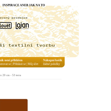
INSPIRACE ANEB JAK NA TO
ník není přihlášen
Nákupní košík
strovat se
|
Přihlásit se
|
Můj účet
žádné položky
 x 20 cm - 53 terra