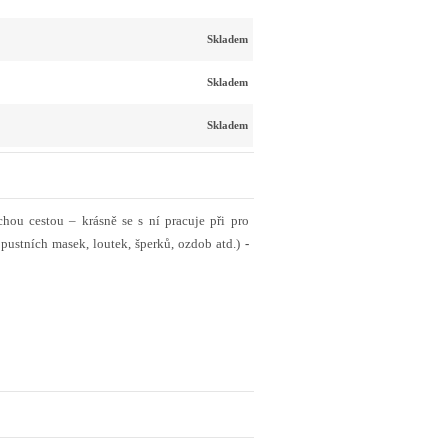
Skladem
Skladem
Skladem
chou cestou – krásně se s ní pracuje při pro
pustních masek, loutek, šperků, ozdob atd.)
-