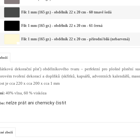
Filc 1 mm (165 gr.) - obdélník 22 x 20 cm - 60 tmavě šedá
Filc 1 mm (165 gr.) - obdélník 22 x 20 cm - 61 černá
Filc 1 mm (165 gr.) - obdélník 22 x 20 cm - přírodní bílá (nebarvená)
zboží
(látková dekorační plsť) obdélníkového tvaru – perfektní pro plošné plstění su
orovém tvoření dekorací a doplňků (skřítků, kapsářů, adventních kalendářů, maso
ost je cca 220 x cca 200 x cca 1 mm
ní:
40% vlna, 60 % viskóza
nelze prát ani chemicky čistit
ba:
zné zboží