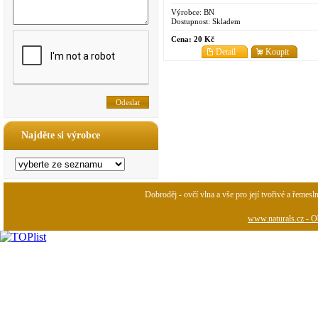
NIKL
Výrobce:
BN
Dostupnost:
Skladem
Cena:
20 Kč
Detail
Koupit
Najděte si výrobce
Dobroděj - ovčí vlna a vše pro její tvořivé a řemesl
www.naturals.cz - Ob