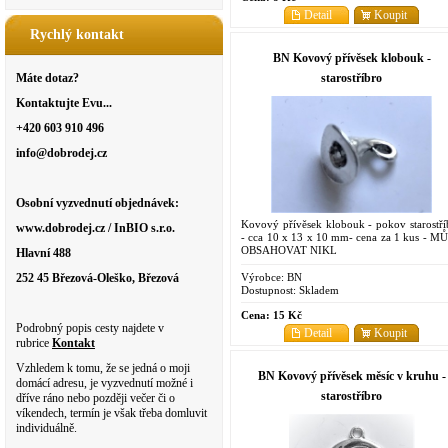
Detail
Koupit
Rychlý kontakt
BN Kovový přívěsek klobouk -
starostříbro
Máte dotaz?
Kontaktujte Evu...
+420 603 910 496
info@dobrodej.cz
Osobní vyzvednutí objednávek:
Kovový přívěsek klobouk - pokov starostří
www.dobrodej.cz / InBIO s.r.o.
- cca 10 x 13 x 10 mm- cena za 1 kus - M
OBSAHOVAT NIKL
Hlavní 488
Výrobce:
BN
252 45 Březová-Oleško, Březová
Dostupnost:
Skladem
Cena:
15 Kč
Podrobný popis cesty najdete v
Detail
Koupit
rubrice
Kontakt
Vzhledem k tomu, že se jedná o moji
BN Kovový přívěsek měsíc v kruhu -
domácí adresu, je vyzvednutí možné i
starostříbro
dříve ráno nebo později večer či o
víkendech, termín je však třeba domluvit
individuálně.