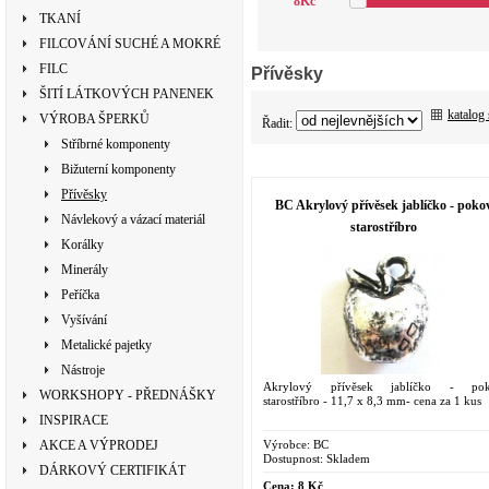
8
Kč
TKANÍ
FILCOVÁNÍ SUCHÉ A MOKRÉ
FILC
Přívěsky
ŠITÍ LÁTKOVÝCH PANENEK
katalog
VÝROBA ŠPERKŮ
Řadit:
Stříbrné komponenty
Bižuterní komponenty
Přívěsky
BC Akrylový přívěsek jablíčko - poko
Návlekový a vázací materiál
starostříbro
Korálky
Minerály
Peříčka
Vyšívání
Metalické pajetky
Nástroje
Akrylový přívěsek jablíčko - po
WORKSHOPY - PŘEDNÁŠKY
starostříbro - 11,7 x 8,3 mm- cena za 1 kus
INSPIRACE
Výrobce:
BC
AKCE A VÝPRODEJ
Dostupnost:
Skladem
DÁRKOVÝ CERTIFIKÁT
Cena:
8 Kč