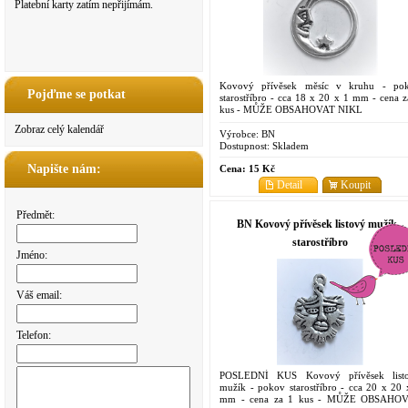
Platební karty zatím nepřijímám.
Kovový přívěsek měsíc v kruhu - po
Pojďme se potkat
starostříbro - cca 18 x 20 x 1 mm - cena z
kus - MŮŽE OBSAHOVAT NIKL
Zobraz celý kalendář
Výrobce:
BN
Dostupnost:
Skladem
Napište nám:
Cena:
15 Kč
Detail
Koupit
Předmět:
BN Kovový přívěsek listový mužík -
starostříbro
Jméno:
Váš email:
Telefon:
POSLEDNÍ KUS Kovový přívěsek list
mužík - pokov starostříbro - cca 20 x 20 
mm - cena za 1 kus - MŮŽE OBSAHO