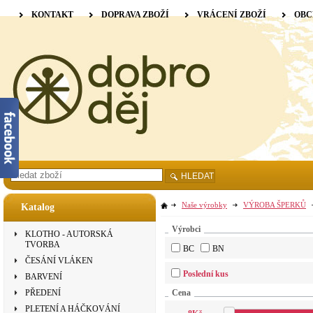
KONTAKT
DOPRAVA ZBOŽÍ
VRÁCENÍ ZBOŽÍ
OBC
HLEDAT
Naše výrobky
VÝROBA ŠPERKŮ
Katalog
Výrobci
KLOTHO - AUTORSKÁ
TVORBA
BC
BN
ČESÁNÍ VLÁKEN
Poslední kus
BARVENÍ
PŘEDENÍ
Cena
PLETENÍ A HÁČKOVÁNÍ