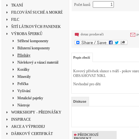
Počet kusů
TKANÍ
FILCOVÁNÍ SUCHÉ A MOKRÉ
FILC
ŠITÍ LÁTKOVÝCH PANENEK
VÝROBA ŠPERKŮ
dotaz prodavači
p
Stříbrné komponenty
Bižuterní komponenty
Přívěsky
Popis zboží
Návlekový a vázací materiál
Korálky
Kovový přívěsek slunce s tváří - pokov star
OBSAHOVAT NIKL
Minerály
Peříčka
Nevhodné pro děti
Vyšívání
Metalické pajetky
Diskuse
Nástroje
WORKSHOPY - PŘEDNÁŠKY
INSPIRACE
AKCE A VÝPRODEJ
DÁRKOVÝ CERTIFIKÁT
PŘEDCHOZÍ
PRODUKT