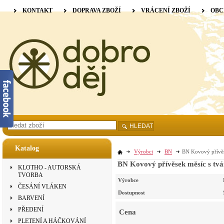
KONTAKT
DOPRAVA ZBOŽÍ
VRÁCENÍ ZBOŽÍ
OBC
HLEDAT
Katalog
Výrobci
BN
BN Kovový přívěse
BN Kovový přívěsek měsíc s tvář
KLOTHO - AUTORSKÁ
TVORBA
Výrobce
ČESÁNÍ VLÁKEN
Dostupnost
BARVENÍ
PŘEDENÍ
Cena
PLETENÍ A HÁČKOVÁNÍ