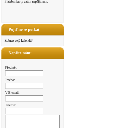
Platební karty zatím nepřijímám.
Pojďme se potkat
Zobraz celý kalendář
Napište nám:
Předmět:
Jméno:
Váš email:
Telefon: