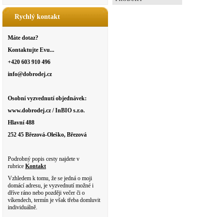
Rychlý kontakt
Máte dotaz?
Kontaktujte Evu...
+420 603 910 496
info@dobrodej.cz
Osobní vyzvednutí objednávek:
www.dobrodej.cz / InBIO s.r.o.
Hlavní 488
252 45 Březová-Oleško, Březová
Podrobný popis cesty najdete v
rubrice
Kontakt
Vzhledem k tomu, že se jedná o moji
domácí adresu, je vyzvednutí možné i
dříve ráno nebo později večer či o
víkendech, termín je však třeba domluvit
individuálně.