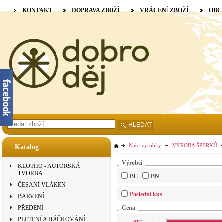
KONTAKT
DOPRAVA ZBOŽÍ
VRÁCENÍ ZBOŽÍ
OBC
HLEDAT
Naše výrobky
VÝROBA ŠPERKŮ
Katalog
Výrobci
KLOTHO - AUTORSKÁ
TVORBA
BC
BN
ČESÁNÍ VLÁKEN
Poslední kus
BARVENÍ
PŘEDENÍ
Cena
PLETENÍ A HÁČKOVÁNÍ