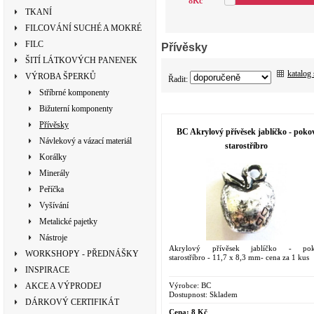
8
Kč
TKANÍ
FILCOVÁNÍ SUCHÉ A MOKRÉ
FILC
Přívěsky
ŠITÍ LÁTKOVÝCH PANENEK
katalog
VÝROBA ŠPERKŮ
Řadit:
Stříbrné komponenty
Bižuterní komponenty
Přívěsky
BC Akrylový přívěsek jablíčko - poko
Návlekový a vázací materiál
starostříbro
Korálky
Minerály
Peříčka
Vyšívání
Metalické pajetky
Nástroje
Akrylový přívěsek jablíčko - po
WORKSHOPY - PŘEDNÁŠKY
starostříbro - 11,7 x 8,3 mm- cena za 1 kus
INSPIRACE
Výrobce:
BC
AKCE A VÝPRODEJ
Dostupnost:
Skladem
DÁRKOVÝ CERTIFIKÁT
Cena:
8 Kč