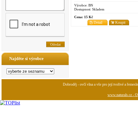
Výrobce:
BN
Dostupnost:
Skladem
Cena:
15 Kč
Detail
Koupit
Najděte si výrobce
Dobroděj - ovčí vlna a vše pro její tvořivé a řemesl
www.naturals.cz - Ob