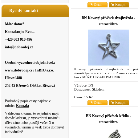
Detail
Koupit
Rychlý kontakt
BN Kovový přívěsek dvojhvězda -
starostříbro
Máte dotaz?
Kontaktujte Evu...
+420 603 910 496
info@dobrodej.cz
Osobní vyzvednutí objednávek:
Kovový přívěsek dvojhvězda - po
www.dobrodej.cz / InBIO s.r.o.
starostříbro - cca 20 x 25 x 2 mm - cena z
kus - MŮŽE OBSAHOVAT NIKL
Hlavní 488
Výrobce:
BN
252 45 Březová-Oleško, Březová
Dostupnost:
Skladem
Cena:
15 Kč
Podrobný popis cesty najdete v
Detail
Koupit
rubrice
Kontakt
Vzhledem k tomu, že se jedná o moji
BN Kovový přívěsek křídlo -
domácí adresu, je vyzvednutí možné i
starostříbro
dříve ráno nebo později večer či o
víkendech, termín je však třeba domluvit
individuálně.