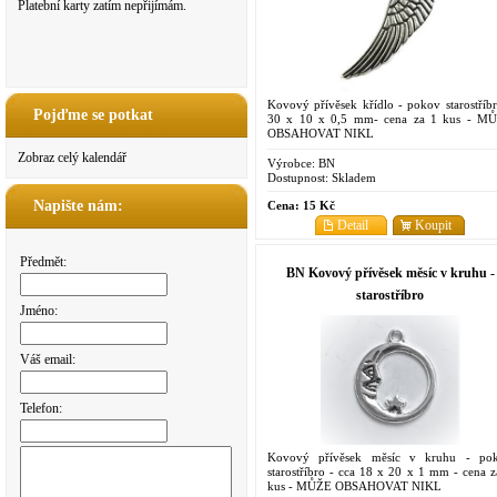
Platební karty zatím nepřijímám.
Kovový přívěsek křídlo - pokov starostříbr
Pojďme se potkat
30 x 10 x 0,5 mm- cena za 1 kus - M
OBSAHOVAT NIKL
Zobraz celý kalendář
Výrobce:
BN
Dostupnost:
Skladem
Napište nám:
Cena:
15 Kč
Detail
Koupit
Předmět:
BN Kovový přívěsek měsíc v kruhu -
starostříbro
Jméno:
Váš email:
Telefon:
Kovový přívěsek měsíc v kruhu - po
starostříbro - cca 18 x 20 x 1 mm - cena z
kus - MŮŽE OBSAHOVAT NIKL