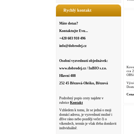
Rychlý kontakt
Máte dotaz?
Kontaktujte Evu...
+420 603 910 496
info@dobrodej.cz
Osobní vyzvednutí objednávek:
Kovo
www.dobrodej.cz / InBIO s.r.o.
cca 
OBS
Hlavní 488
Výro
252 45 Březová-Oleško, Březová
Dostu
Cena
Podrobný popis cesty najdete v
rubrice
Kontakt
Vzhledem k tomu, že se jedná o moji
domácí adresu, je vyzvednutí možné i
dříve ráno nebo později večer či o
víkendech, termín je však třeba domluvit
individuálně.