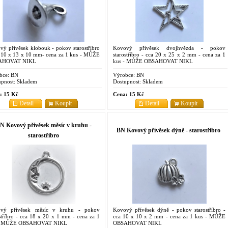
vý přívěsek klobouk - pokov starostříbro
Kovový přívěsek dvojhvězda - pokov
a 10 x 13 x 10 mm- cena za 1 kus - MŮŽE
starostříbro - cca 20 x 25 x 2 mm - cena za 1
AHOVAT NIKL
kus - MŮŽE OBSAHOVAT NIKL
bce:
BN
Výrobce:
BN
pnost:
Skladem
Dostupnost:
Skladem
:
15 Kč
Cena:
15 Kč
Detail
Koupit
Detail
Koupit
N Kovový přívěsek měsíc v kruhu -
BN Kovový přívěsek dýně - starostříbro
starostříbro
vý přívěsek měsíc v kruhu - pokov
Kovový přívěsek dýně - pokov starostříbro -
stříbro - cca 18 x 20 x 1 mm - cena za 1
cca 10 x 10 x 2 mm - cena za 1 kus - MŮŽE
 - MŮŽE OBSAHOVAT NIKL
OBSAHOVAT NIKL