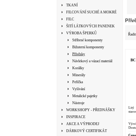
TKANÍ
FILCOVÁNÍ SUCHÉ A MOKRÉ
FILC
Přív
ŠITÍ LÁTKOVÝCH PANENEK
VÝROBA ŠPERKŮ
Řadit
Stříbrné komponenty
Bižuterní komponenty
Přívěsky
BC 
Návlekový a vázací materiál
Korálky
Minerály
Peříčka
Vyšívání
Metalické pajetky
Nástroje
Lit
WORKSHOPY - PŘEDNÁŠKY
staro
INSPIRACE
Výro
AKCE A VÝPRODEJ
Dostu
DÁRKOVÝ CERTIFIKÁT
Cena