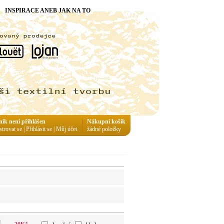
INSPIRACE ANEB JAK NA TO
ník není přihlášen
Nákupní košík
strovat se
|
Přihlásit se
|
Můj účet
žádné položky