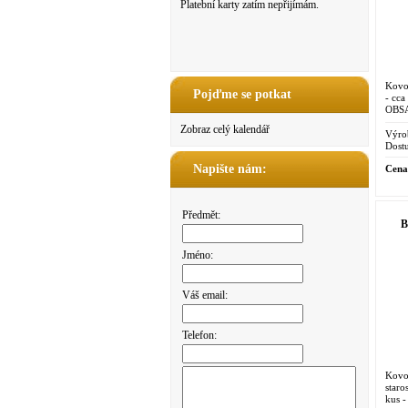
Platební karty zatím nepřijímám.
Kovo
Pojďme se potkat
- cc
OBS
Zobraz celý kalendář
Výro
Dostu
Napište nám:
Cena
Předmět:
B
Jméno:
Váš email:
Telefon:
Kovo
staro
kus