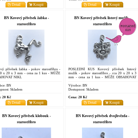
Detail
Koupit
Detail
Koupit
BN Kovový přívěsek žabka -
BN Kovový přívěsek listový mužík -
starostříbro
starostříbro
vý přívěsek žabka - pokov starostříbro -
POSLEDNÍ KUS Kovový přívěsek listový
20 x 20 x 3 mm - cena za 1 kus - MŮŽE
mužík - pokov starostříbro - cca 20 x 20 x 3
AHOVAT NIKL
mm - cena za 1 kus - MŮŽE OBSAHOVAT
NIKL
bce:
BN
Výrobce:
BN
pnost:
Skladem
Dostupnost:
Skladem
:
20 Kč
Cena:
20 Kč
Detail
Koupit
Detail
Koupit
BN Kovový přívěsek klobouk -
BN Kovový přívěsek dvojhvězda -
starostříbro
starostříbro