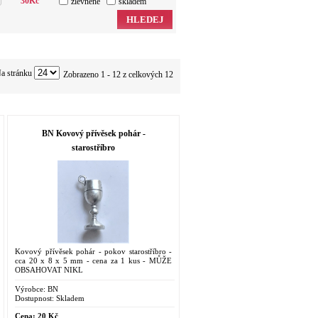
30
Kč
zlevněné
skladem
HLEDEJ
a stránku
Zobrazeno 1 - 12 z celkových 12
BN Kovový přívěsek pohár -
starostříbro
Kovový přívěsek pohár - pokov starostříbro -
cca 20 x 8 x 5 mm - cena za 1 kus - MŮŽE
OBSAHOVAT NIKL
Výrobce:
BN
Dostupnost:
Skladem
Cena:
20 Kč