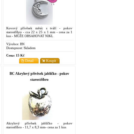
Kovový přívěsek měsíc s tváří - pokov
starostříbro - cca 22 x 25 x 1 mm - cena za 1
kus - MŮŽE OBSAHOVAT NIKL
Výrobce:
BN
Dostupnost:
Skladem
Cena:
15 Kč
Detail
Koupit
BC Akrylový přívěsek jablíčko - pokov
starostříbro
Akrylový přívěsek jablíčko - pokov
starostříbro - 11,7 x 8,3 mm- cena za 1 kus