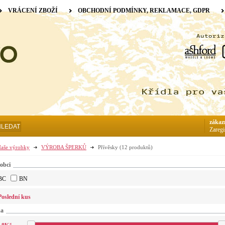
VRÁCENÍ ZBOŽÍ
OBCHODNÍ PODMÍNKY, REKLAMACE, GDPR
zákaz
HLEDAT
Zaregi
aše výrobky
VÝROBA ŠPERKŮ
Přívěsky
(12 produktů)
obci
BC
BN
Poslední kus
na