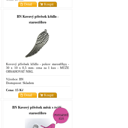
Detail
Koupit
BN Kovový přívěsek křídlo -
starostříbro
Kovový přívěsek křídlo - pokov starostříbro -
30 x 10 x 0,5 mm- cena za 1 kus - MŮŽE
OBSAHOVAT NIKL
Výrobce:
BN
Dostupnost:
Skladem
Cena:
15 Kč
Detail
Koupit
BN Kovový přívěsek měsíc s tváří -
starostříbro