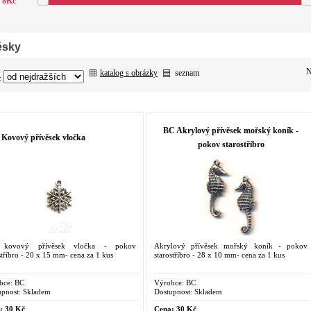
8
Kč
ěsky
N
katalog s obrázky
seznam
:
BC Akrylový přívěsek mořský koník -
Kovový přívěsek vločka
pokov starostříbro
ý kovový přívěsek vločka - pokov
Akrylový přívěsek mořský koník - pokov
stříbro - 20 x 15 mm- cena za 1 kus
starostříbro - 28 x 10 mm- cena za 1 kus
bce:
BC
Výrobce:
BC
pnost:
Skladem
Dostupnost:
Skladem
:
30 Kč
Cena:
30 Kč