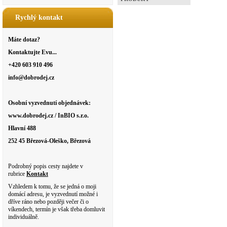
Rychlý kontakt
Máte dotaz?
Kontaktujte Evu...
+420 603 910 496
info@dobrodej.cz
Osobní vyzvednutí objednávek:
www.dobrodej.cz / InBIO s.r.o.
Hlavní 488
252 45 Březová-Oleško, Březová
Podrobný popis cesty najdete v
rubrice
Kontakt
Vzhledem k tomu, že se jedná o moji
domácí adresu, je vyzvednutí možné i
dříve ráno nebo později večer či o
víkendech, termín je však třeba domluvit
individuálně.