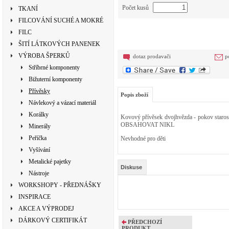
Počet kusů
TKANÍ
FILCOVÁNÍ SUCHÉ A MOKRÉ
FILC
ŠITÍ LÁTKOVÝCH PANENEK
VÝROBA ŠPERKŮ
dotaz prodavači
p
Stříbrné komponenty
Bižuterní komponenty
Přívěsky
Popis zboží
Návlekový a vázací materiál
Korálky
Kovový přívěsek dvojhvězda - pokov starost
OBSAHOVAT NIKL
Minerály
Peříčka
Nevhodné pro děti
Vyšívání
Metalické pajetky
Diskuse
Nástroje
WORKSHOPY - PŘEDNÁŠKY
INSPIRACE
AKCE A VÝPRODEJ
DÁRKOVÝ CERTIFIKÁT
PŘEDCHOZÍ
PRODUKT