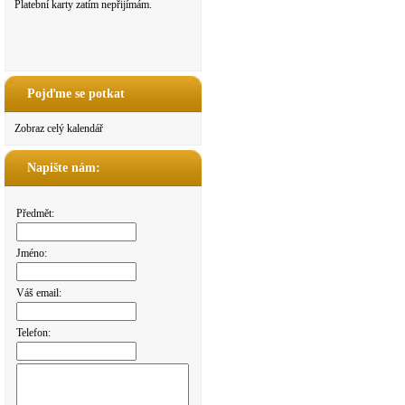
Platební karty zatím nepřijímám.
Pojďme se potkat
Zobraz celý kalendář
Napište nám:
Předmět:
Jméno:
Váš email:
Telefon: