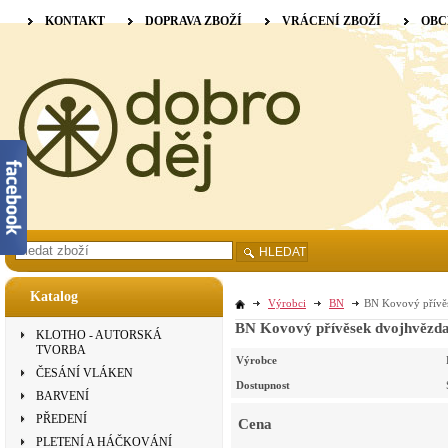
KONTAKT
DOPRAVA ZBOŽÍ
VRÁCENÍ ZBOŽÍ
OBC
HLEDAT
Katalog
Výrobci
BN
BN Kovový přívěse
BN Kovový přívěsek dvojhvězda 
KLOTHO - AUTORSKÁ
TVORBA
Výrobce
ČESÁNÍ VLÁKEN
Dostupnost
BARVENÍ
PŘEDENÍ
Cena
PLETENÍ A HÁČKOVÁNÍ