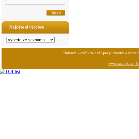
Najděte si výrobce
Dobroděj - ovčí vlna a vše pro její tvořivé a řemesl
www.naturals.cz - Ob