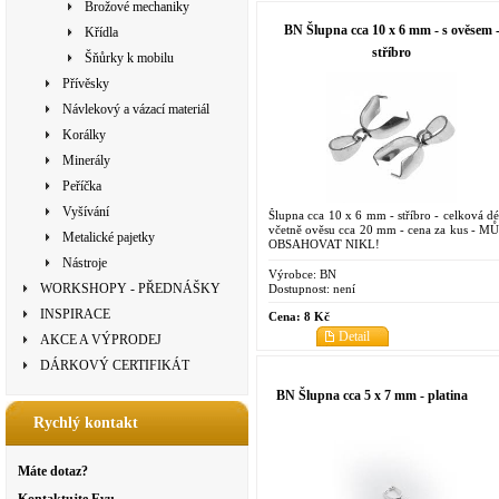
Brožové mechaniky
BN Šlupna cca 10 x 6 mm - s ověsem 
Křídla
stříbro
Šňůrky k mobilu
Přívěsky
Návlekový a vázací materiál
Korálky
Minerály
Peříčka
Vyšívání
Šlupna cca 10 x 6 mm - stříbro - celková dé
včetně ověsu cca 20 mm - cena za kus - M
Metalické pajetky
OBSAHOVAT NIKL!
Nástroje
Výrobce:
BN
WORKSHOPY - PŘEDNÁŠKY
Dostupnost:
není
INSPIRACE
Cena:
8 Kč
Detail
AKCE A VÝPRODEJ
DÁRKOVÝ CERTIFIKÁT
BN Šlupna cca 5 x 7 mm - platina
Rychlý kontakt
Máte dotaz?