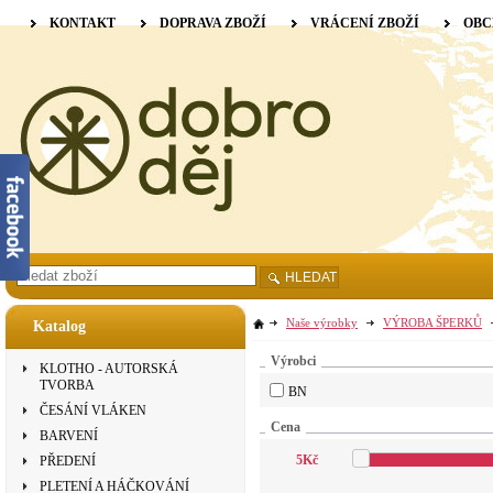
KONTAKT
DOPRAVA ZBOŽÍ
VRÁCENÍ ZBOŽÍ
OBC
HLEDAT
Naše výrobky
VÝROBA ŠPERKŮ
Katalog
Výrobci
KLOTHO - AUTORSKÁ
TVORBA
BN
ČESÁNÍ VLÁKEN
Cena
BARVENÍ
5
Kč
PŘEDENÍ
PLETENÍ A HÁČKOVÁNÍ