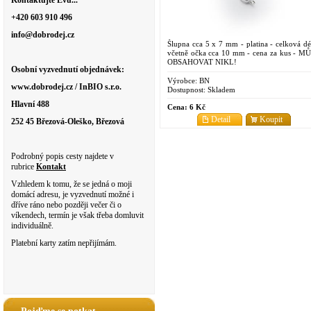
Kontaktujte Evu...
+420 603 910 496
info@dobrodej.cz
Šlupna cca 5 x 7 mm - platina - celková dé
včetně očka cca 10 mm - cena za kus - M
OBSAHOVAT NIKL!
Osobní vyzvednutí objednávek:
Výrobce:
BN
www.dobrodej.cz / InBIO s.r.o.
Dostupnost:
Skladem
Hlavní 488
Cena:
6 Kč
Detail
Koupit
252 45 Březová-Oleško, Březová
Podrobný popis cesty najdete v
rubrice
Kontakt
Vzhledem k tomu, že se jedná o moji
domácí adresu, je vyzvednutí možné i
dříve ráno nebo později večer či o
víkendech, termín je však třeba domluvit
individuálně.
Platební karty zatím nepřijímám.