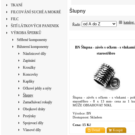
TKANÍ
Šlupny
FILCOVÁNÍ SUCHÉ A MOKRÉ
FILC
katalog
Řadit:
ŠITÍ LÁTKOVÝCH PANENEK
VÝROBA ŠPERKŮ
Stříbrné komponenty
Bižuterní komponenty
BN Šlupna - závěs s očkem - s vlnkami
starostříbro
Náušnicové díly
Zapínání
Kroužky
Koncovky
Kaplíky
Očkové jehly a nýty
Šlupny
Šlupna - závěs s očkem - s vlnkami - po
starostříbro - 8 x 13 mm- cena za 1 ku
Zamačkávací rokajly
MŮŽE OBSAHOVAT NIKL
Obojkové dráty
Výrobce:
BN
Prstýnky
Dostupnost:
Skladem
Spojovací díly
Cena:
15 Kč
Vlasové díly
Detail
Koupit