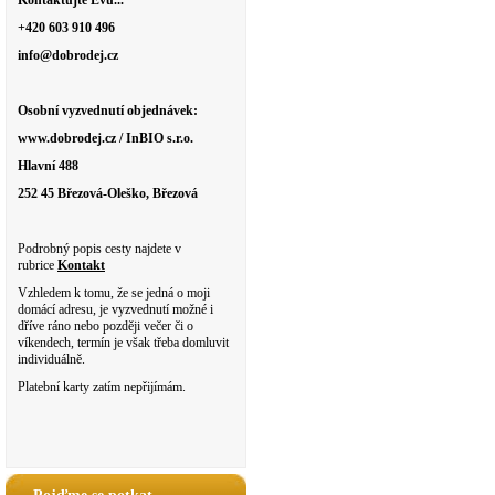
Kontaktujte Evu...
+420 603 910 496
info@dobrodej.cz
Osobní vyzvednutí objednávek:
www.dobrodej.cz / InBIO s.r.o.
Hlavní 488
252 45 Březová-Oleško, Březová
Podrobný popis cesty najdete v
rubrice
Kontakt
Vzhledem k tomu, že se jedná o moji
domácí adresu, je vyzvednutí možné i
dříve ráno nebo později večer či o
víkendech, termín je však třeba domluvit
individuálně.
Platební karty zatím nepřijímám.