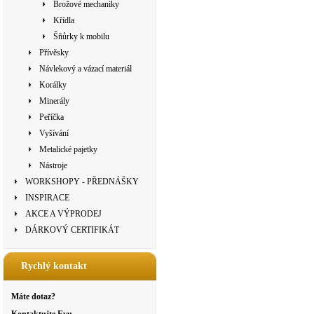
Brožové mechaniky
Křídla
Šňůrky k mobilu
Přívěsky
Návlekový a vázací materiál
Korálky
Minerály
Peříčka
Vyšívání
Metalické pajetky
Nástroje
WORKSHOPY - PŘEDNÁŠKY
INSPIRACE
AKCE A VÝPRODEJ
DÁRKOVÝ CERTIFIKÁT
Rychlý kontakt
Máte dotaz?