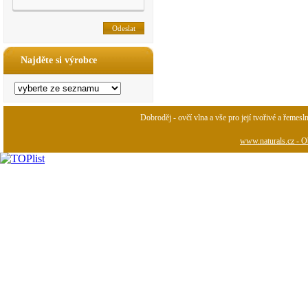
Najděte si výrobce
Dobroděj - ovčí vlna a vše pro její tvořivé a řemesl
www.naturals.cz - Ob