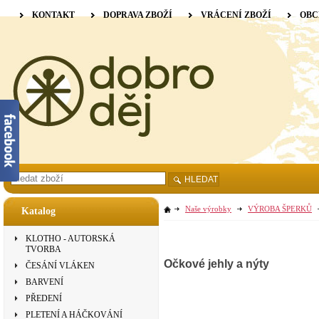
KONTAKT
DOPRAVA ZBOŽÍ
VRÁCENÍ ZBOŽÍ
OBC
HLEDAT
Naše výrobky
VÝROBA ŠPERKŮ
Katalog
KLOTHO - AUTORSKÁ
TVORBA
Očkové jehly a nýty
ČESÁNÍ VLÁKEN
BARVENÍ
PŘEDENÍ
PLETENÍ A HÁČKOVÁNÍ