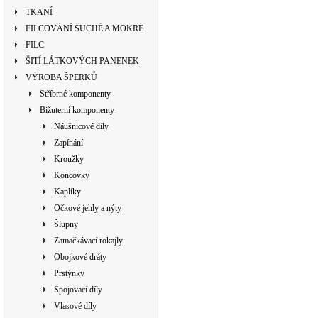
TKANÍ
FILCOVÁNÍ SUCHÉ A MOKRÉ
FILC
ŠITÍ LÁTKOVÝCH PANENEK
VÝROBA ŠPERKŮ
Stříbrné komponenty
Bižuterní komponenty
Náušnicové díly
Zapínání
Kroužky
Koncovky
Kaplíky
Očkové jehly a nýty
Šlupny
Zamačkávací rokajly
Obojkové dráty
Prstýnky
Spojovací díly
Vlasové díly