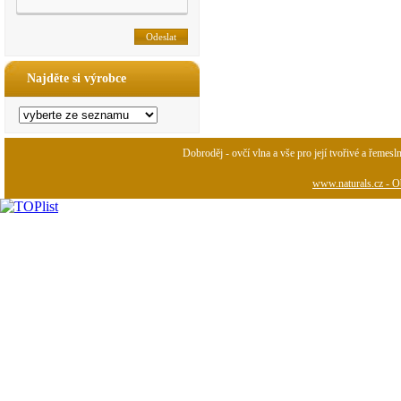
Najděte si výrobce
Dobroděj - ovčí vlna a vše pro její tvořivé a řemesl
www.naturals.cz - Ob