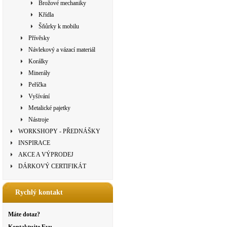
Brožové mechaniky
Křídla
Šňůrky k mobilu
Přívěsky
Návlekový a vázací materiál
Korálky
Minerály
Peříčka
Vyšívání
Metalické pajetky
Nástroje
WORKSHOPY - PŘEDNÁŠKY
INSPIRACE
AKCE A VÝPRODEJ
DÁRKOVÝ CERTIFIKÁT
Rychlý kontakt
Máte dotaz?