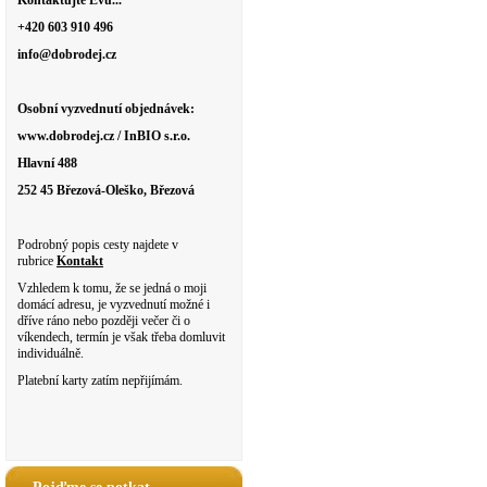
Kontaktujte Evu...
+420 603 910 496
info@dobrodej.cz
Osobní vyzvednutí objednávek:
www.dobrodej.cz / InBIO s.r.o.
Hlavní 488
252 45 Březová-Oleško, Březová
Podrobný popis cesty najdete v
rubrice
Kontakt
Vzhledem k tomu, že se jedná o moji
domácí adresu, je vyzvednutí možné i
dříve ráno nebo později večer či o
víkendech, termín je však třeba domluvit
individuálně.
Platební karty zatím nepřijímám.