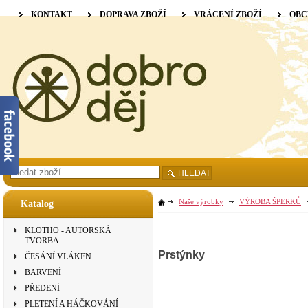
KONTAKT
DOPRAVA ZBOŽÍ
VRÁCENÍ ZBOŽÍ
OBC
HLEDAT
Naše výrobky
VÝROBA ŠPERKŮ
Katalog
KLOTHO - AUTORSKÁ
TVORBA
Prstýnky
ČESÁNÍ VLÁKEN
BARVENÍ
PŘEDENÍ
PLETENÍ A HÁČKOVÁNÍ