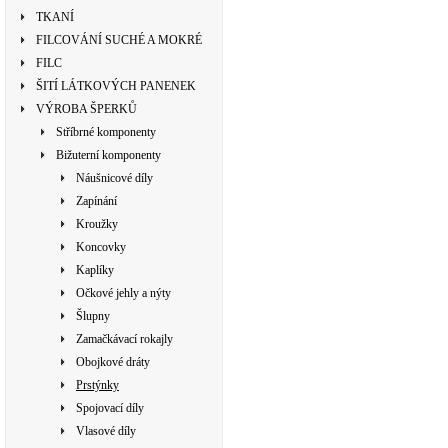
TKANÍ
FILCOVÁNÍ SUCHÉ A MOKRÉ
FILC
ŠITÍ LÁTKOVÝCH PANENEK
VÝROBA ŠPERKŮ
Stříbrné komponenty
Bižuterní komponenty
Náušnicové díly
Zapínání
Kroužky
Koncovky
Kaplíky
Očkové jehly a nýty
Šlupny
Zamačkávací rokajly
Obojkové dráty
Prstýnky
Spojovací díly
Vlasové díly