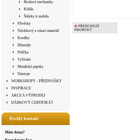
Brožové mechaniky
Křídla
Šňůrky k mobilu
Přívěsky
PŘEDCHOZÍ
PRODUKT
Návlekový a vázací materiál
Korálky
Minerály
Peříčka
Vyšívání
Metalické pajetky
Nástroje
WORKSHOPY - PŘEDNÁŠKY
INSPIRACE
AKCE A VÝPRODEJ
DÁRKOVÝ CERTIFIKÁT
Rychlý kontakt
Máte dotaz?