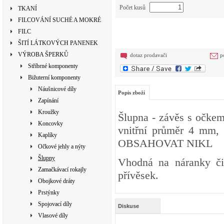
Počet kusů
TKANÍ
FILCOVÁNÍ SUCHÉ A MOKRÉ
FILC
ŠITÍ LÁTKOVÝCH PANENEK
VÝROBA ŠPERKŮ
dotaz prodavači
p
Stříbrné komponenty
Bižuterní komponenty
Náušnicové díly
Popis zboží
Zapínání
Kroužky
Šlupna - závěs s očkem 
Koncovky
vnitřní průměr 4 mm,
Kaplíky
OBSAHOVAT NIKL
Očkové jehly a nýty
Šlupny
Vhodná na náranky či 
Zamačkávací rokajly
přívěsek.
Obojkové dráty
Prstýnky
Spojovací díly
Diskuse
Vlasové díly