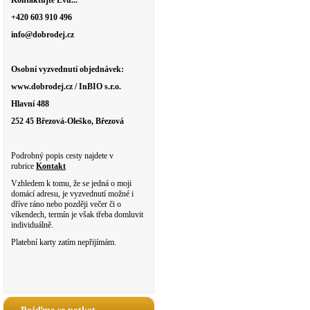
Kontaktujte Evu...
+420 603 910 496
info@dobrodej.cz
Osobní vyzvednutí objednávek:
www.dobrodej.cz / InBIO s.r.o.
Hlavní 488
252 45 Březová-Oleško, Březová
Podrobný popis cesty najdete v
rubrice
Kontakt
Vzhledem k tomu, že se jedná o moji
domácí adresu, je vyzvednutí možné i
dříve ráno nebo později večer či o
víkendech, termín je však třeba domluvit
individuálně.
Platební karty zatím nepřijímám.