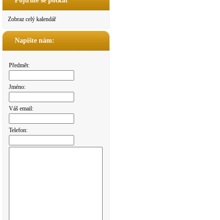
Pojďme se potkat
Zobraz celý kalendář
Napište nám:
Předmět:
Jméno:
Váš email:
Telefon: