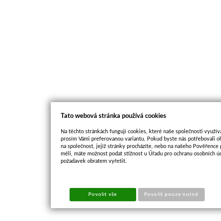
Tato webová stránka používá cookies
Na těchto stránkách fungují cookies, které naše společnosti využíva
prosím Vámi preferovanou variantu. Pokud byste nás potřebovali oh
na společnost, jejíž stránky procházíte, nebo na našeho Pověřence
měli, máte možnost podat stížnost u Úřadu pro ochranu osobních ú
požadavek obratem vyřešit.
Povolit vše
Povolit pouze nutné