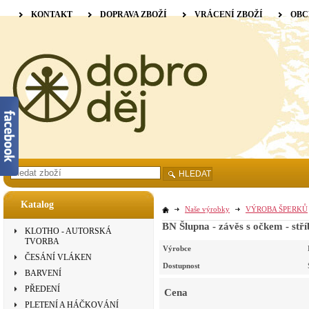
KONTAKT
DOPRAVA ZBOŽÍ
VRÁCENÍ ZBOŽÍ
OBC
HLEDAT
Katalog
Naše výrobky
VÝROBA ŠPERKŮ
BN Šlupna - závěs s očkem - stř
KLOTHO - AUTORSKÁ
TVORBA
Výrobce
ČESÁNÍ VLÁKEN
Dostupnost
BARVENÍ
PŘEDENÍ
Cena
PLETENÍ A HÁČKOVÁNÍ