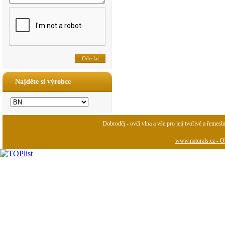
Najděte si výrobce
Dobroděj - ovčí vlna a vše pro její tvořivé a řemesl
www.naturals.cz - Ob