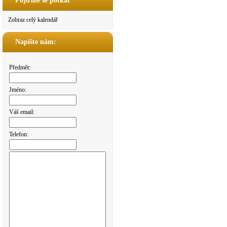
Pojďme se potkat
Zobraz celý kalendář
Napište nám:
Předmět:
Jméno:
Váš email:
Telefon: