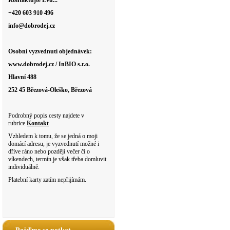
Kontaktujte Evu...
+420 603 910 496
info@dobrodej.cz
Osobní vyzvednutí objednávek:
www.dobrodej.cz / InBIO s.r.o.
Hlavní 488
252 45 Březová-Oleško, Březová
Podrobný popis cesty najdete v
rubrice
Kontakt
Vzhledem k tomu, že se jedná o moji
domácí adresu, je vyzvednutí možné i
dříve ráno nebo později večer či o
víkendech, termín je však třeba domluvit
individuálně.
Platební karty zatím nepřijímám.