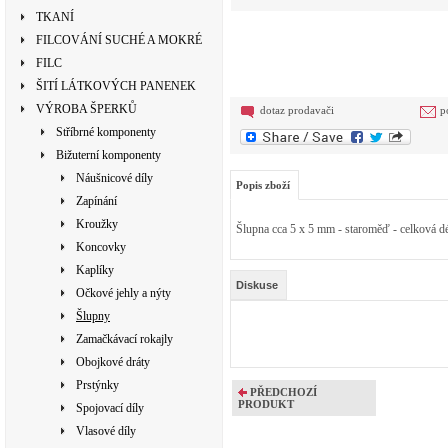
TKANÍ
FILCOVÁNÍ SUCHÉ A MOKRÉ
FILC
ŠITÍ LÁTKOVÝCH PANENEK
VÝROBA ŠPERKŮ
dotaz prodavači
p
Stříbrné komponenty
Bižuterní komponenty
Náušnicové díly
Popis zboží
Zapínání
Kroužky
Šlupna cca 5 x 5 mm - staroměď - celkov
Koncovky
Kaplíky
Diskuse
Očkové jehly a nýty
Šlupny
Zamačkávací rokajly
Obojkové dráty
Prstýnky
PŘEDCHOZÍ
PRODUKT
Spojovací díly
Vlasové díly