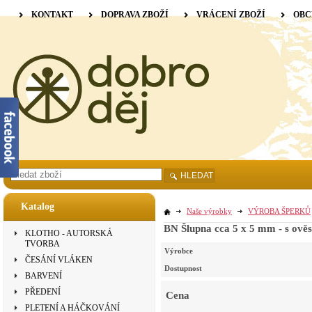
KONTAKT
DOPRAVA ZBOŽÍ
VRÁCENÍ ZBOŽÍ
OBC
HLEDAT
Katalog
Naše výrobky
VÝROBA ŠPERKŮ
BN Šlupna cca 5 x 5 mm - s ově
KLOTHO - AUTORSKÁ
TVORBA
Výrobce
ČESÁNÍ VLÁKEN
Dostupnost
BARVENÍ
PŘEDENÍ
Cena
PLETENÍ A HÁČKOVÁNÍ