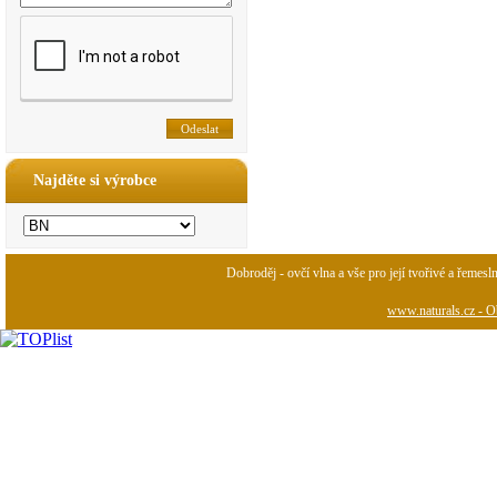
Najděte si výrobce
Dobroděj - ovčí vlna a vše pro její tvořivé a řemesl
www.naturals.cz - Ob