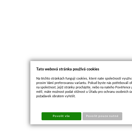
Tato webová stránka používá cookies
Na těchto stránkách fungují cookies, které naše společnosti využíva
prosím Vámi preferovanou variantu. Pokud byste nás potřebovali oh
na společnost, jejíž stránky procházíte, nebo na našeho Pověřence
měli, máte možnost podat stížnost u Úřadu pro ochranu osobních ú
požadavek obratem vyřešit.
Povolit vše
Povolit pouze nutné