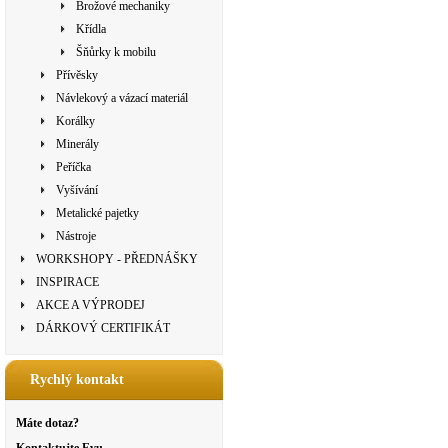
Brožové mechaniky
Křídla
Šňůrky k mobilu
Přívěsky
Návlekový a vázací materiál
Korálky
Minerály
Peříčka
Vyšívání
Metalické pajetky
Nástroje
WORKSHOPY - PŘEDNÁŠKY
INSPIRACE
AKCE A VÝPRODEJ
DÁRKOVÝ CERTIFIKÁT
Rychlý kontakt
Máte dotaz?