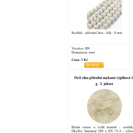
Korálek - přírodní láva - bílá - 6 mm
Výrobce:
BN
Dostupnost:
není
Cena:
5 Kč
Detail
Ovčí vlna přírodní mykaná výplňová 1
g - I. jakost
Hrubé rouno o vyšší hustotě - certifik
ÖkoTex Standard 100 a EN 71-3 - výbo