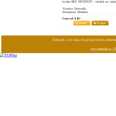
kvalita BEZ NEČISTOT - vhodné na výpln
na filcování suché či mokré
Výrobce:
Dobroděj
Dostupnost:
Skladem
Cena od:
6 Kč
Detail
Koupit
Dobroděj - ovčí vlna a vše pro její tvořivé a řemesl
www.naturals.cz - Ob