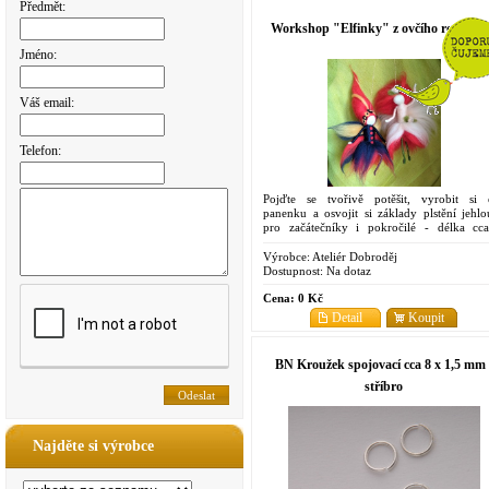
Předmět:
Workshop "Elfinky" z ovčího rouna
Jméno:
Váš email:
Telefon:
Pojďte se tvořivě potěšit, vyrobit si e
panenku a osvojit si základy plstění jehlo
pro začátečníky i pokročilé - délka cc
hodiny
Výrobce:
Ateliér Dobroděj
Dostupnost:
Na dotaz
Cena:
0 Kč
Detail
Koupit
BN Kroužek spojovací cca 8 x 1,5 mm 
stříbro
Najděte si výrobce