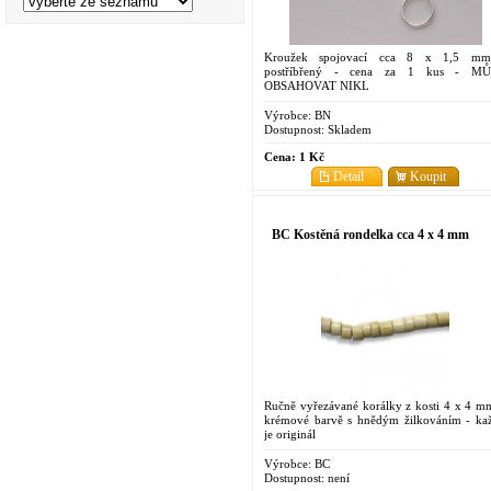
Kroužek spojovací cca 8 x 1,5 m
postříbřený - cena za 1 kus - M
OBSAHOVAT NIKL
Výrobce:
BN
Dostupnost:
Skladem
Cena:
1 Kč
Detail
Koupit
BC Kostěná rondelka cca 4 x 4 mm
Ručně vyřezávané korálky z kosti 4 x 4 m
krémové barvě s hnědým žilkováním - ka
je originál
Výrobce:
BC
Dostupnost:
není