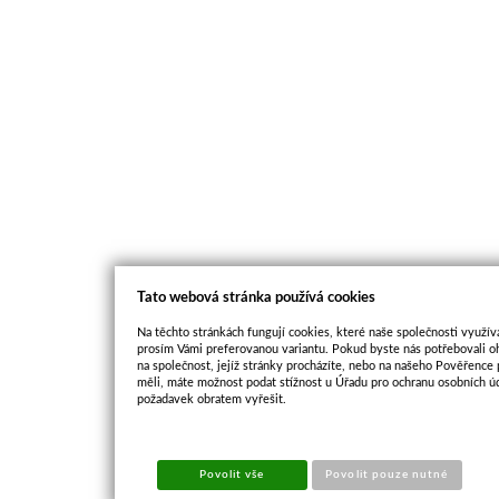
Tato webová stránka používá cookies
Na těchto stránkách fungují cookies, které naše společnosti využíva
prosím Vámi preferovanou variantu. Pokud byste nás potřebovali oh
na společnost, jejíž stránky procházíte, nebo na našeho Pověřence
měli, máte možnost podat stížnost u Úřadu pro ochranu osobních ú
požadavek obratem vyřešit.
Povolit vše
Povolit pouze nutné