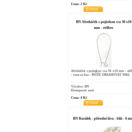
Cena:
2 Kč
Detail
BN Afroháček s pojistkou cca 30 x10
mm - stříbro
Afroháček s pojistkou cca 30 x10 mm - stří
- cena za kus - MŮŽE OBSAHOVAT NIKL
Výrobce:
BN
Dostupnost:
není
Cena:
4 Kč
Detail
BN Korálek - přírodní láva - bílá - 6 