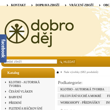
KONTAKT
DOPRAVA ZBOŽÍ
VRÁCENÍ ZBOŽÍ
OBC
HLEDAT
Naše výrobky
(682 produktů)
Katalog
Podkategorie:
KLOTHO - AUTORSKÁ
TVORBA
KLOTHO - AUTORSKÁ TVORBA
ČESÁNÍ VLÁKEN
FILCOVÁNÍ SUCHÉ A MOKRÉ
F
BARVENÍ
WORKSHOPY - PŘEDNÁŠKY
IN
PŘEDENÍ
PLETENÍ A HÁČKOVÁNÍ