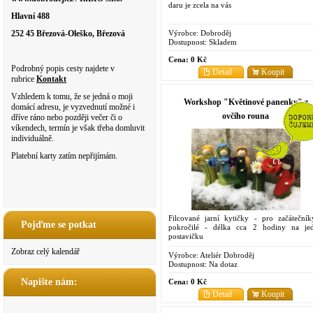
daru je zcela na vás
Hlavní 488
Výrobce:
Dobroděj
252 45 Březová-Oleško, Březová
Dostupnost:
Skladem
Cena:
0 Kč
Podrobný popis cesty najdete v
Detail
Koupit
rubrice
Kontakt
Vzhledem k tomu, že se jedná o moji
Workshop "Květinové panenky" z
domácí adresu, je vyzvednutí možné i
ovčího rouna
dříve ráno nebo později večer či o
víkendech, termín je však třeba domluvit
individuálně.
Platební karty zatím nepřijímám.
Filcované jarní kytičky - pro začátečník
Pojďme se potkat
pokročilé - délka cca 2 hodiny na je
postavičku
Zobraz celý kalendář
Výrobce:
Ateliér Dobroděj
Dostupnost:
Na dotaz
Napište nám:
Cena:
0 Kč
Detail
Koupit