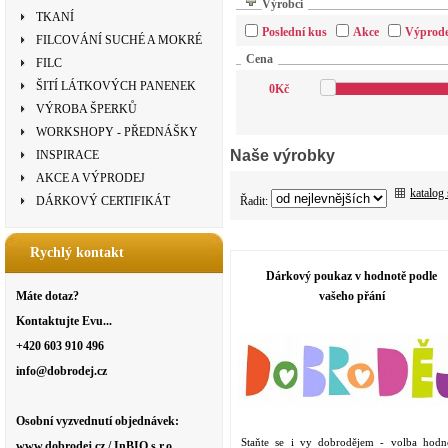
Výrobci
TKANÍ
Poslední kus
Akce
Výprode
FILCOVÁNÍ SUCHÉ A MOKRÉ
Cena
FILC
ŠITÍ LÁTKOVÝCH PANENEK
0
Kč
VÝROBA ŠPERKŮ
WORKSHOPY - PŘEDNÁŠKY
Naše výrobky
INSPIRACE
AKCE A VÝPRODEJ
katalog
Řadit:
DÁRKOVÝ CERTIFIKÁT
Rychlý kontakt
Dárkový poukaz v hodnotě podle
vašeho přání
Máte dotaz?
Kontaktujte Evu...
+420 603 910 496
info@dobrodej.cz
Osobní vyzvednutí objednávek:
Staňte se i vy dobrodějem - volba hodn
www.dobrodej.cz / InBIO s.r.o.