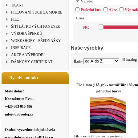
Výrobci
TKANÍ
Poslední kus
Akce
Výprode
FILCOVÁNÍ SUCHÉ A MOKRÉ
Cena
FILC
ŠITÍ LÁTKOVÝCH PANENEK
0
Kč
VÝROBA ŠPERKŮ
WORKSHOPY - PŘEDNÁŠKY
Naše výrobky
INSPIRACE
AKCE A VÝPRODEJ
katalog
Řadit:
DÁRKOVÝ CERTIFIKÁT
Rychlý kontakt
Filc 1 mm (165 gr.) - metráž šíře 180 cm
jednotlivé barvy
Máte dotaz?
Kontaktujte Evu...
+420 603 910 496
info@dobrodej.cz
Osobní vyzvednutí objednávek:
Filc v extra šíři pro extra projekty
www.dobrodej.cz / InBIO s.r.o.