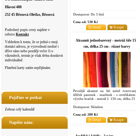
Hlavní 488
Dostupnost:
Do 3 dnů
252 45 Březová-Oleško, Březová
Cena od:
530 Kč
Detail
Koupit
Podrobný popis cesty najdete v
rubrice
Kontakt
Aksamit jednobarevný - metráž šíře 1
Vzhledem k tomu, že se jedná o moji
cm, délka 25 cm - různé barvy
domácí adresu, je vyzvednutí možné i
dříve ráno nebo později večer či o
víkendech, termín je však třeba domluvit
individuálně.
Platební karty zatím nepřijímám.
Pevnější aksamit na šití méně tvarovan
tělíček panenek - mazlinek - s certifikátem
Pojďme se potkat
výrobu hraček - metráž š. 150 cm, délka 25
- různé barvy
Dostupnost:
Skladem
Zobraz celý kalendář
Cena od:
200 Kč
Detail
Koupit
Napište nám:
Andělská křídla - 2 páry