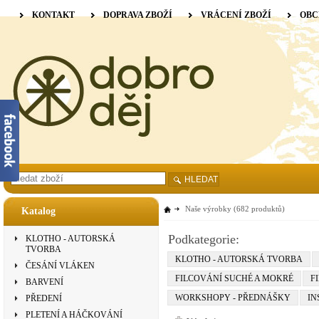
KONTAKT
DOPRAVA ZBOŽÍ
VRÁCENÍ ZBOŽÍ
OBC
HLEDAT
Naše výrobky
(682 produktů)
Katalog
Podkategorie:
KLOTHO - AUTORSKÁ
TVORBA
KLOTHO - AUTORSKÁ TVORBA
ČESÁNÍ VLÁKEN
FILCOVÁNÍ SUCHÉ A MOKRÉ
F
BARVENÍ
WORKSHOPY - PŘEDNÁŠKY
IN
PŘEDENÍ
PLETENÍ A HÁČKOVÁNÍ