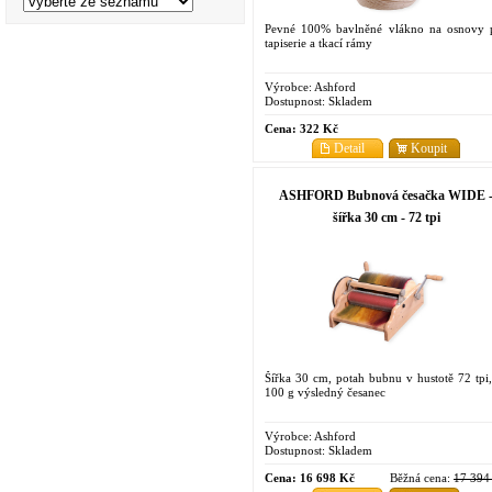
Pevné 100% bavlněné vlákno na osnovy 
tapiserie a tkací rámy
Výrobce:
Ashford
Dostupnost:
Skladem
Cena:
322 Kč
Detail
Koupit
ASHFORD Bubnová česačka WIDE 
šířka 30 cm - 72 tpi
Šířka 30 cm, potah bubnu v hustotě 72 tpi,
100 g výsledný česanec
Výrobce:
Ashford
Dostupnost:
Skladem
Cena:
16 698 Kč
Běžná cena:
17 394