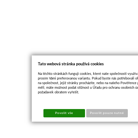
Tato webová stránka používá cookies
Na těchto stránkách fungují cookies, které naše společnosti využíva
prosím Vámi preferovanou variantu. Pokud byste nás potřebovali oh
na společnost, jejíž stránky procházíte, nebo na našeho Pověřence
měli, máte možnost podat stížnost u Úřadu pro ochranu osobních ú
požadavek obratem vyřešit.
Povolit vše
Povolit pouze nutné