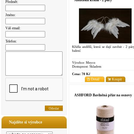
Předmět:
Jméno:
Váš email:
Telefon:
Křídla andělů, která se dají zavěsit - 2 pár
balení
Výrobce:
Meyco
Dostupnost:
Skladem
Cena:
70 Kč
Detail
Koupit
ASHFORD Bavlněná příze na osnovy
Najděte si výrobce