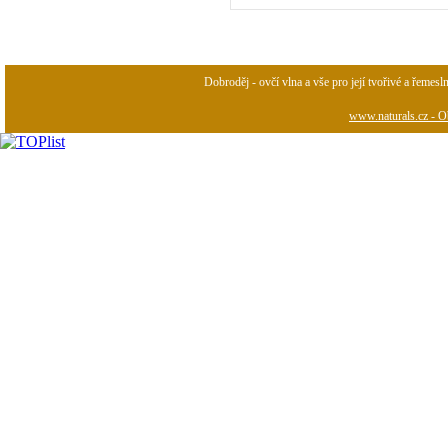
Dobroděj - ovčí vlna a vše pro její tvořivé a řemesl
www.naturals.cz - Ob