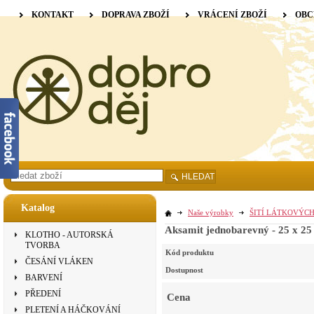
KONTAKT
DOPRAVA ZBOŽÍ
VRÁCENÍ ZBOŽÍ
OBC
HLEDAT
Katalog
Naše výrobky
ŠITÍ LÁTKOVÝC
Aksamit jednobarevný - 25 x 25 
KLOTHO - AUTORSKÁ
TVORBA
Kód produktu
ČESÁNÍ VLÁKEN
Dostupnost
BARVENÍ
PŘEDENÍ
Cena
PLETENÍ A HÁČKOVÁNÍ