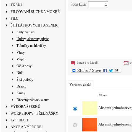
Počet kusů
TKANÍ
FILCOVÁNÍ SUCHÉ A MOKRÉ
FILC
ŠITÍ LÁTKOVÝCH PANENEK
Sady na ušití
Úplety, aksamity, plyše
Tubuláry na hlavičky
Vlasy
Výplň
dotaz prodavači
p
Oči a nosy
Nitě
Šicí potřeby
Varianty zboží
Drátky
Knihy
Název
Dřevěný nábytek a auta
VÝROBA ŠPERKŮ
Aksamit jednobarevný 
WORKSHOPY - PŘEDNÁŠKY
INSPIRACE
Aksamit jednobarevný 
AKCE A VÝPRODEJ