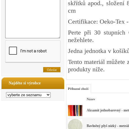
skřítků apod., složení
cm
Certifikace: Oeko-Tex 
Perte při 30 stupních
nežehlete.
Jedna jednotka v košíků
Tento materiál můžete z
produkty níže.
Najděte si výrobce
Příbuzné zboží
Název
Aksamit jednobarevný - metr
Bavlněný plyš nízký - metráž