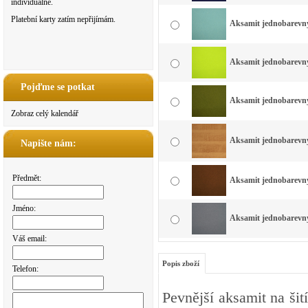
individuálně.
Platební karty zatím nepřijímám.
Aksamit jednobarevný 
Aksamit jednobarevný 
Pojďme se potkat
Aksamit jednobarevný 
Zobraz celý kalendář
Aksamit jednobarevný 
Napište nám:
Předmět:
Aksamit jednobarevný
Jméno:
Aksamit jednobarevný 
Váš email:
Popis zboží
Telefon:
Pevnější aksamit na ši