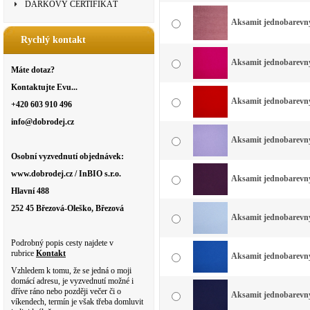
DÁRKOVÝ CERTIFIKÁT
Aksamit jednobarevný 
Rychlý kontakt
Aksamit jednobarevný
Máte dotaz?
Kontaktujte Evu...
Aksamit jednobarevný 
+420 603 910 496
info@dobrodej.cz
Aksamit jednobarevný 
Osobní vyzvednutí objednávek:
www.dobrodej.cz / InBIO s.r.o.
Aksamit jednobarevný 
Hlavní 488
252 45 Březová-Oleško, Březová
Aksamit jednobarevný 
Podrobný popis cesty najdete v
rubrice
Kontakt
Aksamit jednobarevný 
Vzhledem k tomu, že se jedná o moji
domácí adresu, je vyzvednutí možné i
dříve ráno nebo později večer či o
Aksamit jednobarevný
víkendech, termín je však třeba domluvit