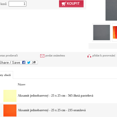
KOUPIT
t kusů
otaz prodavači
poslat známému
přidat k porovnání
nty zboží
Název
Aksamit jednobarevný - 25 x 25 cm - 565 žlutá pastelová
Aksamit jednobarevný - 25 x 25 cm - 235 oranžová