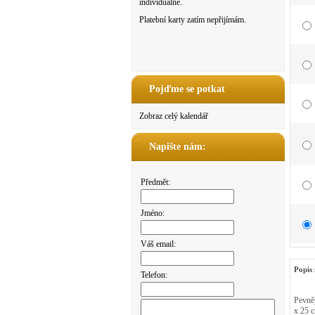
individuálně.
Platební karty zatím nepřijímám.
Pojďme se potkat
Zobraz celý kalendář
Napište nám:
Předmět:
Jméno:
Váš email:
Popis 
Telefon:
Pevněj
x 25 