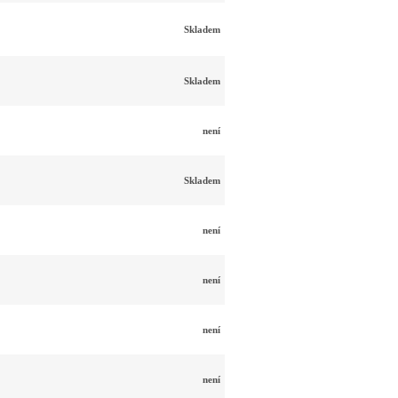
Skladem
Skladem
není
Skladem
není
není
není
není