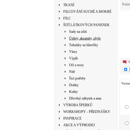
Poče
TKANÍ
FILCOVÁNÍ SUCHÉ A MOKRÉ
FILC
ŠITÍ LÁTKOVÝCH PANENEK
Sady na ušití
Úplety, aksamity, plyše
Tubuláry na hlavičky
Vlasy
Výplň
d
Oči a nosy
Nitě
Šicí potřeby
Varia
Drátky
Knihy
Dřevěný nábytek a auta
VÝROBA ŠPERKŮ
WORKSHOPY - PŘEDNÁŠKY
INSPIRACE
AKCE A VÝPRODEJ