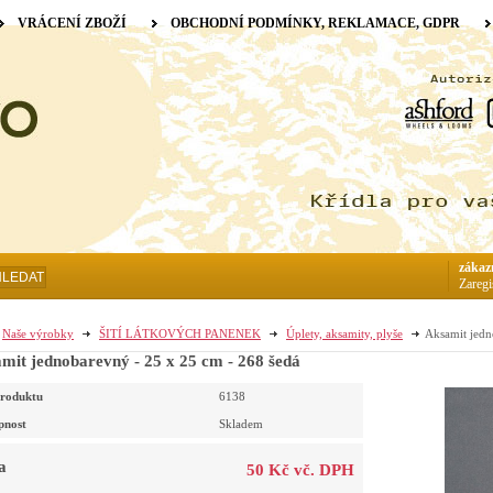
VRÁCENÍ ZBOŽÍ
OBCHODNÍ PODMÍNKY, REKLAMACE, GDPR
zákaz
HLEDAT
Zaregi
Naše výrobky
ŠITÍ LÁTKOVÝCH PANENEK
Úplety, aksamity, plyše
Aksamit jedn
mit jednobarevný - 25 x 25 cm - 268 šedá
roduktu
6138
pnost
Skladem
a
50 Kč vč. DPH