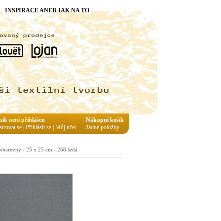
INSPIRACE ANEB JAK NA TO
ník není přihlášen
Nákupní košík
strovat se
|
Přihlásit se
|
Můj účet
žádné položky
obarevný - 25 x 25 cm - 268 šedá