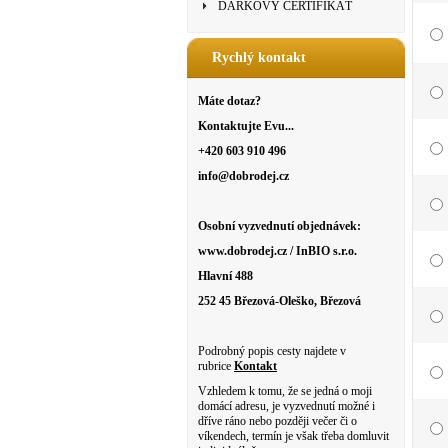
DÁRKOVÝ CERTIFIKÁT
Rychlý kontakt
Máte dotaz?
Kontaktujte Evu...
+420 603 910 496
info@dobrodej.cz
Osobní vyzvednutí objednávek:
www.dobrodej.cz / InBIO s.r.o.
Hlavní 488
252 45 Březová-Oleško, Březová
Podrobný popis cesty najdete v
rubrice
Kontakt
Vzhledem k tomu, že se jedná o moji
domácí adresu, je vyzvednutí možné i
dříve ráno nebo později večer či o
víkendech, termín je však třeba domluvit