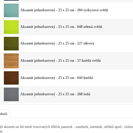
Aksamit jednobarevný - 25 x 25 cm - 204 tyrkysová světlá
Aksamit jednobarevný - 25 x 25 cm - 640 zelená světlá
Aksamit jednobarevný - 25 x 25 cm - 227 olivová
Aksamit jednobarevný - 25 x 25 cm - 57 hnědá světlá
Aksamit jednobarevný - 25 x 25 cm - 644 hnědá
Aksamit jednobarevný - 25 x 25 cm - 268 šedá
zboží
ší aksamit na šití méně tvarovaných tělíček panenek - mazlinek, miminek, skřítků apod., slože
cm