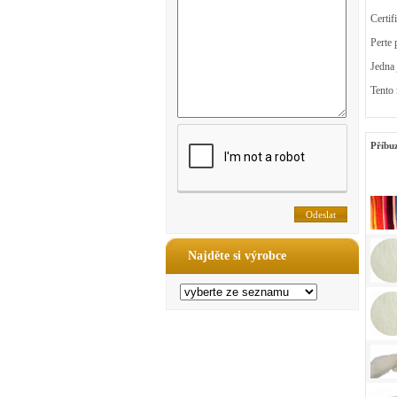
Certif
Perte 
Jedna 
Tento 
Příbu
Najděte si výrobce