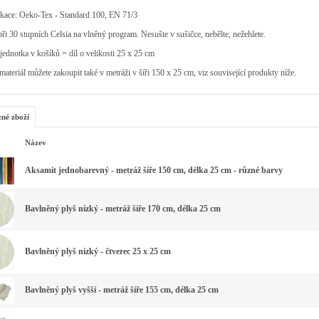
ikace: Oeko-Tex - Standard 100, EN 71/3
při 30 stupních Celsia na vlněný program. Nesušte v sušičce, nebělte, nežehlete.
jednotka v košíků = díl o velikosti 25 x 25 cm
materiál můžete zakoupit také v metráži v šíři 150 x 25 cm, viz související produkty níže.
zné zboží
Název
Aksamit jednobarevný - metráž šíře 150 cm, délka 25 cm - různé barvy
Bavlněný plyš nízký - metráž šíře 170 cm, délka 25 cm
Bavlněný plyš nízký - čtverec 25 x 25 cm
Bavlněný plyš vyšší - metráž šíře 155 cm, délka 25 cm