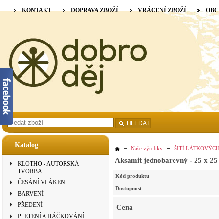
KONTAKT
DOPRAVA ZBOŽÍ
VRÁCENÍ ZBOŽÍ
OBC
HLEDAT
Katalog
Naše výrobky
ŠITÍ LÁTKOVÝC
Aksamit jednobarevný - 25 x 25
KLOTHO - AUTORSKÁ
TVORBA
Kód produktu
ČESÁNÍ VLÁKEN
Dostupnost
BARVENÍ
PŘEDENÍ
Cena
PLETENÍ A HÁČKOVÁNÍ