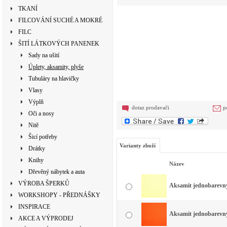
TKANÍ
FILCOVÁNÍ SUCHÉ A MOKRÉ
FILC
ŠITÍ LÁTKOVÝCH PANENEK
Sady na ušití
Úplety, aksamity, plyše
Tubuláry na hlavičky
Vlasy
Výplň
dotaz prodavači
p
Oči a nosy
Nitě
Šicí potřeby
Varianty zboží
Drátky
Knihy
Název
Dřevěný nábytek a auta
VÝROBA ŠPERKŮ
Aksamit jednobarevný 
WORKSHOPY - PŘEDNÁŠKY
INSPIRACE
Aksamit jednobarevný 
AKCE A VÝPRODEJ