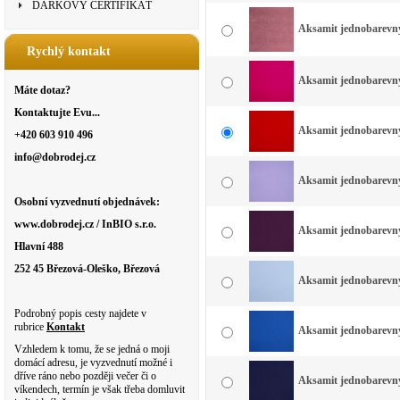
DÁRKOVÝ CERTIFIKÁT
Aksamit jednobarevný 
Rychlý kontakt
Aksamit jednobarevný
Máte dotaz?
Kontaktujte Evu...
Aksamit jednobarevný 
+420 603 910 496
info@dobrodej.cz
Aksamit jednobarevný 
Osobní vyzvednutí objednávek:
www.dobrodej.cz / InBIO s.r.o.
Aksamit jednobarevný 
Hlavní 488
252 45 Březová-Oleško, Březová
Aksamit jednobarevný 
Podrobný popis cesty najdete v
rubrice
Kontakt
Aksamit jednobarevný 
Vzhledem k tomu, že se jedná o moji
domácí adresu, je vyzvednutí možné i
dříve ráno nebo později večer či o
Aksamit jednobarevný
víkendech, termín je však třeba domluvit