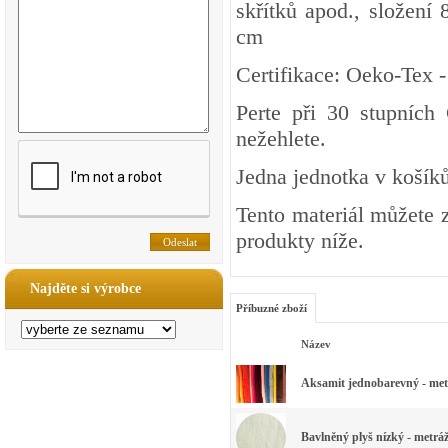
skřítků apod., složení
cm
Certifikace: Oeko-Tex 
Perte při 30 stupních
nežehlete.
Jedna jednotka v košíků
Tento materiál můžete z
produkty níže.
Najděte si výrobce
Příbuzné zboží
Název
Aksamit jednobarevný - metr
Bavlněný plyš nízký - metráž