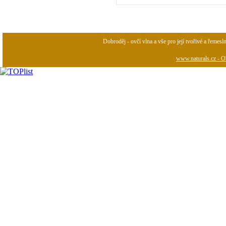
Dobroděj - ovčí vlna a vše pro její tvořivé a řemesl
www.naturals.cz - Ob