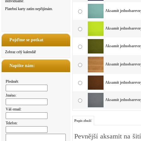
individuálně.
Platební karty zatím nepřijímám.
Aksamit jednobarevný 
Aksamit jednobarevný 
Pojďme se potkat
Aksamit jednobarevný 
Zobraz celý kalendář
Aksamit jednobarevný 
Napište nám:
Předmět:
Aksamit jednobarevný
Jméno:
Aksamit jednobarevný 
Váš email:
Popis zboží
Telefon:
Pevnější aksamit na ši