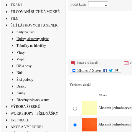
Počet kusů
TKANÍ
FILCOVÁNÍ SUCHÉ A MOKRÉ
FILC
ŠITÍ LÁTKOVÝCH PANENEK
Sady na ušití
Úplety, aksamity, plyše
Tubuláry na hlavičky
Vlasy
Výplň
dotaz prodavači
p
Oči a nosy
Nitě
Šicí potřeby
Varianty zboží
Drátky
Knihy
Název
Dřevěný nábytek a auta
VÝROBA ŠPERKŮ
Aksamit jednobarevný 
WORKSHOPY - PŘEDNÁŠKY
INSPIRACE
Aksamit jednobarevný 
AKCE A VÝPRODEJ