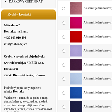
DÁRKOVÝ CERTIFIKÁT
Aksamit jednobarevný 
Rychlý kontakt
Aksamit jednobarevný
Máte dotaz?
Kontaktujte Evu...
Aksamit jednobarevný 
+420 603 910 496
info@dobrodej.cz
Aksamit jednobarevný 
Osobní vyzvednutí objednávek:
www.dobrodej.cz / InBIO s.r.o.
Aksamit jednobarevný 
Hlavní 488
252 45 Březová-Oleško, Březová
Aksamit jednobarevný 
Podrobný popis cesty najdete v
rubrice
Kontakt
Aksamit jednobarevný 
Vzhledem k tomu, že se jedná o moji
domácí adresu, je vyzvednutí možné i
dříve ráno nebo později večer či o
Aksamit jednobarevný
víkendech, termín je však třeba domluvit