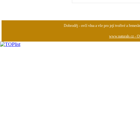
Dobroděj - ovčí vlna a vše pro její tvořivé a řemesl
www.naturals.cz - Ob