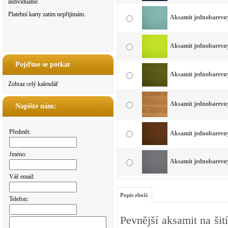
individuálně.
Platební karty zatím nepřijímám.
Aksamit jednobarevný 
Aksamit jednobarevný 
Pojďme se potkat
Aksamit jednobarevný 
Zobraz celý kalendář
Aksamit jednobarevný 
Napište nám:
Předmět:
Aksamit jednobarevný
Jméno:
Aksamit jednobarevný 
Váš email:
Popis zboží
Telefon:
Pevnější aksamit na ši