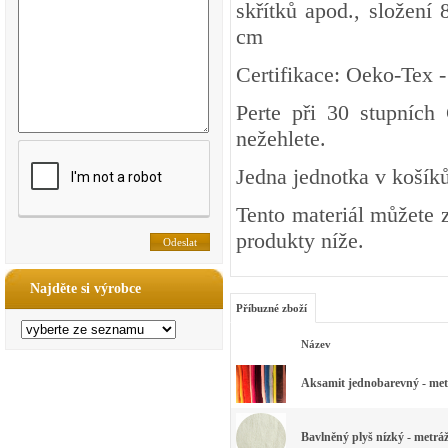
skřítků apod., složení
cm
Certifikace: Oeko-Tex 
Perte při 30 stupních
nežehlete.
Jedna jednotka v košíků
Tento materiál můžete z
produkty níže.
Najděte si výrobce
Příbuzné zboží
Název
Aksamit jednobarevný - metr
Bavlněný plyš nízký - metráž