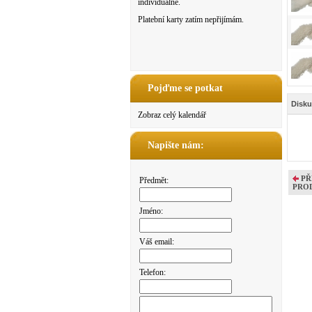
individuálně.
Platební karty zatím nepřijímám.
Pojďme se potkat
Disku
Zobraz celý kalendář
Napište nám:
PŘ
Předmět:
PRO
Jméno:
Váš email:
Telefon: