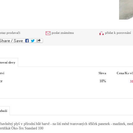
otaz prodavači
poslat známému
přidat k porovnání
tevní slevy
tví
Sleva
Cena/ks
v
ce
10%
3
zboží
avlněný plyš v přírodní bílé barvě - na šití méně tvarovaných tělíček panenek - mazlinek, med
ertifikát Öko-Tex Standard 100