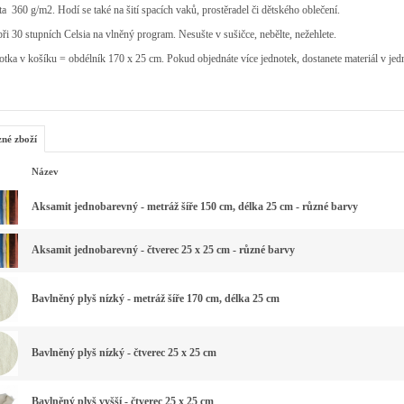
a 360 g/m2. Hodí se také na šití spacích vaků, prostěradel či dětského oblečení.
při 30 stupních Celsia na vlněný program. Nesušte v sušičce, nebělte, nežehlete.
otka v košíku = obdélník 170 x 25 cm. Pokud objednáte více jednotek, dostanete materiál v jed
zné zboží
Název
Aksamit jednobarevný - metráž šíře 150 cm, délka 25 cm - různé barvy
Aksamit jednobarevný - čtverec 25 x 25 cm - různé barvy
Bavlněný plyš nízký - metráž šíře 170 cm, délka 25 cm
Bavlněný plyš nízký - čtverec 25 x 25 cm
Bavlněný plyš vyšší - čtverec 25 x 25 cm