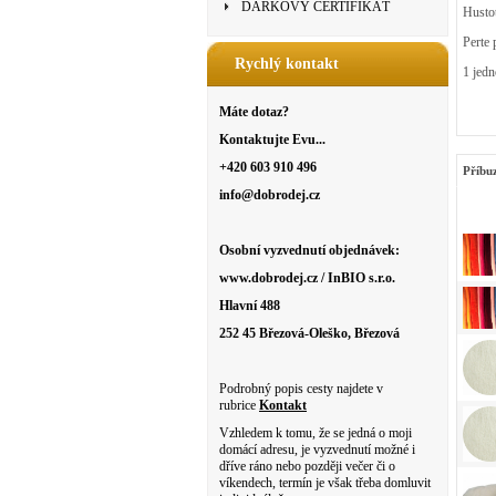
DÁRKOVÝ CERTIFIKÁT
Hustot
Perte 
Rychlý kontakt
1 jedn
Máte dotaz?
Kontaktujte Evu...
+420 603 910 496
Příbu
info@dobrodej.cz
Osobní vyzvednutí objednávek:
www.dobrodej.cz / InBIO s.r.o.
Hlavní 488
252 45 Březová-Oleško, Březová
Podrobný popis cesty najdete v
rubrice
Kontakt
Vzhledem k tomu, že se jedná o moji
domácí adresu, je vyzvednutí možné i
dříve ráno nebo později večer či o
víkendech, termín je však třeba domluvit