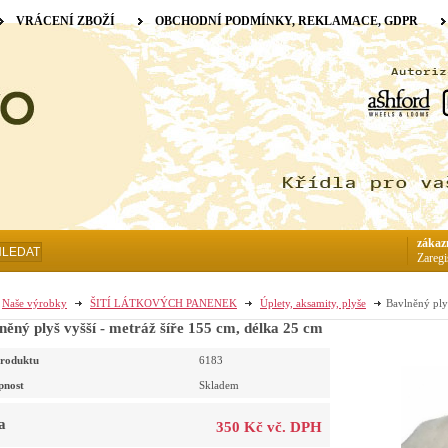
VRÁCENÍ ZBOŽÍ
OBCHODNÍ PODMÍNKY, REKLAMACE, GDPR
zákaz
HLEDAT
Zaregi
Naše výrobky
ŠITÍ LÁTKOVÝCH PANENEK
Úplety, aksamity, plyše
Bavlněný ply
něný plyš vyšší - metráž šíře 155 cm, délka 25 cm
roduktu
6183
pnost
Skladem
a
350 Kč vč. DPH