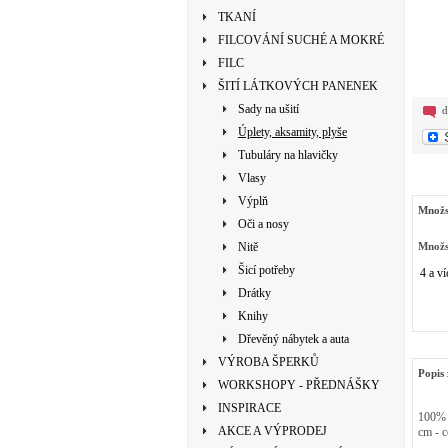
TKANÍ
FILCOVÁNÍ SUCHÉ A MOKRÉ
FILC
ŠITÍ LÁTKOVÝCH PANENEK
Sady na ušití
d
Úplety, aksamity, plyše
Tubuláry na hlavičky
Vlasy
Výplň
Množs
Oči a nosy
Nitě
Množs
Šicí potřeby
4 a ví
Drátky
Knihy
Dřevěný nábytek a auta
VÝROBA ŠPERKŮ
Popis 
WORKSHOPY - PŘEDNÁŠKY
INSPIRACE
100% b
AKCE A VÝPRODEJ
cm - c