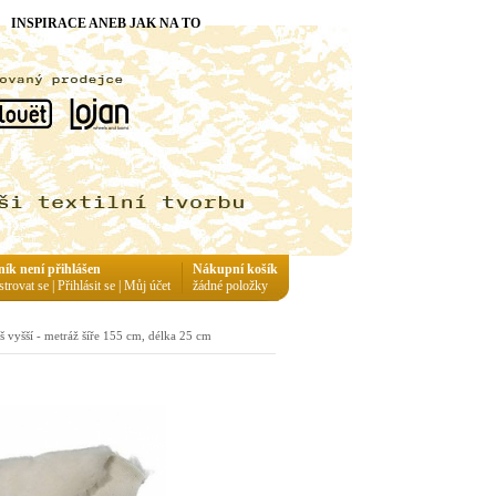
INSPIRACE ANEB JAK NA TO
ník není přihlášen
Nákupní košík
strovat se
|
Přihlásit se
|
Můj účet
žádné položky
š vyšší - metráž šíře 155 cm, délka 25 cm