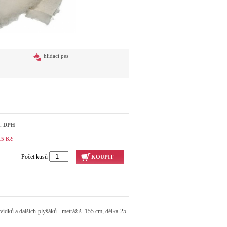
hlídací pes
č. DPH
15 Kč
Počet kusů
KOUPIT
vídků a dalších plyšáků - metráž š. 155 cm, délka 25