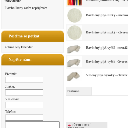
individuálně.
Platební karty zatím nepřijímám.
Bavlněný plyš nízký - metráž
Bavlněný plyš nízký - čtvere
Pojďme se potkat
Zobraz celý kalendář
Bavlněný plyš vyšší - metráž
Napište nám:
Bavlněný plyš vyšší - čtverec
Předmět:
Vlněný plyš vysoký - čtverec
Jméno:
Diskuse
Váš email:
Telefon:
PŘEDCHOZÍ