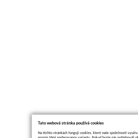
Tato webová stránka používá cookies
Na těchto stránkách fungují cookies, které naše společnosti využíva
prosím Vámi preferovanou variantu. Pokud byste nás potřebovali oh