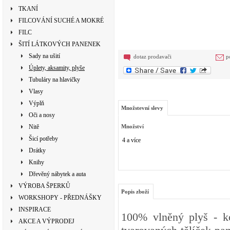
TKANÍ
FILCOVÁNÍ SUCHÉ A MOKRÉ
FILC
ŠITÍ LÁTKOVÝCH PANENEK
Sady na ušití
dotaz prodavači
p
Úplety, aksamity, plyše
Tubuláry na hlavičky
Vlasy
Výplň
Množstevní slevy
Oči a nosy
Nitě
Množství
Šicí potřeby
4 a více
Drátky
Knihy
Dřevěný nábytek a auta
VÝROBA ŠPERKŮ
Popis zboží
WORKSHOPY - PŘEDNÁŠKY
INSPIRACE
100% vlněný plyš - k
AKCE A VÝPRODEJ