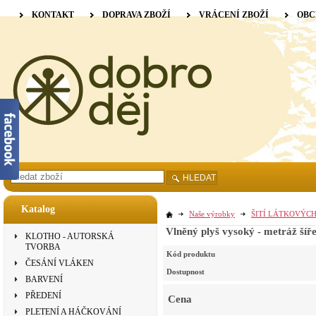
KONTAKT
DOPRAVA ZBOŽÍ
VRÁCENÍ ZBOŽÍ
OBC
HLEDAT
Katalog
Naše výrobky
ŠITÍ LÁTKOVÝC
Vlněný plyš vysoký - metráž šíř
KLOTHO - AUTORSKÁ
TVORBA
Kód produktu
ČESÁNÍ VLÁKEN
Dostupnost
BARVENÍ
PŘEDENÍ
Cena
PLETENÍ A HÁČKOVÁNÍ