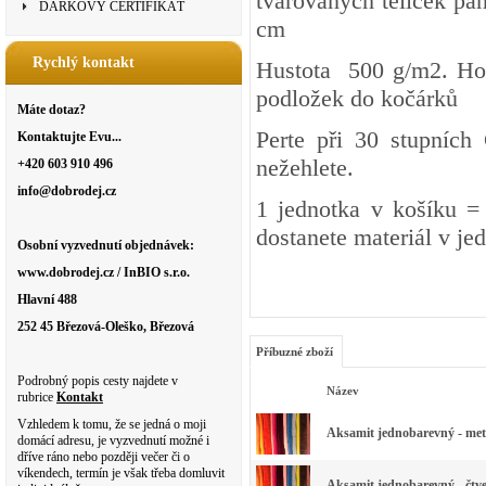
tvarovaných tělíček pa
DÁRKOVÝ CERTIFIKÁT
cm
Rychlý kontakt
Hustota 500 g/m2. Hodí
podložek do kočárků
Máte dotaz?
Perte při 30 stupních
Kontaktujte Evu...
nežehlete.
+420 603 910 496
info@dobrodej.cz
1 jednotka v košíku =
dostanete materiál v je
Osobní vyzvednutí objednávek:
www.dobrodej.cz / InBIO s.r.o.
Hlavní 488
252 45 Březová-Oleško, Březová
Příbuzné zboží
Podrobný popis cesty najdete v
Název
rubrice
Kontakt
Vzhledem k tomu, že se jedná o moji
Aksamit jednobarevný - metr
domácí adresu, je vyzvednutí možné i
dříve ráno nebo později večer či o
víkendech, termín je však třeba domluvit
Aksamit jednobarevný - čtve