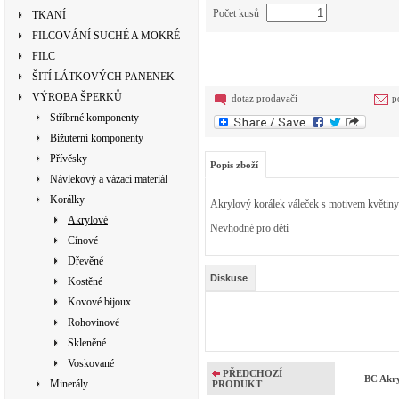
Počet kusů
TKANÍ
FILCOVÁNÍ SUCHÉ A MOKRÉ
FILC
ŠITÍ LÁTKOVÝCH PANENEK
VÝROBA ŠPERKŮ
dotaz prodavači
p
Stříbrné komponenty
Bižuterní komponenty
Přívěsky
Popis zboží
Návlekový a vázací materiál
Korálky
Akrylový korálek váleček s motivem květiny 
Akrylové
Nevhodné pro děti
Cínové
Dřevěné
Diskuse
Kostěné
Kovové bijoux
Rohovinové
Skleněné
Voskované
PŘEDCHOZÍ
BC Akry
Minerály
PRODUKT