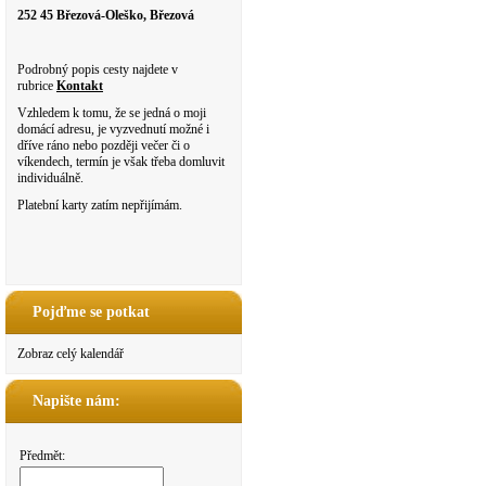
252 45 Březová-Oleško, Březová
Podrobný popis cesty najdete v
rubrice
Kontakt
Vzhledem k tomu, že se jedná o moji
domácí adresu, je vyzvednutí možné i
dříve ráno nebo později večer či o
víkendech, termín je však třeba domluvit
individuálně.
Platební karty zatím nepřijímám.
Pojďme se potkat
Zobraz celý kalendář
Napište nám:
Předmět: