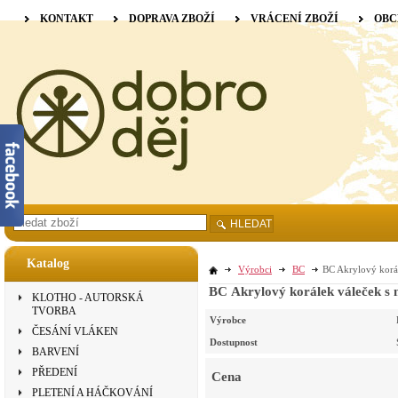
KONTAKT
DOPRAVA ZBOŽÍ
VRÁCENÍ ZBOŽÍ
OBC
HLEDAT
Katalog
Výrobci
BC
BC Akrylový korál
BC Akrylový korálek váleček s m
KLOTHO - AUTORSKÁ
TVORBA
Výrobce
ČESÁNÍ VLÁKEN
Dostupnost
BARVENÍ
PŘEDENÍ
Cena
PLETENÍ A HÁČKOVÁNÍ