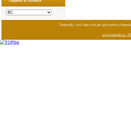
Najděte si výrobce
Dobroděj - ovčí vlna a vše pro její tvořivé a řemesl
www.naturals.cz - Ob