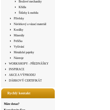
Brožové mechaniky
Křídla
Šňůrky k mobilu
Přívěsky
Návlekový a vázací materiál
Korálky
Minerály
Peříčka
Vyšívání
Metalické pajetky
Nástroje
WORKSHOPY - PŘEDNÁŠKY
INSPIRACE
AKCE A VÝPRODEJ
DÁRKOVÝ CERTIFIKÁT
Rychlý kontakt
Máte dotaz?