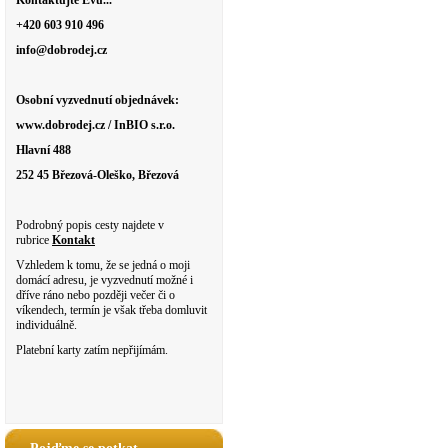
Kontaktujte Evu...
+420 603 910 496
info@dobrodej.cz
Osobní vyzvednutí objednávek:
www.dobrodej.cz / InBIO s.r.o.
Hlavní 488
252 45 Březová-Oleško, Březová
Podrobný popis cesty najdete v
rubrice
Kontakt
Vzhledem k tomu, že se jedná o moji
domácí adresu, je vyzvednutí možné i
dříve ráno nebo později večer či o
víkendech, termín je však třeba domluvit
individuálně.
Platební karty zatím nepřijímám.