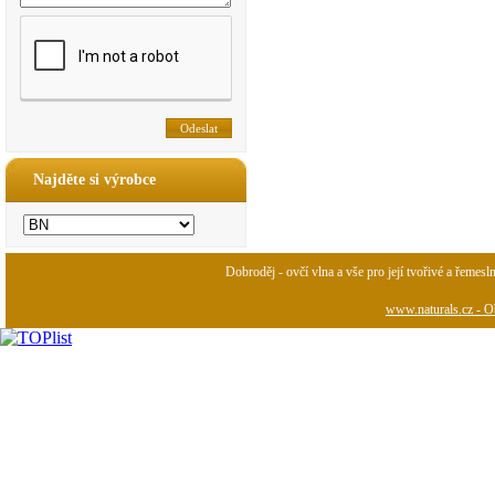
Najděte si výrobce
Dobroděj - ovčí vlna a vše pro její tvořivé a řemesl
www.naturals.cz - Ob