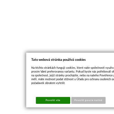
Tato webová stránka používá cookies
Na těchto stránkách fungují cookies, které naše společnosti využíva
prosím Vámi preferovanou variantu. Pokud byste nás potřebovali oh
na společnost, jejíž stránky procházíte, nebo na našeho Pověřence
měli, máte možnost podat stížnost u Úřadu pro ochranu osobních ú
požadavek obratem vyřešit.
Povolit vše
Povolit pouze nutné