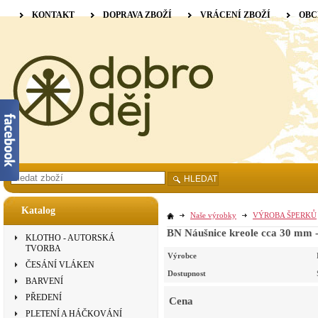
KONTAKT
DOPRAVA ZBOŽÍ
VRÁCENÍ ZBOŽÍ
OBC
HLEDAT
Katalog
Naše výrobky
VÝROBA ŠPERKŮ
BN Náušnice kreole cca 30 mm -
KLOTHO - AUTORSKÁ
TVORBA
Výrobce
ČESÁNÍ VLÁKEN
Dostupnost
BARVENÍ
PŘEDENÍ
Cena
PLETENÍ A HÁČKOVÁNÍ