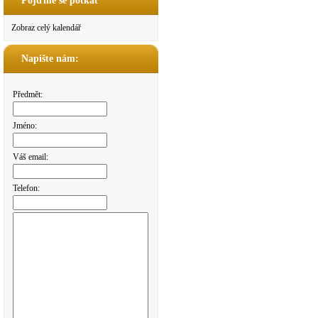
Pojďme se potkat
Zobraz celý kalendář
Napište nám:
Předmět:
Jméno:
Váš email:
Telefon: