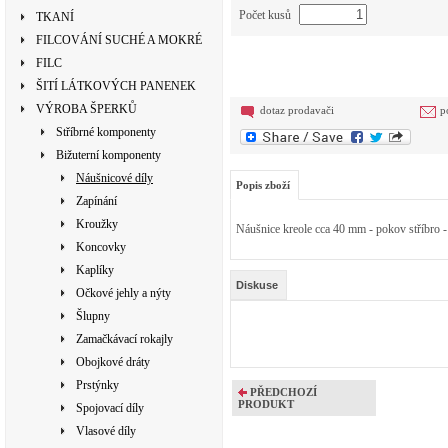
Počet kusů
TKANÍ
FILCOVÁNÍ SUCHÉ A MOKRÉ
FILC
ŠITÍ LÁTKOVÝCH PANENEK
VÝROBA ŠPERKŮ
dotaz prodavači
p
Stříbrné komponenty
Bižuterní komponenty
Náušnicové díly
Popis zboží
Zapínání
Kroužky
Náušnice kreole cca 40 mm - pokov stří
Koncovky
Kaplíky
Diskuse
Očkové jehly a nýty
Šlupny
Zamačkávací rokajly
Obojkové dráty
Prstýnky
PŘEDCHOZÍ
PRODUKT
Spojovací díly
Vlasové díly