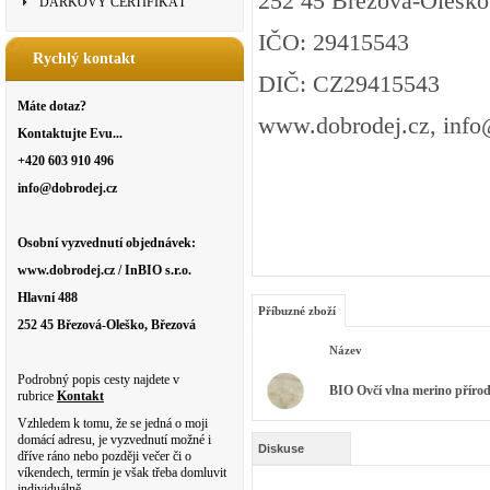
252 45 Březová-Oleško
DÁRKOVÝ CERTIFIKÁT
IČO: 29415543
Rychlý kontakt
DIČ: CZ29415543
Máte dotaz?
www.dobrodej.cz, info
Kontaktujte Evu...
+420 603 910 496
info@dobrodej.cz
Osobní vyzvednutí objednávek:
www.dobrodej.cz / InBIO s.r.o.
Hlavní 488
Příbuzné zboží
252 45 Březová-Oleško, Březová
Název
Podrobný popis cesty najdete v
BIO Ovčí vlna merino příro
rubrice
Kontakt
Vzhledem k tomu, že se jedná o moji
domácí adresu, je vyzvednutí možné i
Diskuse
dříve ráno nebo později večer či o
víkendech, termín je však třeba domluvit
individuálně.