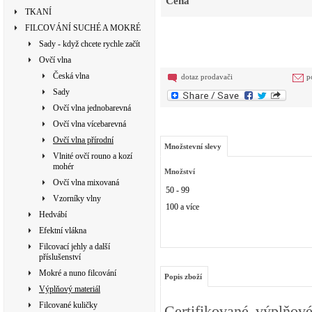
Cena
TKANÍ
FILCOVÁNÍ SUCHÉ A MOKRÉ
Sady - když chcete rychle začít
Ovčí vlna
Česká vlna
dotaz prodavači
p
Sady
Ovčí vlna jednobarevná
Ovčí vlna vícebarevná
Ovčí vlna přírodní
Množstevní slevy
Vlnité ovčí rouno a kozí
mohér
Množství
Ovčí vlna mixovaná
50 - 99
Vzorníky vlny
100 a více
Hedvábí
Efektní vlákna
Filcovací jehly a další
příslušenství
Mokré a nuno filcování
Popis zboží
Výplňový materiál
Filcované kuličky
Certifikované výplňov