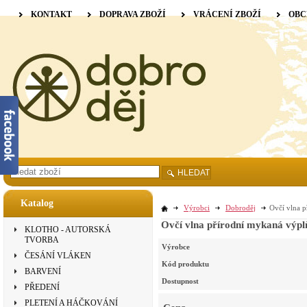
KONTAKT
DOPRAVA ZBOŽÍ
VRÁCENÍ ZBOŽÍ
OBC
HLEDAT
Katalog
Výrobci
Dobroděj
Ovčí vlna p
Ovčí vlna přírodní mykaná výplň
KLOTHO - AUTORSKÁ
TVORBA
Výrobce
ČESÁNÍ VLÁKEN
Kód produktu
BARVENÍ
Dostupnost
PŘEDENÍ
PLETENÍ A HÁČKOVÁNÍ