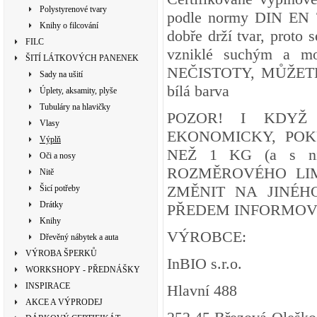
Polystyrenové tvary
podle normy DIN EN 7
Knihy o filcování
dobře drží tvar, proto 
FILC
vzniklé suchým a mo
ŠITÍ LÁTKOVÝCH PANENEK
NEČISTOTY, MŮŽETE
Sady na ušití
bílá barva
Úplety, aksamity, plyše
Tubuláry na hlavičky
POZOR! I KDYŽ
Vlasy
EKONOMICKY, POK
Výplň
NEŽ 1 KG (a s ní
Oči a nosy
ROZMĚROVÉHO LIM
Nitě
ZMĚNIT NA JINÉH
Šicí potřeby
Drátky
PŘEDEM INFORMOVÁ
Knihy
VÝROBCE:
Dřevěný nábytek a auta
VÝROBA ŠPERKŮ
InBIO s.r.o.
WORKSHOPY - PŘEDNÁŠKY
INSPIRACE
Hlavní 488
AKCE A VÝPRODEJ