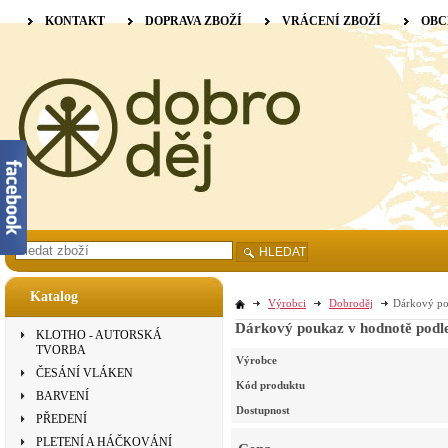
KONTAKT
DOPRAVA ZBOŽÍ
VRÁCENÍ ZBOŽÍ
OBC
HLEDAT
Katalog
Výrobci
Dobroděj
Dárkový po
Dárkový poukaz v hodnotě podle
KLOTHO - AUTORSKÁ
TVORBA
Výrobce
ČESÁNÍ VLÁKEN
Kód produktu
BARVENÍ
Dostupnost
PŘEDENÍ
PLETENÍ A HÁČKOVÁNÍ