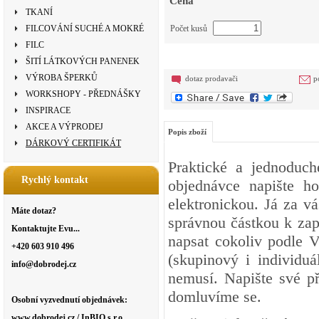
Cena
TKANÍ
FILCOVÁNÍ SUCHÉ A MOKRÉ
Počet kusů
FILC
ŠITÍ LÁTKOVÝCH PANENEK
VÝROBA ŠPERKŮ
dotaz prodavači
p
WORKSHOPY - PŘEDNÁŠKY
INSPIRACE
AKCE A VÝPRODEJ
Popis zboží
DÁRKOVÝ CERTIFIKÁT
Praktické a jednoduc
Rychlý kontakt
objednávce napište ho
elektronickou. Já za v
Máte dotaz?
správnou částkou k zap
Kontaktujte Evu...
napsat cokoliv podle V
+420 603 910 496
(skupinový i individuá
info@dobrodej.cz
nemusí. Napište své p
domluvíme se.
Osobní vyzvednutí objednávek:
www.dobrodej.cz / InBIO s.r.o.