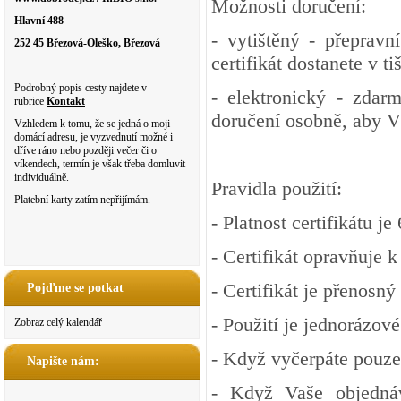
Možnosti doručení:
Hlavní 488
- vytištěný - přeprav
252 45 Březová-Oleško, Březová
certifikát dostanete v t
Podrobný popis cesty najdete v
- elektronický - zdar
rubrice
Kontakt
doručení osobně, aby V
Vzhledem k tomu, že se jedná o moji
domácí adresu, je vyzvednutí možné i
dříve ráno nebo později večer či o
víkendech, termín je však třeba domluvit
individuálně.
Pravidla použití:
Platební karty zatím nepřijímám.
- Platnost certifikátu j
- Certifikát opravňuje
- Certifikát je přenosný
Pojďme se potkat
- Použití je jednorázové
Zobraz celý kalendář
- Když vyčerpáte pouze
Napište nám:
- Když Vaše objedná