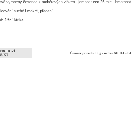
jově vyrobený česanec z mohérových vláken - jemnost cca 25 mic - hmotnost 
ilcování suché i mokré, předení.
: Jižní Afrika
EDCHOZÍ
Česanec přírodní 10 g - mohér ADULT - bí
DUKT