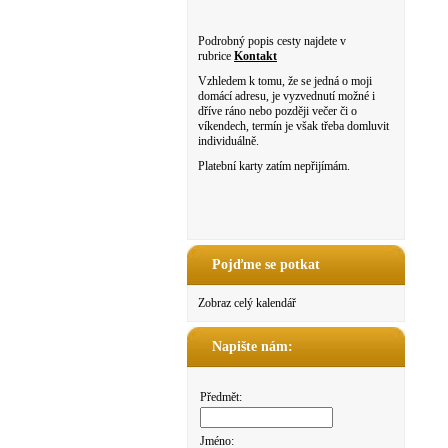
Podrobný popis cesty najdete v
rubrice
Kontakt
Vzhledem k tomu, že se jedná o moji
domácí adresu, je vyzvednutí možné i
dříve ráno nebo později večer či o
víkendech, termín je však třeba domluvit
individuálně.
Platební karty zatím nepřijímám.
Pojďme se potkat
Zobraz celý kalendář
Napište nám:
Předmět:
Jméno: