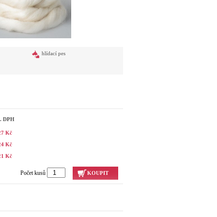
hlídací pes
č. DPH
27 Kč
24 Kč
21 Kč
Počet kusů
KOUPIT