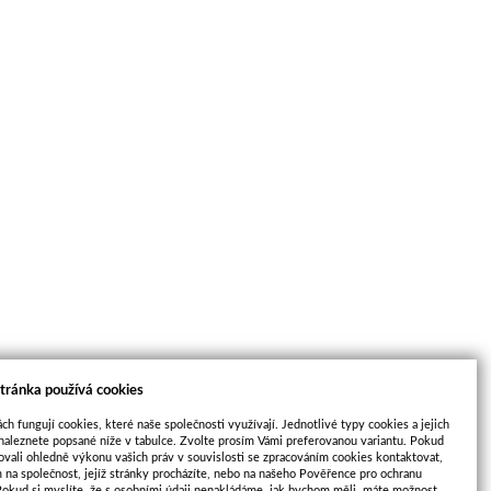
tránka používá cookies
ch fungují cookies, které naše společnosti využívají. Jednotlivé typy cookies a jejich
naleznete popsané níže v tabulce. Zvolte prosím Vámi preferovanou variantu. Pokud
ovali ohledně výkonu vašich práv v souvislosti se zpracováním cookies kontaktovat,
m na společnost, jejíž stránky procházíte, nebo na našeho Pověřence pro ochranu
Pokud si myslíte, že s osobními údaji nenakládáme, jak bychom měli, máte možnost