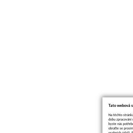
Tato webová s
Na těchto stránká
dobu zpracování 
byste nás potřeb
obraťte se prosí
osobních údajů. 