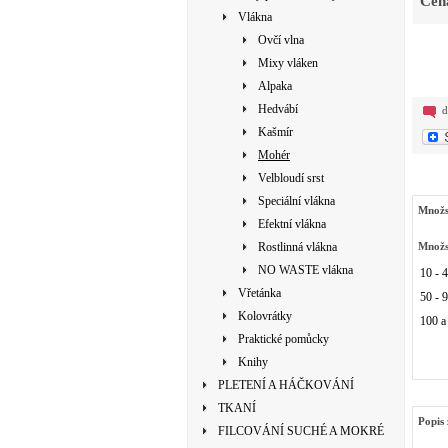
Cen
Vlákna
Ovčí vlna
Mixy vláken
Alpaka
Hedvábí
d
Kašmír
Mohér
Velbloudí srst
Speciální vlákna
Množs
Efektní vlákna
Rostlinná vlákna
Množs
NO WASTE vlákna
10 - 
Vřetánka
50 - 
Kolovrátky
100 a
Praktické pomůcky
Knihy
PLETENÍ A HÁČKOVÁNÍ
TKANÍ
Popis 
FILCOVÁNÍ SUCHÉ A MOKRÉ