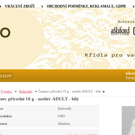
VRÁCENÍ ZBOŽÍ
OBCHODNÍ PODMÍNKY, REKLAMACE, GDPR
zákaz
HLEDAT
Zaregi
Výrobci
Dobroděj
Česanec přírodní 10 g - mohér ADULT - bílý
nec přírodní 10 g - mohér ADULT - bílý
ce
Dobroděj
roduktu
4385
pnost
Skladem