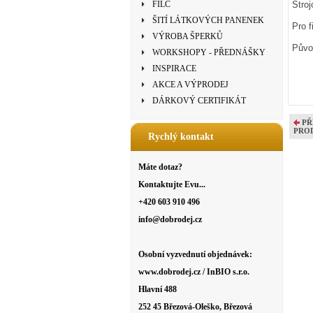
FILC
Stro
ŠITÍ LÁTKOVÝCH PANENEK
Pro f
VÝROBA ŠPERKŮ
Původ
WORKSHOPY - PŘEDNÁŠKY
INSPIRACE
AKCE A VÝPRODEJ
DÁRKOVÝ CERTIFIKÁT
PŘ
PRO
Rychlý kontakt
Máte dotaz?
Kontaktujte Evu...
+420 603 910 496
info@dobrodej.cz
Osobní vyzvednutí objednávek:
www.dobrodej.cz / InBIO s.r.o.
Hlavní 488
252 45 Březová-Oleško, Březová