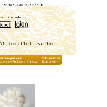
INSPIRACE ANEB JAK NA TO
ník není přihlášen
Nákupní košík
strovat se
|
Přihlásit se
|
Můj účet
žádné položky