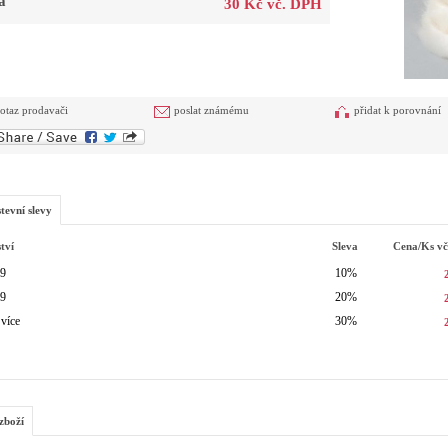
a
30 Kč vč. DPH
otaz prodavači
poslat známému
přidat k porovnání
tevní slevy
tví
Sleva
Cena/ks
v
49
10%
99
20%
 více
30%
zboží