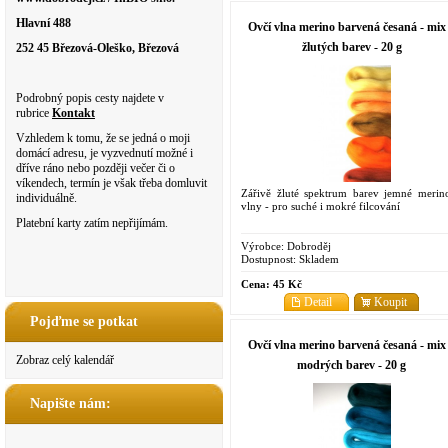
Hlavní 488
Ovčí vlna merino barvená česaná - mix
žlutých barev - 20 g
252 45 Březová-Oleško, Březová
Podrobný popis cesty najdete v
rubrice
Kontakt
Vzhledem k tomu, že se jedná o moji
domácí adresu, je vyzvednutí možné i
dříve ráno nebo později večer či o
víkendech, termín je však třeba domluvit
Zářivě žluté spektrum barev jemné merin
individuálně.
vlny - pro suché i mokré filcování
Platební karty zatím nepřijímám.
Výrobce:
Dobroděj
Dostupnost:
Skladem
Cena:
45 Kč
Detail
Koupit
Pojďme se potkat
Ovčí vlna merino barvená česaná - mix
Zobraz celý kalendář
modrých barev - 20 g
Napište nám: