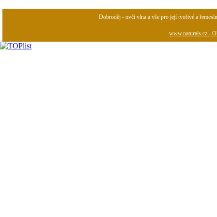
Dobroděj - ovčí vlna a vše pro její tvořivé a řemesl
www.naturals.cz - Ob