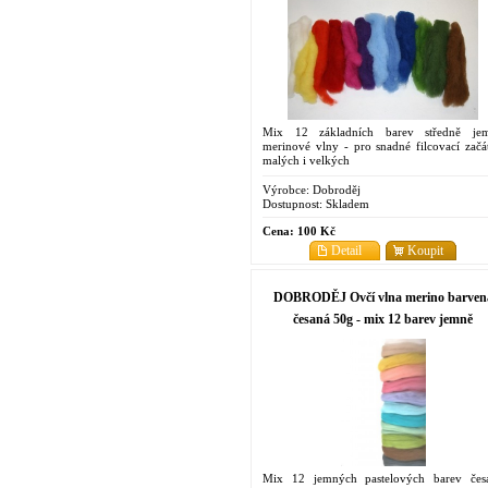
Mix 12 základních barev středně je
merinové vlny - pro snadné filcovací začá
malých i velkých
Výrobce:
Dobroděj
Dostupnost:
Skladem
Cena:
100 Kč
Detail
Koupit
DOBRODĚJ Ovčí vlna merino barven
česaná 50g - mix 12 barev jemně
pastelových
Mix 12 jemných pastelových barev čes