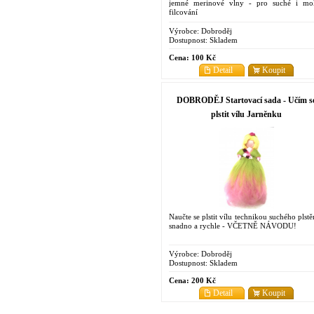
jemné merinové vlny - pro suché i mo
filcování
Výrobce:
Dobroděj
Dostupnost:
Skladem
Cena:
100 Kč
Detail
Koupit
DOBRODĚJ Startovací sada - Učím s
plstit vílu Jarněnku
Naučte se plstit vílu technikou suchého plstě
snadno a rychle - VČETNĚ NÁVODU!
Výrobce:
Dobroděj
Dostupnost:
Skladem
Cena:
200 Kč
Detail
Koupit