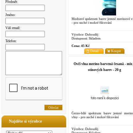
Předmět:
Jméno:
Modravé spektrum barev jemné merinové v
- pro suché i mokré filcování
Váš email:
Výrobce:
Dobroděj
Dostupnost:
Skladem
Telefon:
Cena:
45 Kč
Detail
Koupit
Ovčí vlna merino barvená česaná - mix
stínových barev - 20 g
Černo-bílé spektrum barev jemné merin
vlny - pro suché i mokré filcování
Najděte si výrobce
Výrobce:
Dobroděj
Dostupnost:
Skladem