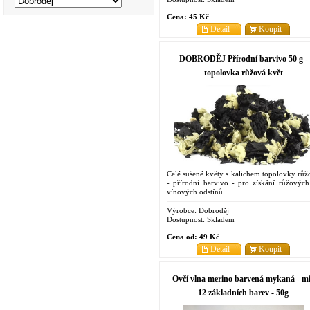
Cena:
45 Kč
Detail
Koupit
DOBRODĚJ Přírodní barvivo 50 g -
topolovka růžová květ
Celé sušené květy s kalichem topolovky růž
- přírodní barvivo - pro získání růžových
vínových odstínů
Výrobce:
Dobroděj
Dostupnost:
Skladem
Cena od:
49 Kč
Detail
Koupit
Ovčí vlna merino barvená mykaná - m
12 základních barev - 50g