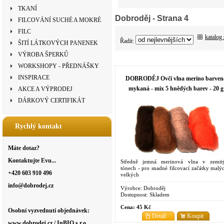
TKANÍ
Dobroděj
- Strana 4
FILCOVÁNÍ SUCHÉ A MOKRÉ
FILC
katalog
Řadit:
ŠITÍ LÁTKOVÝCH PANENEK
VÝROBA ŠPERKŮ
WORKSHOPY - PŘEDNÁŠKY
INSPIRACE
DOBRODĚJ Ovčí vlna merino barven
mykaná - mix 5 hnědých barev - 20 g
AKCE A VÝPRODEJ
DÁRKOVÝ CERTIFIKÁT
Rychlý kontakt
Máte dotaz?
Kontaktujte Evu...
Středně jemná merinová vlna v zemit
tónech - pro snadné filcovací začátky malýc
+420 603 910 496
velkých
info@dobrodej.cz
Výrobce:
Dobroděj
Dostupnost:
Skladem
Cena:
45 Kč
Osobní vyzvednutí objednávek:
Detail
Koupit
www.dobrodej.cz / InBIO s.r.o.