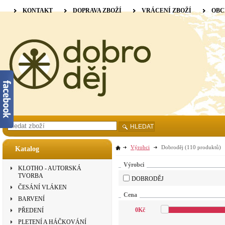
KONTAKT
DOPRAVA ZBOŽÍ
VRÁCENÍ ZBOŽÍ
OBC
HLEDAT
Výrobci
Dobroděj
(110 produktů)
Katalog
Výrobci
KLOTHO - AUTORSKÁ
TVORBA
DOBRODĚJ
ČESÁNÍ VLÁKEN
Cena
BARVENÍ
0
Kč
PŘEDENÍ
PLETENÍ A HÁČKOVÁNÍ