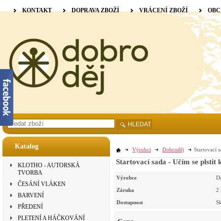
KONTAKT
DOPRAVA ZBOŽÍ
VRÁCENÍ ZBOŽÍ
OBC
HLEDAT
Katalog
Výrobci
Dobroděj
Startovací s
Startovací sada - Učím se plstit 
KLOTHO - AUTORSKÁ
TVORBA
Výrobce
D
ČESÁNÍ VLÁKEN
Záruka
2
BARVENÍ
Dostupnost
S
PŘEDENÍ
PLETENÍ A HÁČKOVÁNÍ