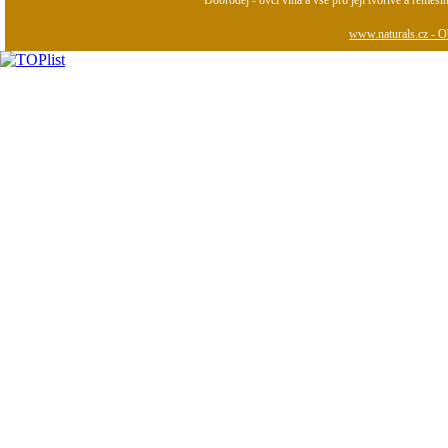
Dobroděj - ovčí vlna a vše pro její tvořivé a řemesl
www.naturals.cz - Ob