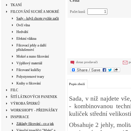
Cena
TKANÍ
FILCOVÁNÍ SUCHÉ A MOKRÉ
Počet kusů
Sady - když chcete rychle začít
Ovčí vlna
Hedvábí
Efektní vlákna
Filcovací jehly a další
příslušenství
Mokré a nuno filcování
dotaz prodavači
p
Výplňový materiál
Filcované kuličky
Polystyrenové tvary
Knihy o filcování
Popis zboží
FILC
ŠITÍ LÁTKOVÝCH PANENEK
Sada, v níž najdete vše
VÝROBA ŠPERKŮ
- kombinovanou techni
WORKSHOPY - PŘEDNÁŠKY
kuliček střední velikosti
INSPIRACE
Obsahuje 2 jehly, moli
Základy filcování - co a jak
Vánoční trpaslíčci "Malej" a