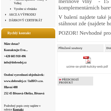
merinové vlny - 15 
Velkej
komplementárních bare
Vyrobte si vřetánko
AKCE A VÝPRODEJ
V balení najdete také
DÁRKOVÝ CERTIFIKÁT
stáhnout zde (najdete h
POZOR! Nevhodné pro dě
Rychlý kontakt
Máte dotaz?
Přiložené soubory
Dis
Kontaktujte Evu...
+420 603 910 496
info@dobrodej.cz
ucime-se-plstit-kulicky-web.pdf
Osobní vyzvednutí objednávek:
PŘEDCHOZÍ
www.dobrodej.cz / InBIO s.r.o.
PRODUKT
Hlavní 488
252 45 Březová-Oleško, Březová
Podrobný popis cesty najdete v
rubrice
Kontakt