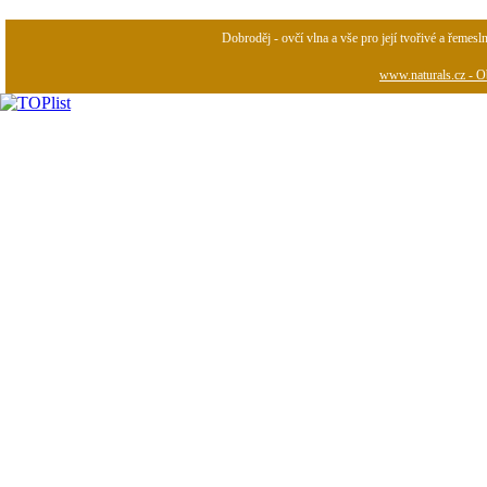
Dobroděj - ovčí vlna a vše pro její tvořivé a řemesl
www.naturals.cz - Ob