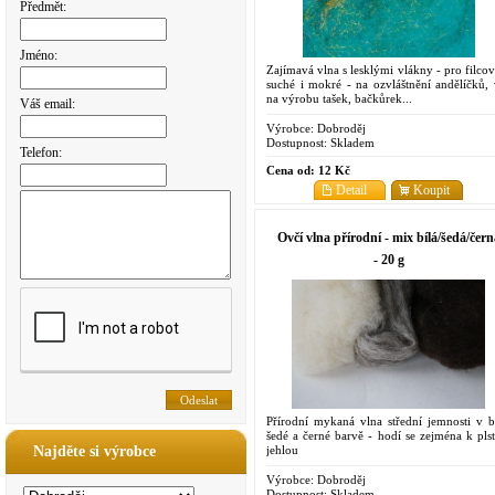
Předmět:
Jméno:
Zajímavá vlna s lesklými vlákny - pro filcov
suché i mokré - na ozvláštnění andělíčků, v
na výrobu tašek, bačkůrek...
Váš email:
Výrobce:
Dobroděj
Dostupnost:
Skladem
Telefon:
Cena od:
12 Kč
Detail
Koupit
Ovčí vlna přírodní - mix bílá/šedá/čern
- 20 g
Přírodní mykaná vlna střední jemnosti v bí
šedé a černé barvě - hodí se zejména k plst
jehlou
Najděte si výrobce
Výrobce:
Dobroděj
Dostupnost:
Skladem