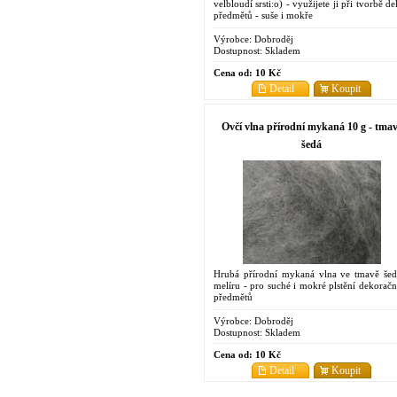
velbloudí srsti:o) - využijete ji při tvorbě d
předmětů - suše i mokře
Výrobce:
Dobroděj
Dostupnost:
Skladem
Cena od:
10 Kč
Detail
Koupit
Ovčí vlna přírodní mykaná 10 g - tma
šedá
Hrubá přírodní mykaná vlna ve tmavě še
melíru - pro suché i mokré plstění dekoračn
předmětů
Výrobce:
Dobroděj
Dostupnost:
Skladem
Cena od:
10 Kč
Detail
Koupit