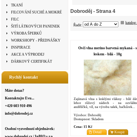
TKANÍ
Dobroděj
- Strana 4
FILCOVÁNÍ SUCHÉ A MOKRÉ
FILC
katalog
Řadit:
ŠITÍ LÁTKOVÝCH PANENEK
VÝROBA ŠPERKŮ
WORKSHOPY - PŘEDNÁŠKY
INSPIRACE
Ovčí vlna merino barvená mykaná - s
leskem - bílá - 10g
AKCE A VÝPRODEJ
DÁRKOVÝ CERTIFIKÁT
Rychlý kontakt
Máte dotaz?
Kontaktujte Evu...
Zajímavá vlna s lesklými vlákny - bílé dáv
lehce růžový nádech - na ozvláštn
+420 603 910 496
andělíčků, víl, na výrobu tašek, bačkůrek...
info@dobrodej.cz
Výrobce:
Dobroděj
Dostupnost:
Skladem
Cena:
15 Kč
Osobní vyzvednutí objednávek:
Detail
Koupit
www.dobrodej.cz / InBIO s.r.o.