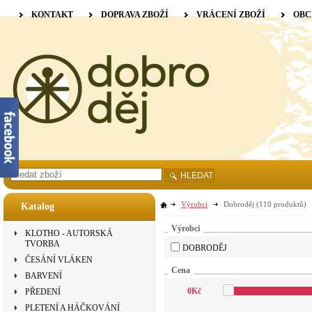
KONTAKT
DOPRAVA ZBOŽÍ
VRÁCENÍ ZBOŽÍ
OBC
HLEDAT
Výrobci
Dobroděj
(110 produktů)
Katalog
Výrobci
KLOTHO - AUTORSKÁ
TVORBA
DOBRODĚJ
ČESÁNÍ VLÁKEN
Cena
BARVENÍ
0
Kč
PŘEDENÍ
PLETENÍ A HÁČKOVÁNÍ