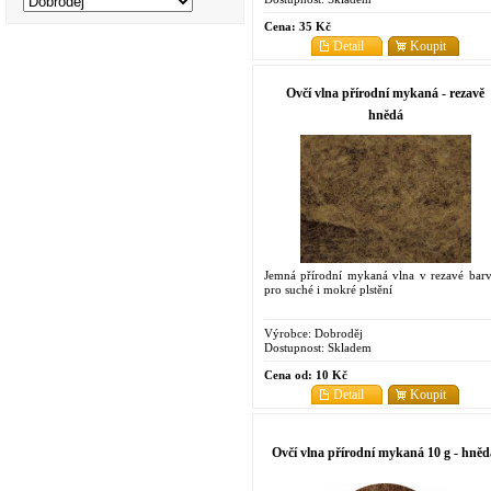
Cena:
35 Kč
Detail
Koupit
Ovčí vlna přírodní mykaná - rezavě
hnědá
Jemná přírodní mykaná vlna v rezavé barv
pro suché i mokré plstění
Výrobce:
Dobroděj
Dostupnost:
Skladem
Cena od:
10 Kč
Detail
Koupit
Ovčí vlna přírodní mykaná 10 g - hněd