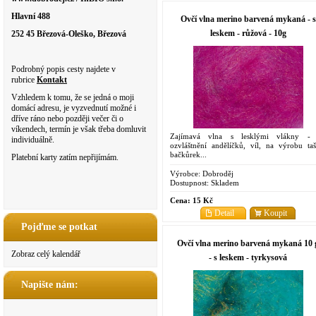
Hlavní 488
Ovčí vlna merino barvená mykaná - s
leskem - růžová - 10g
252 45 Březová-Oleško, Březová
Podrobný popis cesty najdete v
rubrice
Kontakt
Vzhledem k tomu, že se jedná o moji
domácí adresu, je vyzvednutí možné i
dříve ráno nebo později večer či o
víkendech, termín je však třeba domluvit
Zajímavá vlna s lesklými vlákny -
individuálně.
ozvláštnění andělíčků, víl, na výrobu taš
bačkůrek...
Platební karty zatím nepřijímám.
Výrobce:
Dobroděj
Dostupnost:
Skladem
Cena:
15 Kč
Detail
Koupit
Pojďme se potkat
Ovčí vlna merino barvená mykaná 10 
Zobraz celý kalendář
- s leskem - tyrkysová
Napište nám: