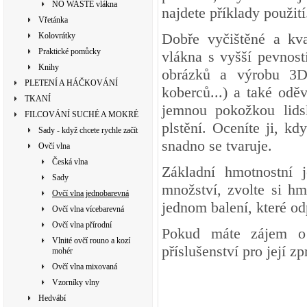
NO WASTE vlákna
najdete příklady použití.
Vřetánka
Dobře vyčištěné a kva
Kolovrátky
Praktické pomůcky
vlákna s vyšší pevnost
Knihy
obrázků a výrobu 3D 
PLETENÍ A HÁČKOVÁNÍ
koberců...) a také odě
TKANÍ
jemnou pokožkou lidsk
FILCOVÁNÍ SUCHÉ A MOKRÉ
plstění. Oceníte ji, kd
Sady - když chcete rychle začít
snadno se tvaruje.
Ovčí vlna
Česká vlna
Základní hmotnostní 
Sady
množství, zvolte si h
Ovčí vlna jednobarevná
jednom balení, které o
Ovčí vlna vícebarevná
Ovčí vlna přírodní
Pokud máte zájem o 
Vlnité ovčí rouno a kozí
příslušenství pro její z
mohér
Ovčí vlna mixovaná
Vzorníky vlny
Hedvábí