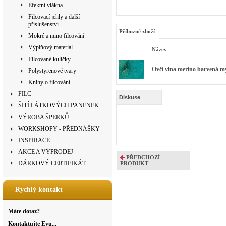
Efektní vlákna
Filcovací jehly a další
příslušenství
Příbuzné zboží
Mokré a nuno filcování
Výplňový materiál
Název
Filcované kuličky
Ovčí vlna merino barvená my
Polystyrenové tvary
Knihy o filcování
FILC
Diskuse
ŠITÍ LÁTKOVÝCH PANENEK
VÝROBA ŠPERKŮ
WORKSHOPY - PŘEDNÁŠKY
INSPIRACE
AKCE A VÝPRODEJ
PŘEDCHOZÍ
DÁRKOVÝ CERTIFIKÁT
PRODUKT
Rychlý kontakt
Máte dotaz?
Kontaktujte Evu...