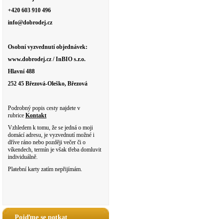
+420 603 910 496
info@dobrodej.cz
Osobní vyzvednutí objednávek:
www.dobrodej.cz / InBIO s.r.o.
Hlavní 488
252 45 Březová-Oleško, Březová
Podrobný popis cesty najdete v
rubrice
Kontakt
Vzhledem k tomu, že se jedná o moji
domácí adresu, je vyzvednutí možné i
dříve ráno nebo později večer či o
víkendech, termín je však třeba domluvit
individuálně.
Platební karty zatím nepřijímám.
Pojďme se potkat