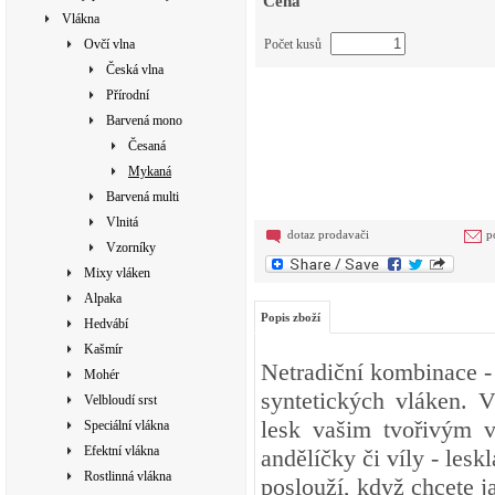
Cena
Vlákna
Ovčí vlna
Počet kusů
Česká vlna
Přírodní
Barvená mono
Česaná
Mykaná
Barvená multi
Vlnitá
dotaz prodavači
p
Vzorníky
Mixy vláken
Alpaka
Popis zboží
Hedvábí
Kašmír
Netradiční kombinace 
Mohér
syntetických vláken. 
Velbloudí srst
lesk vašim tvořivým v
Speciální vlákna
Efektní vlákna
andělíčky či víly - les
Rostlinná vlákna
poslouží, když chcete j