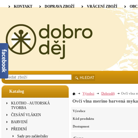
KONTAKT
DOPRAVA ZBOŽÍ
VRÁCENÍ ZBOŽÍ
OBC
HLEDAT
Katalog
Výrobci
Dobroděj
Ovčí vlna m
Ovčí vlna merino barvená mykan
KLOTHO - AUTORSKÁ
TVORBA
Výrobce
ČESÁNÍ VLÁKEN
Kód produktu
BARVENÍ
Dostupnost
PŘEDENÍ
Sady pro začátečníky