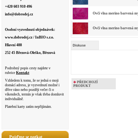
+420 603 910 496
Ovčí vlna merino barvená my
info@dobrodej.cz
Ovčí vlna merino barvená my
Osobní vyzvednutí objednávek:
www.dobrodej.cz / InBIO s.r.o.
Hlavní 488
Diskuse
252 45 Březová-Oleško, Březová
Podrobný popis cesty najdete v
rubrice
Kontakt
Vzhledem k tomu, že se jedná o moji
PŘEDCHOZÍ
domácí adresu, je vyzvednutí možné i
PRODUKT
dříve ráno nebo později večer či o
víkendech, termín je však třeba domluvit
individuálně.
Platební karty zatím nepřijímám.
Pojďme se potkat