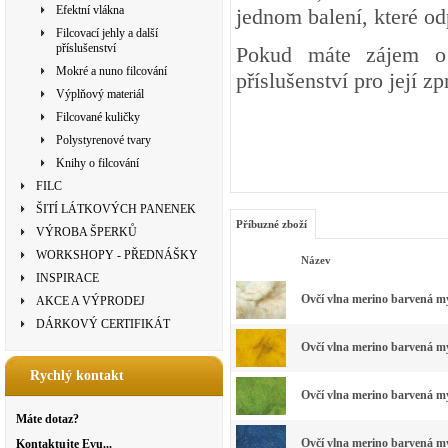
Efektní vlákna
jednom balení, které o
Filcovací jehly a další
příslušenství
Pokud máte zájem o 
Mokré a nuno filcování
příslušenství pro její z
Výplňový materiál
Filcované kuličky
Polystyrenové tvary
Knihy o filcování
FILC
ŠITÍ LÁTKOVÝCH PANENEK
Příbuzné zboží
VÝROBA ŠPERKŮ
WORKSHOPY - PŘEDNÁŠKY
Název
INSPIRACE
Ovčí vlna merino barvená myk
AKCE A VÝPRODEJ
DÁRKOVÝ CERTIFIKÁT
Ovčí vlna merino barvená myk
Rychlý kontakt
Ovčí vlna merino barvená myk
Máte dotaz?
Ovčí vlna merino barvená my
Kontaktujte Evu...