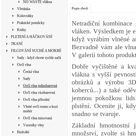
NO WASTE vlákna
Popis zboží
Vřetánka
Kolovrátky
Netradiční kombinace
Praktické pomůcky
vláken. Výsledkem je ef
Knihy
PLETENÍ A HÁČKOVÁNÍ
když vyrábím vlněné and
TKANÍ
Bezvadně vám ale vlna 
FILCOVÁNÍ SUCHÉ A MOKRÉ
V galerii tohoto produkt
Sady - když chcete rychle začít
Ovčí vlna
Dobře vyčištěné a kva
Česká vlna
vlákna s vyšší pevnost
Sady
obrázků a výrobu 3D 
Ovčí vlna jednobarevná
koberců...) a také odě
Ovčí vlna vícebarevná
jemnou pokožkou lidsk
Ovčí vlna přírodní
plstění. Oceníte ji, kd
Vlnité ovčí rouno a kozí
mohér
snadno se tvaruje.
Ovčí vlna mixovaná
Základní hmotnostní 
Vzorníky vlny
množství, zvolte si h
Hedvábí