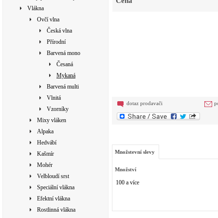
Cena
Vlákna
Ovčí vlna
Česká vlna
Přírodní
Barvená mono
Česaná
Mykaná
Barvená multi
Vlnitá
dotaz prodavači
p
Vzorníky
Mixy vláken
Alpaka
Hedvábí
Množstevní slevy
Kašmír
Mohér
Množství
Velbloudí srst
100 a více
Speciální vlákna
Efektní vlákna
Rostlinná vlákna