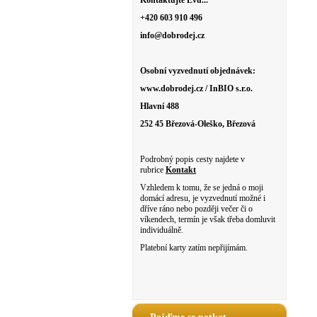
Kontaktujte Evu...
+420 603 910 496
info@dobrodej.cz
Osobní vyzvednutí objednávek:
www.dobrodej.cz / InBIO s.r.o.
Hlavní 488
252 45 Březová-Oleško, Březová
Podrobný popis cesty najdete v
rubrice
Kontakt
Vzhledem k tomu, že se jedná o moji
domácí adresu, je vyzvednutí možné i
dříve ráno nebo později večer či o
víkendech, termín je však třeba domluvit
individuálně.
Platební karty zatím nepřijímám.