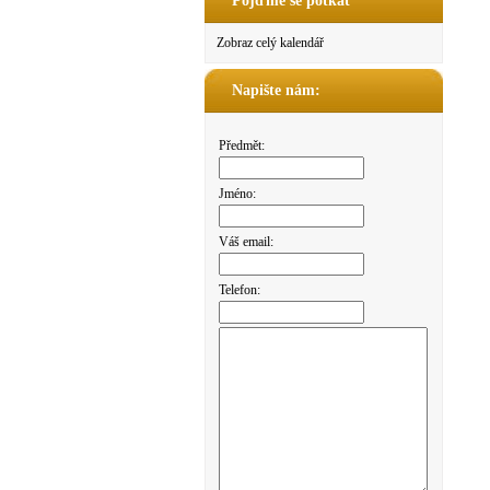
Pojďme se potkat
Zobraz celý kalendář
Napište nám:
Předmět:
Jméno:
Váš email:
Telefon: