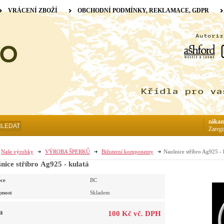
VRÁCENÍ ZBOŽÍ
OBCHODNÍ PODMÍNKY, REKLAMACE, GDPR
zákaz
HLEDAT
Zaregi
Naše výrobky
VÝROBA ŠPERKŮ
Bižuterní komponenty
Naušnice stříbro Ag925 - 
nice stříbro Ag925 - kulatá
ce
BC
pnost
Skladem
a
100 Kč vč. DPH