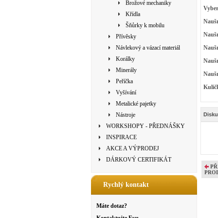
Brožové mechaniky
Vyber
Křídla
Naušn
Šňůrky k mobilu
Naušn
Přívěsky
Návlekový a vázací materiál
Naušn
Korálky
Naušn
Minerály
Naušn
Peříčka
Kulič
Vyšívání
Metalické pajetky
Nástroje
Disku
WORKSHOPY - PŘEDNÁŠKY
INSPIRACE
AKCE A VÝPRODEJ
DÁRKOVÝ CERTIFIKÁT
PŘ
PRO
Rychlý kontakt
Máte dotaz?