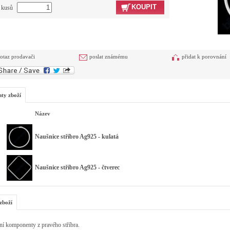
KOUPIT
t kusů
otaz prodavači
poslat známému
přidat k porovnání
nty zboží
Název
Naušnice stříbro Ag925 - kulatá
Naušnice stříbro Ag925 - čtverec
zboží
ní komponenty z pravého stříbra.