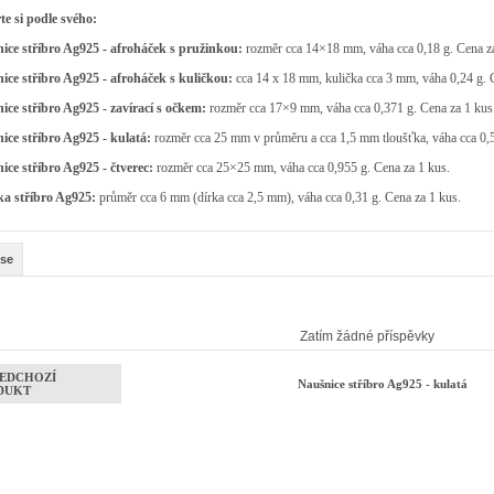
te si podle svého:
ice stříbro Ag925 - afroháček s pružinkou:
rozměr cca 14×18 mm, váha cca 0,18 g. Cena za
ice stříbro Ag925 - afroháček s kuličkou:
cca 14 x 18 mm, kulička cca 3 mm, váha 0,24 g. C
ice stříbro Ag925 - zavírací s očkem:
rozměr cca 17×9 mm, váha cca 0,371 g. Cena za 1 kus
ice stříbro Ag925 - kulatá:
rozměr cca 25 mm v průměru a cca 1,5 mm tloušťka, váha cca 0,5
ice stříbro Ag925 - čtverec:
rozměr cca 25×25 mm, váha cca 0,955 g. Cena za 1 kus.
ka stříbro Ag925:
průměr cca 6 mm (dírka cca 2,5 mm), váha cca 0,31 g. Cena za 1 kus.
se
Zatím žádné příspěvky
EDCHOZÍ
Naušnice stříbro Ag925 - kulatá
DUKT