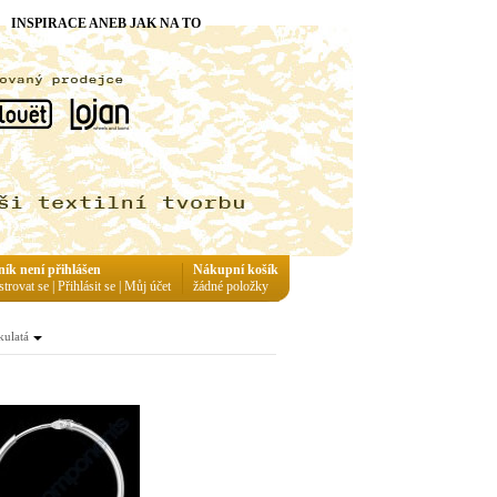
INSPIRACE ANEB JAK NA TO
ník není přihlášen
Nákupní košík
strovat se
|
Přihlásit se
|
Můj účet
žádné položky
kulatá