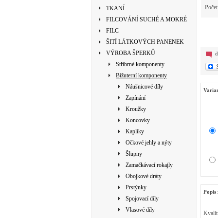
Poče
TKANÍ
FILCOVÁNÍ SUCHÉ A MOKRÉ
FILC
ŠITÍ LÁTKOVÝCH PANENEK
VÝROBA ŠPERKŮ
d
Stříbrné komponenty
Bižuterní komponenty
Náušnicové díly
Varia
Zapínání
Kroužky
Koncovky
Kaplíky
Očkové jehly a nýty
Šlupny
Zamačkávací rokajly
Obojkové dráty
Prstýnky
Popis 
Spojovací díly
Vlasové díly
Kvalit