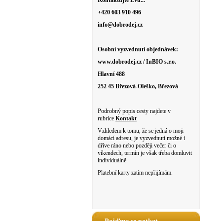
Kontaktujte Evu...
+420 603 910 496
info@dobrodej.cz
Osobní vyzvednutí objednávek:
www.dobrodej.cz / InBIO s.r.o.
Hlavní 488
252 45 Březová-Oleško, Březová
Podrobný popis cesty najdete v
rubrice
Kontakt
Vzhledem k tomu, že se jedná o moji
domácí adresu, je vyzvednutí možné i
dříve ráno nebo později večer či o
víkendech, termín je však třeba domluvit
individuálně.
Platební karty zatím nepřijímám.