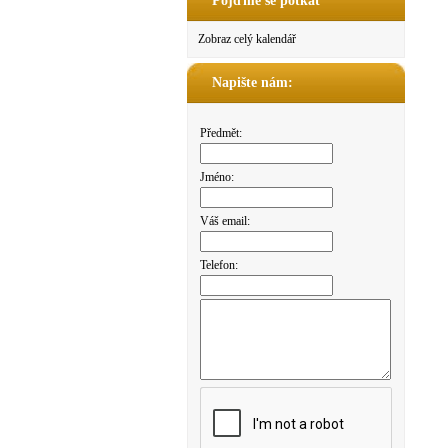
Pojďme se potkat
Zobraz celý kalendář
Napište nám:
Předmět:
Jméno:
Váš email:
Telefon: