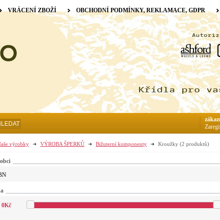
VRÁCENÍ ZBOŽÍ
OBCHODNÍ PODMÍNKY, REKLAMACE, GDPR
zákaz
HLEDAT
Zaregi
aše výrobky
VÝROBA ŠPERKŮ
Bižuterní komponenty
Kroužky
(2 produktů)
obci
BN
na
0
Kč