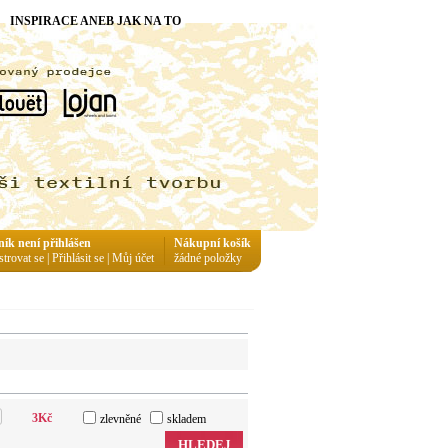
INSPIRACE ANEB JAK NA TO
ník není přihlášen
Nákupní košík
strovat se
|
Přihlásit se
|
Můj účet
žádné položky
3
Kč
zlevněné
skladem
HLEDEJ