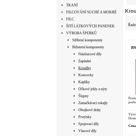
TKANÍ
Kro
FILCOVÁNÍ SUCHÉ A MOKRÉ
FILC
Řadit
ŠITÍ LÁTKOVÝCH PANENEK
VÝROBA ŠPERKŮ
Stříbrné komponenty
Bižuterní komponenty
BN 
Náušnicové díly
Zapínání
Kroužky
Koncovky
Kaplíky
Očkové jehly a nýty
Šlupny
Prot
porho
Zamačkávací rokajly
Obojkové dráty
Výro
Prstýnky
Dostu
Spojovací díly
Cena
Vlasové díly