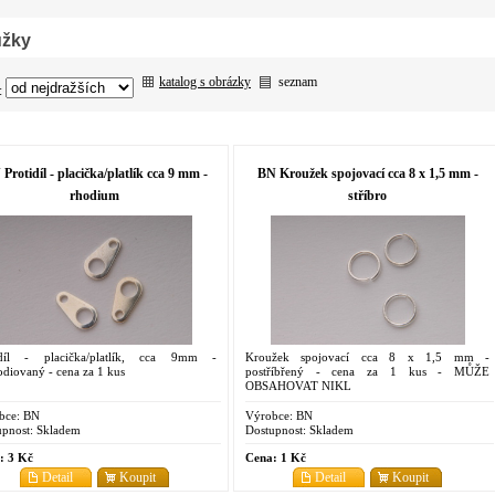
užky
katalog s obrázky
seznam
:
Protidíl - placička/platlík cca 9 mm -
BN Kroužek spojovací cca 8 x 1,5 mm -
rhodium
stříbro
idíl - placička/platlík, cca 9mm -
Kroužek spojovací cca 8 x 1,5 mm -
diovaný - cena za 1 kus
postříbřený - cena za 1 kus - MŮŽE
OBSAHOVAT NIKL
bce:
BN
Výrobce:
BN
pnost:
Skladem
Dostupnost:
Skladem
:
3 Kč
Cena:
1 Kč
Detail
Koupit
Detail
Koupit