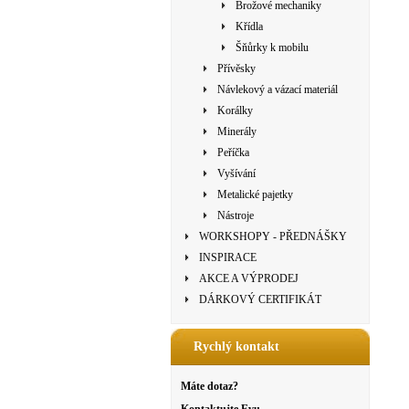
Brožové mechaniky
Křídla
Šňůrky k mobilu
Přívěsky
Návlekový a vázací materiál
Korálky
Minerály
Peříčka
Vyšívání
Metalické pajetky
Nástroje
WORKSHOPY - PŘEDNÁŠKY
INSPIRACE
AKCE A VÝPRODEJ
DÁRKOVÝ CERTIFIKÁT
Rychlý kontakt
Máte dotaz?