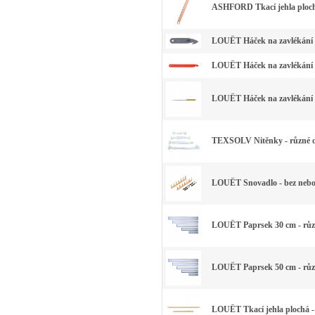
ASHFORD Tkací jehla plochá
LOUËT Háček na zavlékání 
LOUËT Háček na zavlékání p
LOUËT Háček na zavlékání 
TEXSOLV Nitěnky - různé 
LOUËT Snovadlo - bez nebo
LOUËT Paprsek 30 cm - růz
LOUËT Paprsek 50 cm - růz
LOUËT Tkací jehla plochá -