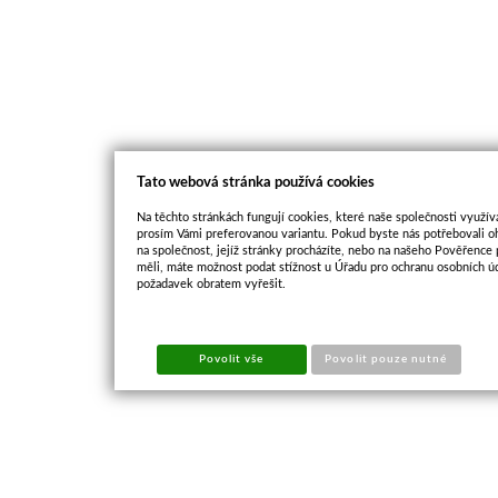
Tato webová stránka používá cookies
Na těchto stránkách fungují cookies, které naše společnosti využíva
prosím Vámi preferovanou variantu. Pokud byste nás potřebovali oh
na společnost, jejíž stránky procházíte, nebo na našeho Pověřence
měli, máte možnost podat stížnost u Úřadu pro ochranu osobních ú
požadavek obratem vyřešit.
Povolit vše
Povolit pouze nutné