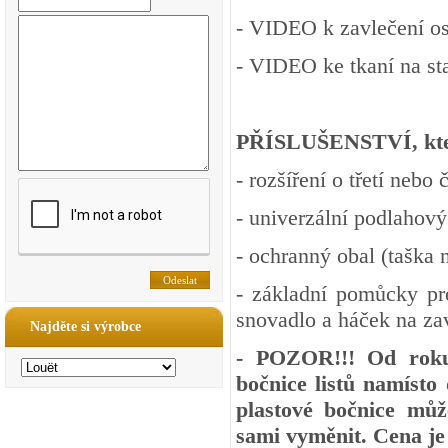
-
VIDEO
k zavlečení os
-
VIDEO
ke tkaní na st
PŘÍSLUŠENSTVÍ, kter
- rozšíření o třetí nebo č
- univerzální podlahový
- ochranný obal (taška 
- základní pomůcky pr
snovadlo a háček na za
Najděte si výrobce
- POZOR!!! Od roku
bočnice listů namísto
plastové bočnice můž
sami vyměnit. Cena je 