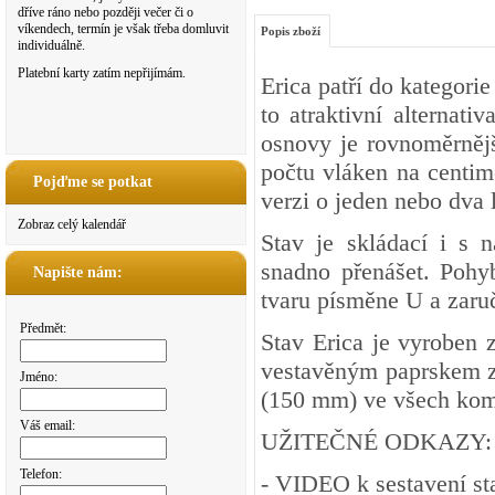
dříve ráno nebo později večer či o
víkendech, termín je však třeba domluvit
Popis zboží
individuálně.
Platební karty zatím nepřijímám.
Erica patří do kategori
to atraktivní alternati
osnovy je rovnoměrnější
počtu vláken na centime
Pojďme se potkat
verzi o jeden nebo dva l
Zobraz celý kalendář
Stav je skládací i s 
snadno přenášet. Pohy
Napište nám:
tvaru písměne U a zaru
Předmět:
Stav Erica je vyroben 
vestavěným paprskem z 
Jméno:
(150 mm) ve všech kom
Váš email:
UŽITEČNÉ ODKAZY:
Telefon:
-
VIDEO
k sestavení st