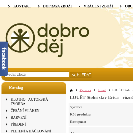
KONTAKT
DOPRAVA ZBOŽÍ
VRÁCENÍ ZBOŽÍ
OBC
HLEDAT
Katalog
Výrobci
Louët
LOUËT Stolní st
LOUËT Stolní stav Erica - různé
KLOTHO - AUTORSKÁ
TVORBA
Výrobce
ČESÁNÍ VLÁKEN
Kód produktu
BARVENÍ
Dostupnost
PŘEDENÍ
PLETENÍ A HÁČKOVÁNÍ