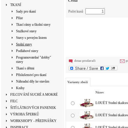
Cena
TKANÍ
Sady pro tkaní
Počet kusů
Příze
Tkací rámy a školní stavy
Stužkové stavy
Stavy s pevným listem
Stolní stavy
Podlahové stavy
Programovatelné "dobby"
dotaz prodavači
p
stavy
Tkaní s dětmi
Příslušenství pro tkaní
Náhradní díly ke stavům
Varianty zboží
Knihy
Název
FILCOVÁNÍ SUCHÉ A MOKRÉ
FILC
LOUËT Stolní tkalcovs
ŠITÍ LÁTKOVÝCH PANENEK
VÝROBA ŠPERKŮ
LOUËT Stolní tkalcovs
WORKSHOPY - PŘEDNÁŠKY
INSPIRACE
LOUËT Stolní tkalcov