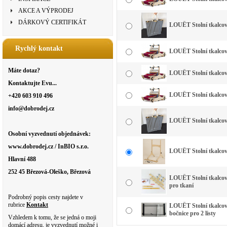
AKCE A VÝPRODEJ
DÁRKOVÝ CERTIFIKÁT
LOUËT Stolní tkalco
Rychlý kontakt
LOUËT Stolní tkalcovsk
Máte dotaz?
LOUËT Stolní tkalcovsk
Kontaktujte Evu...
LOUËT Stolní tkalcov
+420 603 910 496
info@dobrodej.cz
LOUËT Stolní tkalco
Osobní vyzvednutí objednávek:
www.dobrodej.cz / InBIO s.r.o.
LOUËT Stolní tkalco
Hlavní 488
252 45 Březová-Oleško, Březová
LOUËT Stolní tkalco
pro tkaní
Podrobný popis cesty najdete v
rubrice
Kontakt
LOUËT Stolní tkalco
bočnice pro 2 listy
Vzhledem k tomu, že se jedná o moji
domácí adresu, je vyzvednutí možné i