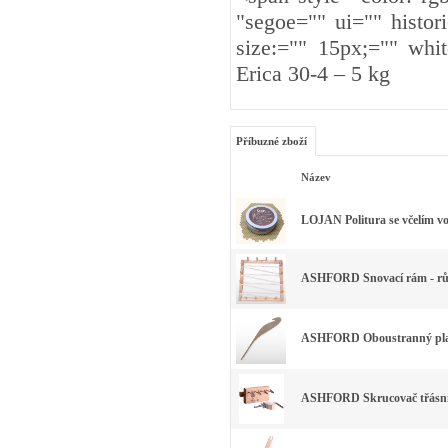
"segoe="" ui="" histori
size:="" 15px;="" whit
Erica 30-4 – 5 kg
Příbuzné zboží
Název
LOJAN Politura se včelím v
ASHFORD Snovací rám - růz
ASHFORD Oboustranný plast
ASHFORD Skrucovač třásn