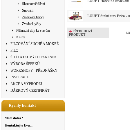
LOUËT Háček na zavlékání 
Skrucovač třásní
Snování
LOUËT Stolní stav Erica - rů
Zavlékací háčky
Zvedací tyčky
Náhradní díly ke stavům
PŘEDCHOZÍ
LO
PRODUKT
Knihy
FILCOVÁNÍ SUCHÉ A MOKRÉ
FILC
ŠITÍ LÁTKOVÝCH PANENEK
VÝROBA ŠPERKŮ
WORKSHOPY - PŘEDNÁŠKY
INSPIRACE
AKCE A VÝPRODEJ
DÁRKOVÝ CERTIFIKÁT
Rychlý kontakt
Máte dotaz?
Kontaktujte Evu...