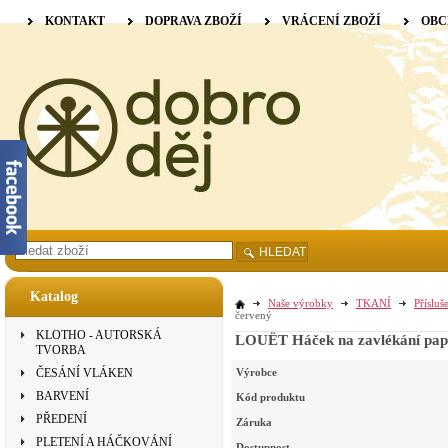
KONTAKT
DOPRAVA ZBOŽÍ
VRÁCENÍ ZBOŽÍ
OBC
HLEDAT
Katalog
Naše výrobky
TKANÍ
Přísluš
červený
KLOTHO - AUTORSKÁ
LOUËT Háček na zavlékání paprs
TVORBA
ČESÁNÍ VLÁKEN
Výrobce
BARVENÍ
Kód produktu
PŘEDENÍ
Záruka
PLETENÍ A HÁČKOVÁNÍ
Dostupnost