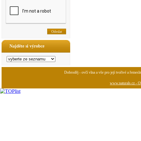
Najděte si výrobce
Dobroděj - ovčí vlna a vše pro její tvořivé a řemesl
www.naturals.cz - Ob