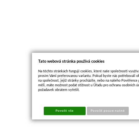
Tato webová stránka používá cookies
Na těchto stránkách fungují cookies, které naše společnosti využíva
prosím Vámi preferovanou variantu. Pokud byste nás potřebovali oh
na společnost, jejíž stránky procházíte, nebo na našeho Pověřence
měli, máte možnost podat stížnost u Úřadu pro ochranu osobních ú
požadavek obratem vyřešit.
Povolit vše
Povolit pouze nutné