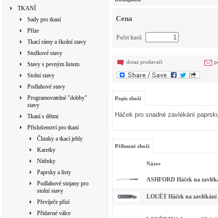
TKANÍ
Cena
Sady pro tkaní
Příze
Počet kusů
Tkací rámy a školní stavy
Stužkové stavy
dotaz prodavači
p
Stavy s pevným listem
Stolní stavy
Podlahové stavy
Programovatelné "dobby"
Popis zboží
stavy
Háček pro snadné zavlékání paprsku 
Tkaní s dětmi
Příslušenství pro tkaní
Člunky a tkací jehly
Příbuzné zboží
Karetky
Nitěnky
Název
Paprsky a listy
ASHFORD Háček na zavléká
Podlahové stojany pro
stolní stavy
LOUËT Háček na zavlékání 
Převíječe přízí
Přídavné válce