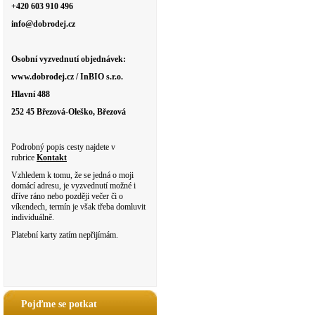
+420 603 910 496
info@dobrodej.cz
Osobní vyzvednutí objednávek:
www.dobrodej.cz / InBIO s.r.o.
Hlavní 488
252 45 Březová-Oleško, Březová
Podrobný popis cesty najdete v
rubrice
Kontakt
Vzhledem k tomu, že se jedná o moji
domácí adresu, je vyzvednutí možné i
dříve ráno nebo později večer či o
víkendech, termín je však třeba domluvit
individuálně.
Platební karty zatím nepřijímám.
Pojďme se potkat