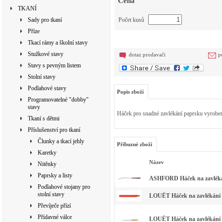
Cena
TKANÍ
Sady pro tkaní
Počet kusů
Příze
Tkací rámy a školní stavy
Stužkové stavy
dotaz prodavači
p
Stavy s pevným listem
Stolní stavy
Podlahové stavy
Popis zboží
Programovatelné "dobby"
stavy
Háček pro snadné zavlékání paprsku vyrobený
Tkaní s dětmi
Příslušenství pro tkaní
Člunky a tkací jehly
Příbuzné zboží
Karetky
Název
Nitěnky
Paprsky a listy
ASHFORD Háček na zavléká
Podlahové stojany pro
stolní stavy
LOUËT Háček na zavlékání p
Převíječe přízí
Přídavné válce
LOUËT Háček na zavlékání 