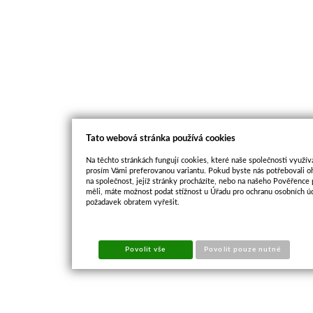
Tato webová stránka používá cookies
Na těchto stránkách fungují cookies, které naše společnosti využíva
prosím Vámi preferovanou variantu. Pokud byste nás potřebovali oh
na společnost, jejíž stránky procházíte, nebo na našeho Pověřence
měli, máte možnost podat stížnost u Úřadu pro ochranu osobních ú
požadavek obratem vyřešit.
Povolit vše
Povolit pouze nutné