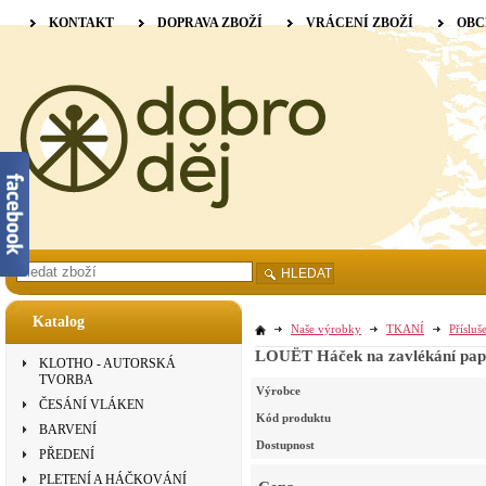
KONTAKT
DOPRAVA ZBOŽÍ
VRÁCENÍ ZBOŽÍ
OBC
HLEDAT
Katalog
Naše výrobky
TKANÍ
Přísluš
LOUËT Háček na zavlékání pap
KLOTHO - AUTORSKÁ
TVORBA
Výrobce
ČESÁNÍ VLÁKEN
Kód produktu
BARVENÍ
Dostupnost
PŘEDENÍ
PLETENÍ A HÁČKOVÁNÍ