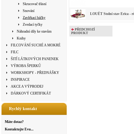
Skrucovač třásní
Snování
LOUËT Stolní stav Erica - rů
Zavlékací háčky
Zvedací tyčky
PŘEDCHOZÍ
Náhradní díly ke stavům
PRODUKT
Knihy
FILCOVÁNÍ SUCHÉ A MOKRÉ
FILC
ŠITÍ LÁTKOVÝCH PANENEK
VÝROBA ŠPERKŮ
WORKSHOPY - PŘEDNÁŠKY
INSPIRACE
AKCE A VÝPRODEJ
DÁRKOVÝ CERTIFIKÁT
Rychlý kontakt
Máte dotaz?
Kontaktujte Evu...