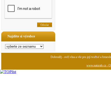
Najděte si výrobce
Dobroděj - ovčí vlna a vše pro její tvořivé a řemesl
www.naturals.cz - Ob