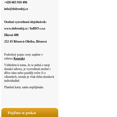
+420 603 910 496
info@dobrodej.cz
Osobní vyzvednutí objednávek:
www.dobrodej.cz / InBIO s.r.o.
Hlavní 488
252 45 Březová-Oleško, Březová
Podrobný popis cesty najdete v
rubrice
Kontakt
Vzhledem k tomu, že se jedná o moji
domácí adresu, je vyzvednutí možné i
dříve ráno nebo později večer či o
víkendech, termín je však třeba domluvit
individuálně.
Platební karty zatím nepřijímám.
Pojďme se potkat