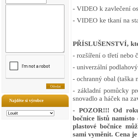
-
VIDEO
k zavlečení os
-
VIDEO
ke tkaní na st
PŘÍSLUŠENSTVÍ, kter
- rozšíření o třetí nebo č
- univerzální podlahový
- ochranný obal (taška 
- základní pomůcky pr
snovadlo a háček na za
Najděte si výrobce
- POZOR!!! Od roku
bočnice listů namísto
plastové bočnice můž
sami vyměnit. Cena je 