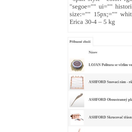
"segoe="" ui="" histori
size:="" 15px;="" whit
Erica 30-4 – 5 kg
Příbuzné zboží
Název
LOJAN Politura se včelím v
ASHFORD Snovací rám - růz
ASHFORD Oboustranný plast
ASHFORD Skrucovač třásn