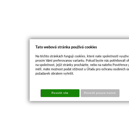
Tato webová stránka používá cookies
Na těchto stránkách fungují cookies, které naše společnosti využíva
prosím Vámi preferovanou variantu. Pokud byste nás potřebovali oh
na společnost, jejíž stránky procházíte, nebo na našeho Pověřence
měli, máte možnost podat stížnost u Úřadu pro ochranu osobních ú
požadavek obratem vyřešit.
Povolit vše
Povolit pouze nutné