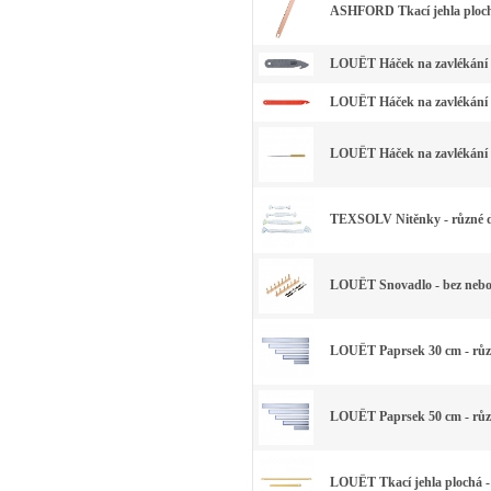
ASHFORD Tkací jehla plochá
LOUËT Háček na zavlékání 
LOUËT Háček na zavlékání p
LOUËT Háček na zavlékání 
TEXSOLV Nitěnky - různé 
LOUËT Snovadlo - bez nebo
LOUËT Paprsek 30 cm - růz
LOUËT Paprsek 50 cm - růz
LOUËT Tkací jehla plochá -