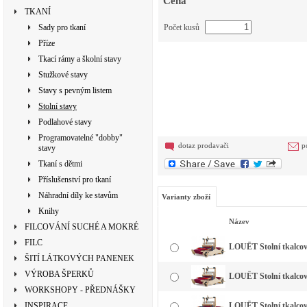
Cena
TKANÍ
Sady pro tkaní
Počet kusů
Příze
Tkací rámy a školní stavy
Stužkové stavy
Stavy s pevným listem
Stolní stavy
Podlahové stavy
Programovatelné "dobby"
dotaz prodavači
p
stavy
Tkaní s dětmi
Příslušenství pro tkaní
Náhradní díly ke stavům
Varianty zboží
Knihy
Název
FILCOVÁNÍ SUCHÉ A MOKRÉ
FILC
LOUËT Stolní tkalcovs
ŠITÍ LÁTKOVÝCH PANENEK
VÝROBA ŠPERKŮ
LOUËT Stolní tkalcovs
WORKSHOPY - PŘEDNÁŠKY
INSPIRACE
LOUËT Stolní tkalcov