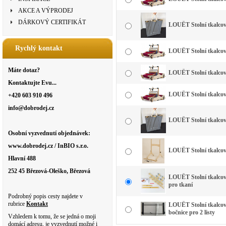
AKCE A VÝPRODEJ
DÁRKOVÝ CERTIFIKÁT
LOUËT Stolní tkalco
Rychlý kontakt
LOUËT Stolní tkalcovsk
Máte dotaz?
LOUËT Stolní tkalcovsk
Kontaktujte Evu...
LOUËT Stolní tkalcov
+420 603 910 496
info@dobrodej.cz
LOUËT Stolní tkalco
Osobní vyzvednutí objednávek:
www.dobrodej.cz / InBIO s.r.o.
LOUËT Stolní tkalco
Hlavní 488
252 45 Březová-Oleško, Březová
LOUËT Stolní tkalco
pro tkaní
Podrobný popis cesty najdete v
rubrice
Kontakt
LOUËT Stolní tkalco
bočnice pro 2 listy
Vzhledem k tomu, že se jedná o moji
domácí adresu, je vyzvednutí možné i