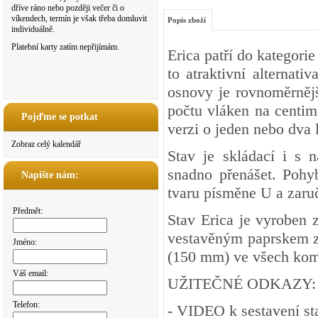
dříve ráno nebo později večer či o
víkendech, termín je však třeba domluvit
Popis zboží
individuálně.
Platební karty zatím nepřijímám.
Erica patří do kategori
to atraktivní alternati
osnovy je rovnoměrnější
počtu vláken na centime
Pojďme se potkat
verzi o jeden nebo dva l
Zobraz celý kalendář
Stav je skládací i s 
snadno přenášet. Pohy
Napište nám:
tvaru písměne U a zaru
Předmět:
Stav Erica je vyroben 
vestavěným paprskem z 
Jméno:
(150 mm) ve všech kom
Váš email:
UŽITEČNÉ ODKAZY:
Telefon:
-
VIDEO
k sestavení st