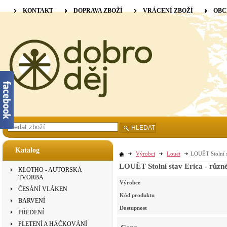
KONTAKT
DOPRAVA ZBOŽÍ
VRÁCENÍ ZBOŽÍ
OBC
HLEDAT
Katalog
Výrobci
Louët
LOUËT Stolní st
LOUËT Stolní stav Erica - různé
KLOTHO - AUTORSKÁ
TVORBA
Výrobce
ČESÁNÍ VLÁKEN
Kód produktu
BARVENÍ
Dostupnost
PŘEDENÍ
PLETENÍ A HÁČKOVÁNÍ