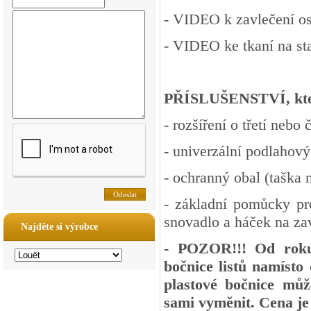
-
VIDEO
k zavlečení os
-
VIDEO
ke tkaní na st
PŘÍSLUŠENSTVÍ, kter
- rozšíření o třetí nebo č
- univerzální podlahový
- ochranný obal (taška 
- základní pomůcky pr
snovadlo a háček na za
Najděte si výrobce
- POZOR!!! Od roku
bočnice listů namísto
plastové bočnice můž
sami vyměnit. Cena je 