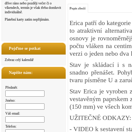
dříve ráno nebo později večer či o
víkendech, termín je však třeba domluvit
Popis zboží
individuálně.
Platební karty zatím nepřijímám.
Erica patří do kategori
to atraktivní alternati
osnovy je rovnoměrnější
počtu vláken na centime
Pojďme se potkat
verzi o jeden nebo dva l
Zobraz celý kalendář
Stav je skládací i s 
snadno přenášet. Pohy
Napište nám:
tvaru písměne U a zaru
Předmět:
Stav Erica je vyroben 
vestavěným paprskem z 
Jméno:
(150 mm) ve všech kom
Váš email:
UŽITEČNÉ ODKAZY:
Telefon:
-
VIDEO
k sestavení st