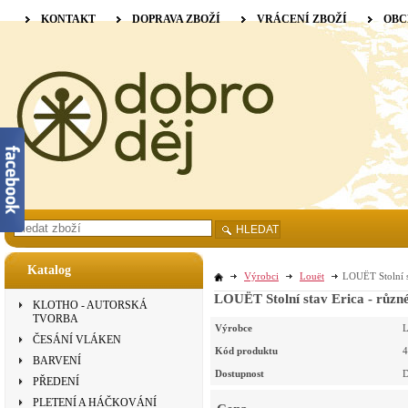
KONTAKT
DOPRAVA ZBOŽÍ
VRÁCENÍ ZBOŽÍ
OBC
HLEDAT
Katalog
Výrobci
Louët
LOUËT Stolní st
LOUËT Stolní stav Erica - různé
KLOTHO - AUTORSKÁ
TVORBA
Výrobce
L
ČESÁNÍ VLÁKEN
Kód produktu
4
BARVENÍ
Dostupnost
D
PŘEDENÍ
PLETENÍ A HÁČKOVÁNÍ