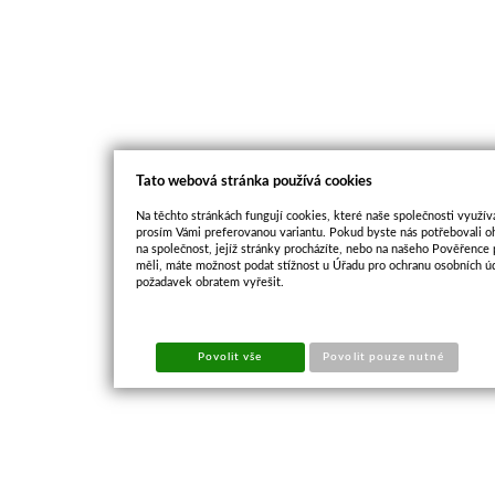
Tato webová stránka používá cookies
Na těchto stránkách fungují cookies, které naše společnosti využíva
prosím Vámi preferovanou variantu. Pokud byste nás potřebovali oh
na společnost, jejíž stránky procházíte, nebo na našeho Pověřence
měli, máte možnost podat stížnost u Úřadu pro ochranu osobních ú
požadavek obratem vyřešit.
Povolit vše
Povolit pouze nutné