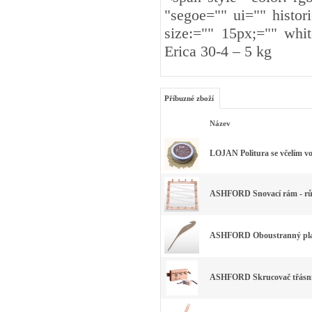
"segoe="" ui="" histori
size:="" 15px;="" whit
Erica 30-4 – 5 kg
Příbuzné zboží
Název
LOJAN Politura se včelím v
ASHFORD Snovací rám - růz
ASHFORD Oboustranný plast
ASHFORD Skrucovač třásn