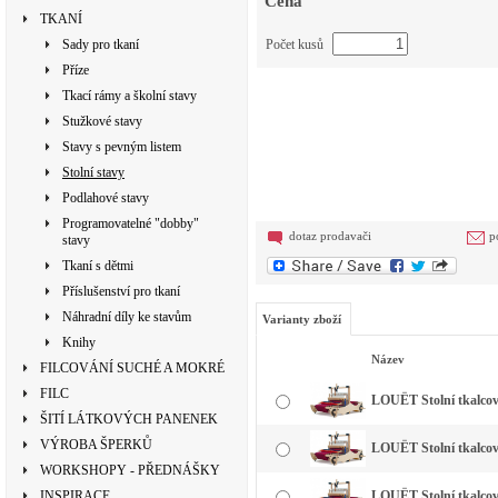
Cena
TKANÍ
Sady pro tkaní
Počet kusů
Příze
Tkací rámy a školní stavy
Stužkové stavy
Stavy s pevným listem
Stolní stavy
Podlahové stavy
Programovatelné "dobby"
dotaz prodavači
p
stavy
Tkaní s dětmi
Příslušenství pro tkaní
Náhradní díly ke stavům
Varianty zboží
Knihy
Název
FILCOVÁNÍ SUCHÉ A MOKRÉ
FILC
LOUËT Stolní tkalcovs
ŠITÍ LÁTKOVÝCH PANENEK
VÝROBA ŠPERKŮ
LOUËT Stolní tkalcovs
WORKSHOPY - PŘEDNÁŠKY
INSPIRACE
LOUËT Stolní tkalcov