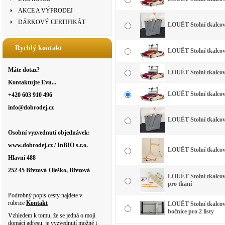
AKCE A VÝPRODEJ
DÁRKOVÝ CERTIFIKÁT
LOUËT Stolní tkalco
Rychlý kontakt
LOUËT Stolní tkalcovsk
Máte dotaz?
LOUËT Stolní tkalcovsk
Kontaktujte Evu...
LOUËT Stolní tkalcov
+420 603 910 496
info@dobrodej.cz
LOUËT Stolní tkalco
Osobní vyzvednutí objednávek:
www.dobrodej.cz / InBIO s.r.o.
LOUËT Stolní tkalco
Hlavní 488
252 45 Březová-Oleško, Březová
LOUËT Stolní tkalco
pro tkaní
Podrobný popis cesty najdete v
rubrice
Kontakt
LOUËT Stolní tkalco
bočnice pro 2 listy
Vzhledem k tomu, že se jedná o moji
domácí adresu, je vyzvednutí možné i