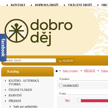
KONTAKT
DOPRAVA ZBOŽÍ
VRÁCENÍ ZBOŽÍ
OBC
HLEDAT
Naše výrobky
PŘEDENÍ
Vlákn
Katalog
Výrobci
KLOTHO - AUTORSKÁ
TVORBA
DOBRODĚJ
ČESÁNÍ VLÁKEN
Cena
BARVENÍ
7
Kč
PŘEDENÍ
Sady pro začátečníky