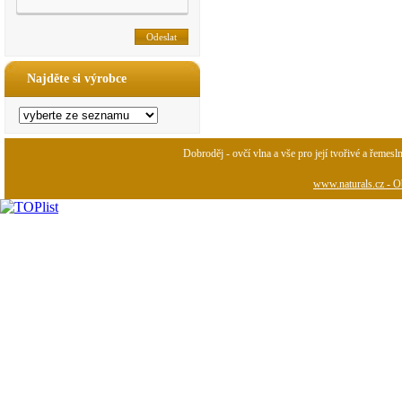
Najděte si výrobce
Dobroděj - ovčí vlna a vše pro její tvořivé a řemesl
www.naturals.cz - Ob