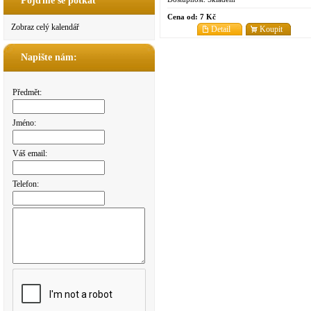
Pojďme se potkat
Cena od:
7 Kč
Zobraz celý kalendář
Detail
Koupit
Napište nám:
Předmět:
Jméno:
Váš email:
Telefon: