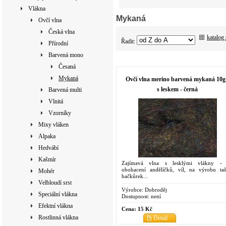
Vlákna
Mykaná
Ovčí vlna
Česká vlna
katalog
Řadit:
Přírodní
Barvená mono
Česaná
Mykaná
Ovčí vlna merino barvená mykaná 10g
s leskem - černá
Barvená multi
Vlnitá
Vzorníky
Mixy vláken
Alpaka
Hedvábí
Kašmír
Zajímavá vlna s lesklými vlákny -
obohacení andělíčků, víl, na výrobu taš
Mohér
bačkůrek...
Velbloudí srst
Výrobce:
Dobroděj
Speciální vlákna
Dostupnost:
není
Efektní vlákna
Cena:
15 Kč
Rostlinná vlákna
Detail