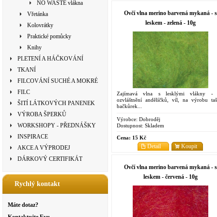
NO WASTE vlákna
Ovčí vlna merino barvená mykaná - s
Vřetánka
leskem - zelená - 10g
Kolovrátky
Praktické pomůcky
Knihy
PLETENÍ A HÁČKOVÁNÍ
TKANÍ
FILCOVÁNÍ SUCHÉ A MOKRÉ
FILC
Zajímavá vlna s lesklými vlákny -
ozvláštnění andělíčků, víl, na výrobu taš
ŠITÍ LÁTKOVÝCH PANENEK
bačkůrek...
VÝROBA ŠPERKŮ
Výrobce:
Dobroděj
WORKSHOPY - PŘEDNÁŠKY
Dostupnost:
Skladem
INSPIRACE
Cena:
15 Kč
Detail
Koupit
AKCE A VÝPRODEJ
DÁRKOVÝ CERTIFIKÁT
Ovčí vlna merino barvená mykaná - s
leskem - červená - 10g
Rychlý kontakt
Máte dotaz?