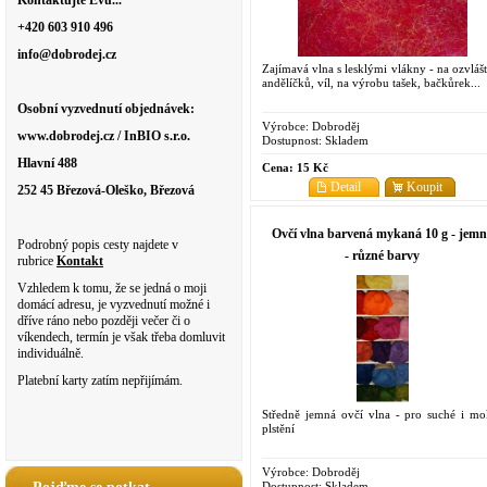
Kontaktujte Evu...
+420 603 910 496
info@dobrodej.cz
Zajímavá vlna s lesklými vlákny - na ozvlášt
andělíčků, víl, na výrobu tašek, bačkůrek...
Osobní vyzvednutí objednávek:
Výrobce:
Dobroděj
www.dobrodej.cz / InBIO s.r.o.
Dostupnost:
Skladem
Hlavní 488
Cena:
15 Kč
Detail
Koupit
252 45 Březová-Oleško, Březová
Ovčí vlna barvená mykaná 10 g - jemn
Podrobný popis cesty najdete v
- různé barvy
rubrice
Kontakt
Vzhledem k tomu, že se jedná o moji
domácí adresu, je vyzvednutí možné i
dříve ráno nebo později večer či o
víkendech, termín je však třeba domluvit
individuálně.
Platební karty zatím nepřijímám.
Středně jemná ovčí vlna - pro suché i mo
plstění
Výrobce:
Dobroděj
Dostupnost:
Skladem