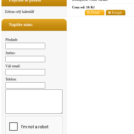
Pojďme se potkat
Cena od:
16 Kč
Zobraz celý kalendář
Detail
Koupit
Napište nám:
Předmět:
Jméno:
Váš email:
Telefon: