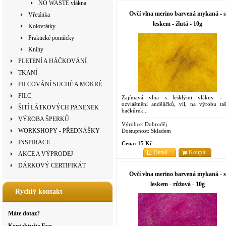
NO WASTE vlákna
Ovčí vlna merino barvená mykaná - s
Vřetánka
leskem - žlutá - 10g
Kolovrátky
Praktické pomůcky
Knihy
PLETENÍ A HÁČKOVÁNÍ
TKANÍ
FILCOVÁNÍ SUCHÉ A MOKRÉ
FILC
Zajímavá vlna s lesklými vlákny -
ozvláštnění andělíčků, víl, na výrobu taš
ŠITÍ LÁTKOVÝCH PANENEK
bačkůrek...
VÝROBA ŠPERKŮ
Výrobce:
Dobroděj
WORKSHOPY - PŘEDNÁŠKY
Dostupnost:
Skladem
INSPIRACE
Cena:
15 Kč
Detail
Koupit
AKCE A VÝPRODEJ
DÁRKOVÝ CERTIFIKÁT
Ovčí vlna merino barvená mykaná - s
leskem - růžová - 10g
Rychlý kontakt
Máte dotaz?