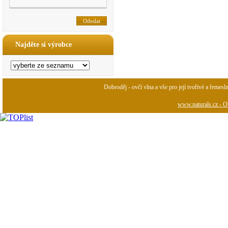
Najděte si výrobce
Dobroděj - ovčí vlna a vše pro její tvořivé a řemesl
www.naturals.cz - Ob