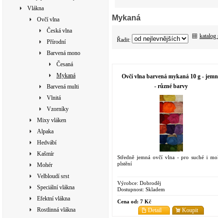
Vlákna
Mykaná
Ovčí vlna
Česká vlna
katalog
Řadit:
Přírodní
Barvená mono
Česaná
Mykaná
Ovčí vlna barvená mykaná 10 g - jemn
- různé barvy
Barvená multi
Vlnitá
Vzorníky
Mixy vláken
Alpaka
Hedvábí
Kašmír
Středně jemná ovčí vlna - pro suché i mo
plstění
Mohér
Velbloudí srst
Výrobce:
Dobroděj
Speciální vlákna
Dostupnost:
Skladem
Efektní vlákna
Cena od:
7 Kč
Rostlinná vlákna
Detail
Koupit