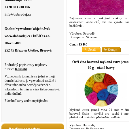
Kontaktujte Evu...
+420 603 910 496
info@dobrodej.cz
Zajímavá vlna s lesklými vlákny -
ozvláštnění andělíčků, víl, na výrobu taš
bačkůrek...
Osobní vyzvednutí objednávek:
Výrobce:
Dobroděj
www.dobrodej.cz / InBIO s.r.o.
Dostupnost:
Skladem
Hlavní 488
Cena:
15 Kč
Detail
Koupit
252 45 Březová-Oleško, Březová
Ovčí vlna barvená mykaná extra jemn
Podrobný popis cesty najdete v
10 g - různé barvy
rubrice
Kontakt
Vzhledem k tomu, že se jedná o moji
domácí adresu, je vyzvednutí možné i
dříve ráno nebo později večer či o
víkendech, termín je však třeba domluvit
individuálně.
Platební karty zatím nepřijímám.
Mykaná extra jemná vlna 21 mic v šir
barevné škále - skvělá pro suché i mo
plstění dekoračních předmětů i oděvů
Výrobce:
Dobroděj
Dostupnost:
Podle variant