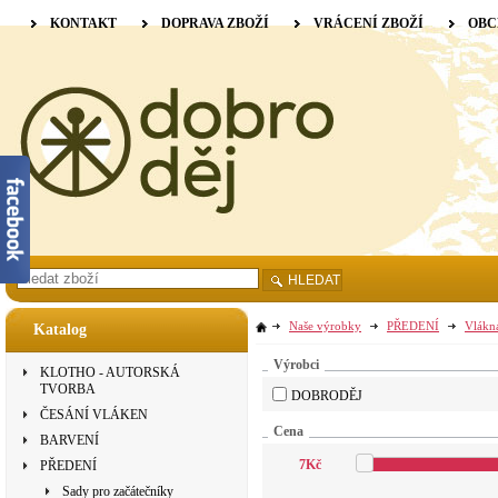
KONTAKT
DOPRAVA ZBOŽÍ
VRÁCENÍ ZBOŽÍ
OBC
HLEDAT
Naše výrobky
PŘEDENÍ
Vlákn
Katalog
Výrobci
KLOTHO - AUTORSKÁ
TVORBA
DOBRODĚJ
ČESÁNÍ VLÁKEN
Cena
BARVENÍ
7
Kč
PŘEDENÍ
Sady pro začátečníky