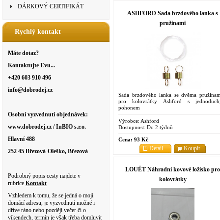
DÁRKOVÝ CERTIFIKÁT
ASHFORD Sada brzdového lanka s
pružinami
Rychlý kontakt
Máte dotaz?
Kontaktujte Evu...
+420 603 910 496
info@dobrodej.cz
Sada brzdového lanka se dvěma pružinam
pro kolovrátky Ashford s jednoduc
pohonem
Osobní vyzvednutí objednávek:
Výrobce:
Ashford
www.dobrodej.cz / InBIO s.r.o.
Dostupnost:
Do 2 týdnů
Hlavní 488
Cena:
93 Kč
Detail
Koupit
252 45 Březová-Oleško, Březová
LOUËT Náhradní kovové ložisko pro
Podrobný popis cesty najdete v
kolovrátky
rubrice
Kontakt
Vzhledem k tomu, že se jedná o moji
domácí adresu, je vyzvednutí možné i
dříve ráno nebo později večer či o
víkendech, termín je však třeba domluvit