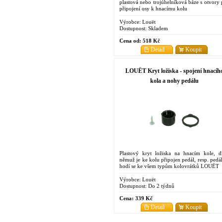
plastová nebo trojúhelníková báze s otvory 
připojení osy k hnacímu kolu
Výrobce:
Louët
Dostupnost:
Skladem
Cena od:
518 Kč
Detail
Koupit
LOUËT Kryt ložiska - spojení hnacíh
kola a nohy pedálu
Plastový kryt ložiska na hnacím kole, d
němuž je ke kolu připojen pedál, resp. pedál
hodí se ke všem typům kolovrátků LOUËT
Výrobce:
Louët
Dostupnost:
Do 2 týdnů
Cena:
339 Kč
Detail
Koupit