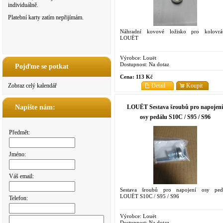
individuálně.
Platební karty zatím nepřijímám.
Náhradní kovové ložisko pro kolovrá
LOUËT
Výrobce:
Louët
Dostupnost:
Na dotaz
Pojďme se potkat
Cena:
113 Kč
Detail
Koupit
Zobraz celý kalendář
LOUËT Sestava šroubů pro napojení
Napište nám:
osy pedálu S10C / S95 / S96
Předmět:
Jméno:
Váš email:
Sestava šroubů pro napojení osy ped
LOUËT S10C / S95 / S96
Telefon:
Výrobce:
Louët
Dostupnost:
Na dotaz