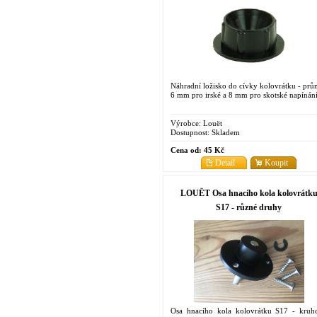
Náhradní ložisko do cívky kolovrátku - prů
6 mm pro irské a 8 mm pro skotské napínán
Výrobce:
Louët
Dostupnost:
Skladem
Cena od:
45 Kč
Detail
Koupit
LOUËT Osa hnacího kola kolovrátk
S17 - různé druhy
Osa hnacího kola kolovrátku S17 - kruh