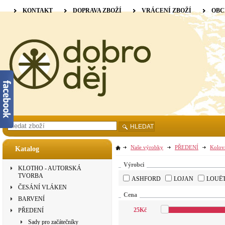
KONTAKT
DOPRAVA ZBOŽÍ
VRÁCENÍ ZBOŽÍ
OBC
HLEDAT
Naše výrobky
PŘEDENÍ
Kolov
Katalog
Výrobci
KLOTHO - AUTORSKÁ
TVORBA
ASHFORD
LOJAN
LOUË
ČESÁNÍ VLÁKEN
Cena
BARVENÍ
25
Kč
PŘEDENÍ
Sady pro začátečníky