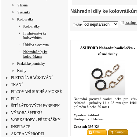
Vlákna
Náhradní díly ke kolovrátků
Vřetánka
Kolovrátky
katalog
Řadit:
Kolovrátky
Příslušenství ke
kolovrátkům
Údržba a ochrana
ASHFORD Náhradní vodicí očka -
Náhradní díly ke
různé druhy
kolovrátkům
Praktické pomůcky
Knihy
PLETENÍ A HÁČKOVÁNÍ
TKANÍ
FILCOVÁNÍ SUCHÉ A MOKRÉ
FILC
Náhradní posuvná vodicí očka pro vřet
Ashford - průměry 14 a 25 mm (pro křídl
ŠITÍ LÁTKOVÝCH PANENEK
průměru 8 nebo 20 mm)
VÝROBA ŠPERKŮ
Výrobce:
Ashford
Dostupnost:
Skladem
WORKSHOPY - PŘEDNÁŠKY
Cena od:
395 Kč
INSPIRACE
Detail
Koupit
AKCE A VÝPRODEJ