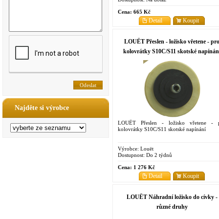
Cena:
665 Kč
Detail
Koupit
LOUËT Přeslen - ložisko vřetene - pr
kolovrátky S10C/S11 skotské napínán
Najděte si výrobce
LOUËT Přeslen - ložisko vřetene - 
kolovrátky S10C/S11 skotské napínání
Výrobce:
Louët
Dostupnost:
Do 2 týdnů
Cena:
1 276 Kč
Detail
Koupit
LOUËT Náhradní ložisko do cívky -
různé druhy