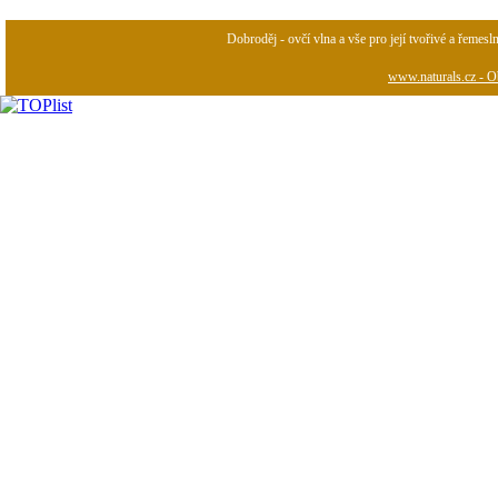
Dobroděj - ovčí vlna a vše pro její tvořivé a řemesl
www.naturals.cz - Ob