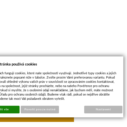
tránka používá cookies
ch fungují cookies, které naše společnosti využívají. Jednotlivé typy cookies a jejich
naleznete popsané níže v tabulce. Zvolte prosím Vámi preferovanou variantu. Pokud
ovali ohledně výkonu vašich práv v souvislosti se zpracováním cookies kontaktovat,
m na společnost, jejíž stránky procházíte, nebo na našeho Pověřence pro ochranu
Pokud si myslíte, že s osobními údaji nenakládáme, jak bychom měli, máte možnost
 Úřadu pro ochranu osobních údajů. Budeme však rádi, pokud se nejdříve obrátíte
udeme tak moct Váš požadavek obratem vyřešit.
opu
Sun-shop
it vše
Povolit pouze nutné
Nastavení