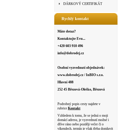
DÁRKOVÝ CERTIFIKÁT
Rychlý kontakt
Máte dotaz?
Kontaktujte Evu...
+420 603 910 496
info@dobrodej.cz
Osobní vyzvednutí objednávek:
www.dobrodej.cz / InBIO s.r.o.
Hlavní 488
252 45 Březová-Oleško, Březová
Podrobný popis cesty najdete v
rubrice
Kontakt
Vzhledem k tomu, že se jedná o moji
domácí adresu, je vyzvednutí možné i
dříve ráno nebo později večer či o
víkendech, termín je však třeba domluvit