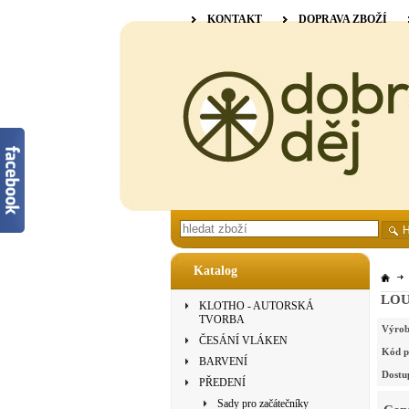
KONTAKT
DOPRAVA ZBOŽÍ
Katalog
LOUË
KLOTHO - AUTORSKÁ
TVORBA
Výrob
ČESÁNÍ VLÁKEN
Kód p
BARVENÍ
Dostu
PŘEDENÍ
Sady pro začátečníky