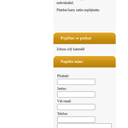
individuálně.
Platební karty zatím nepřijímám.
Pojďme se potkat
Zobraz celý kalendář
Napište nám:
Předmět:
Jméno:
Váš email:
Telefon: