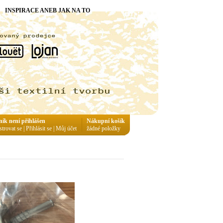
INSPIRACE ANEB JAK NA TO
ník není přihlášen
Nákupní košík
strovat se
|
Přihlásit se
|
Můj účet
žádné položky