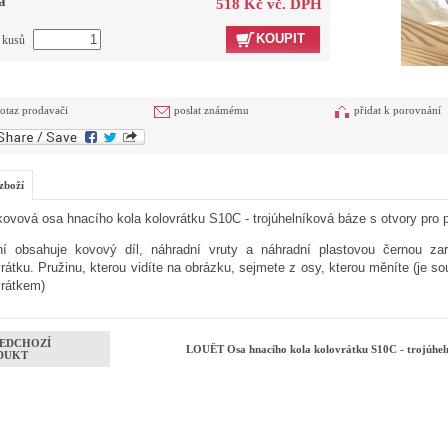
a
518 Kč vč. DPH
KOUPIT
t kusů
otaz prodavači
poslat známému
přidat k porovnání
zboží
kovová osa hnacího kola kolovrátku S10C - trojúhelníková báze s otvory pro 
ní obsahuje kovový díl, náhradní vruty a náhradní plastovou černou za
rátku. Pružinu, kterou vidíte na obrázku, sejmete z osy, kterou měníte (je 
vrátkem)
EDCHOZÍ
LOUËT Osa hnacího kola kolovrátku S10C - trojúhe
DUKT