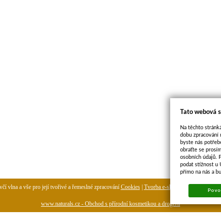
Tato webová s
Na těchto stránká
dobu zpracování 
byste nás potřeb
obraťte se prosí
osobních údajů. 
podat stížnost u
přímo na nás a b
čí vlna a vše pro její tvořivé a řemeslné zpracování
Cookies
|
Tvorba e-shopu
-
pronájem e-sh
Povol
www.naturals.cz - Obchod s přírodní kosmetikou a drogerií