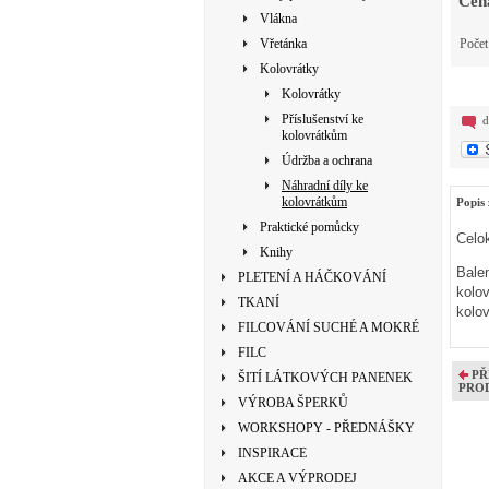
Cen
Vlákna
Vřetánka
Poče
Kolovrátky
Kolovrátky
Příslušenství ke
d
kolovrátkům
Údržba a ochrana
Náhradní díly ke
kolovrátkům
Popis 
Praktické pomůcky
Celo
Knihy
Bale
PLETENÍ A HÁČKOVÁNÍ
kolov
TKANÍ
kolo
FILCOVÁNÍ SUCHÉ A MOKRÉ
FILC
PŘ
ŠITÍ LÁTKOVÝCH PANENEK
PRO
VÝROBA ŠPERKŮ
WORKSHOPY - PŘEDNÁŠKY
INSPIRACE
AKCE A VÝPRODEJ