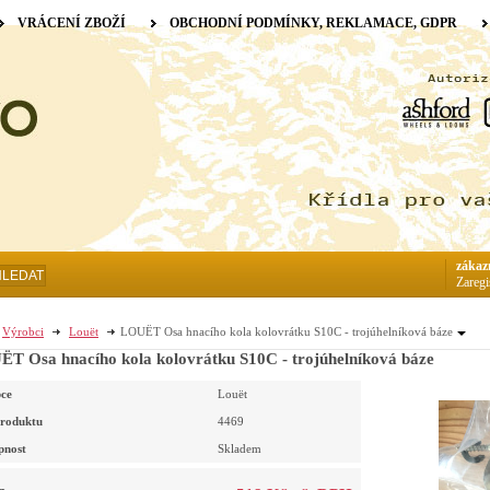
VRÁCENÍ ZBOŽÍ
OBCHODNÍ PODMÍNKY, REKLAMACE, GDPR
zákaz
HLEDAT
Zaregi
Výrobci
Louët
LOUËT Osa hnacího kola kolovrátku S10C - trojúhelníková báze
T Osa hnacího kola kolovrátku S10C - trojúhelníková báze
ce
Louët
roduktu
4469
pnost
Skladem