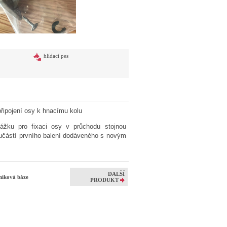
hlídací pes
připojení osy k hnacímu kolu
rážku pro fixaci osy v průchodu stojnou
součástí prvního balení dodáveného s novým
DALŠÍ
lníková báze
PRODUKT