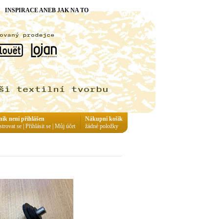
INSPIRACE ANEB JAK NA TO
ník není přihlášen
Nákupní košík
strovat se
|
Přihlásit se
|
Můj účet
žádné položky