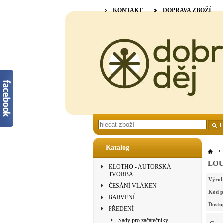
KONTAKT
DOPRAVA ZBOŽÍ
Katalog
LOUË
KLOTHO - AUTORSKÁ
TVORBA
Výrob
ČESÁNÍ VLÁKEN
Kód p
BARVENÍ
Dostu
PŘEDENÍ
Sady pro začátečníky