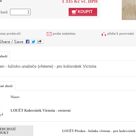
a
1 335 Kč vč. DPH
KOUPIT
t kusů
otaz prodavači
poslat známému
přidat k porovnání
zboží
en - ložisko unašeče (vřetene) - pro kolovrátek Victoria
zné zboží
Název
LOUËT Kolovrátek Victoria - cestovní
EDCHOZÍ
LOUËT Přeslen - ložisko vřetene - pro kolovrátek
DUKT