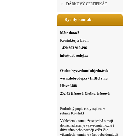
DÁRKOVÝ CERTIFIKÁT
Rychlý kontakt
Máte dotaz?
Kontaktujte Evu...
+420 603 910 496
info@dobrodej.cz
Osobní vyzvednutí objednávek:
www.dobrodej.cz / InBIO s.r.o.
Hlavní 488
252 45 Březová-Oleško, Březová
Podrobný popis cesty najdete v
rubrice
Kontakt
Vzhledem k tomu, že se jedná o moji
domácí adresu, je vyzvednutí možné i
dříve ráno nebo později večer či o
víkendech, termín je však třeba domluvit