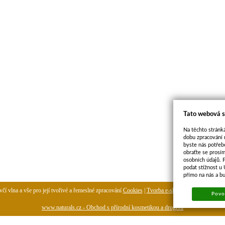
Tato webová s
Na těchto stránká
dobu zpracování 
byste nás potřeb
obraťte se prosí
osobních údajů. 
podat stížnost u
přímo na nás a b
čí vlna a vše pro její tvořivé a řemeslné zpracování
Cookies
|
Tvorba e-shopu
-
pronájem e-sh
Povol
www.naturals.cz - Obchod s přírodní kosmetikou a drogerií