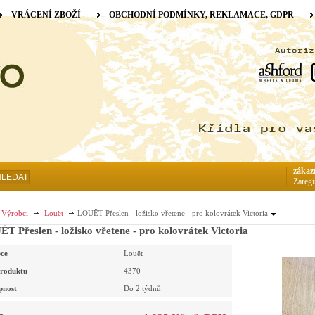
VRÁCENÍ ZBOŽÍ
OBCHODNÍ PODMÍNKY, REKLAMACE, GDPR
zákaz
HLEDAT
Zaregi
Výrobci
Louët
LOUËT Přeslen - ložisko vřetene - pro kolovrátek Victoria
T Přeslen - ložisko vřetene - pro kolovrátek Victoria
ce
Louët
roduktu
4370
pnost
Do 2 týdnů