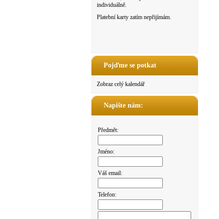
individuálně.
Platební karty zatím nepřijímám.
Pojďme se potkat
Zobraz celý kalendář
Napište nám:
Předmět:
Jméno:
Váš email:
Telefon: