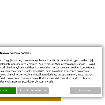
tránka používá cookies
ch fungují cookies, které naše společnosti využívají. Jednotlivé typy cookies a jejich
naleznete popsané níže v tabulce. Zvolte prosím Vámi preferovanou variantu. Pokud
ovali ohledně výkonu vašich práv v souvislosti se zpracováním cookies kontaktovat,
m na společnost, jejíž stránky procházíte, nebo na našeho Pověřence pro ochranu
Pokud si myslíte, že s osobními údaji nenakládáme, jak bychom měli, máte možnost
 Úřadu pro ochranu osobních údajů. Budeme však rádi, pokud se nejdříve obrátíte
udeme tak moct Váš požadavek obratem vyřešit.
opu
Sun-shop
it vše
Povolit pouze nutné
Nastavení