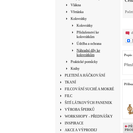
Cen
Vlákna
Vřetánka
Poče
Kolovrátky
Kolovrátky
Příslušenství ke
d
kolovrátkům
Údržba a ochrana
Náhradní díly ke
kolovrátkům
Popis 
Praktické pomůcky
Přesl
Knihy
PLETENÍ A HÁČKOVÁNÍ
TKANÍ
Příbu
FILCOVÁNÍ SUCHÉ A MOKRÉ
FILC
ŠITÍ LÁTKOVÝCH PANENEK
VÝROBA ŠPERKŮ
WORKSHOPY - PŘEDNÁŠKY
INSPIRACE
PŘ
AKCE A VÝPRODEJ
PRO